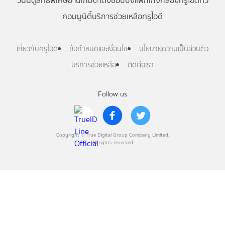
วันนี้
ดู
สิทธิพิเศษ
อ่าน
เกม
ตาตั้ง
ช้อปปิ้ง
แพ็กเกจ
กล่องทรูไอดีทีวี
คอมมูนิตี้
บริการช่วยเหลือทรูไอดี
เกี่ยวกับทรูไอดี
ข้อกำหนดและเงื่อนไข
นโยบายความเป็นส่วนตัว
บริการช่วยเหลือ
ติดต่อเรา
Follow us
Copyright © True Digital Group Company Limited.
All rights reserved