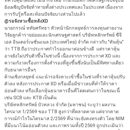
ที่ควบคุมได้และไม่น่ากังวลมากนักแม้สภาพเศรษฐกิจปัจจุบัน
ยังเผชิญปัจจัยท้าทายทั้งต่างประเทศและในประเทศ เนื่องจาก
การรับรู้หรือสะท้อนปัจจัยบางส่วนไปแล้ว
@
รอจังหวะซื้อหลังXD
นายกรรณ์ หทัยศรัทธา หัวหน้านักกลยุทธ์การลงทุนสายงาน
วิจัยลูกค้ารายย่อยและนักเศรษฐศาสตร์ บริษัทหลักทรัพย์ ซีจี
เอส อินเตอร์เนชั่นแนล (ประเทศไทย) จำกัด กล่าวกับ "ทันหุ้น"
ว่า TTB ถือว่าประกาศกำไรออกมาค่อนข้างดี แต่ราคาหุ้น
อาจยังไม่ปรับตัวขึ้นในช่วงนี้ เนื่องจากการประกาศ XD และ
ความกังวลเรื่องการตั้งสำรองที่สูงขึ้นซึ่งนับเป็นมีทิศทางเดียว
กับธนาคารอื่นๆ
ด้านเชิงกลยุทธ์ แนะนำรอจังหวะเข้าซื้อในช่วงที่ราคาหุ้นปรับ
ตัวลง หลังการประกาศ XD หรือเมื่อมีข่าวลบที่ทำให้ราคา
อ่อนตัวลง หรือเลือกหุ้นธนาคารอื่นที่โดดเด่นกว่าในขณะนี้
เช่น SCB และ KTB เป็นต้น
บริษัทหลักทรัพย์ บัวหลวง จำกัด (มหาชน) ระบุว่า ผลงาน
ไตรมาส 1/2569 ของ TTB สูงกว่าที่ตลาดคาด แต่จากคาด
การณ์กำไรในไตรมาส 2/2569 ที่น่าจะยังคงทรงตัว โดย NIM
ที่มีแนวโน้มอ่อนตัวลง และภาพรวมทั้งปี 2569 ถูกประเมินว่า