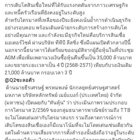
การเติบโตสินเชื่อใหม่ที่ได้รับแรงกดดันจากภาวะเศรษฐกิจ
และหนี้ครัวเรือนที่ยังคงอยู่ในระดับสูง
สำหรับไตรมาสที่เหลือของปีจะยังคงเน้นย้ำการดำเนินธุรกิจ
อย่างรอบคอบ พร้อมเดินหน้ายกระดับการสร้างการเติบโต
อย่างมีคุณภาพ และกำลังจะมีธุรกิจใหม่คือบริการสินเชื่อ
มอเตอร์ไซต์ ผ่านบริษัท ทีทีบี ลีสซิ่ง ซึ่งมีแผนเปิดตัวกลางปีนี้
นอกจากนี้ธนาคารได้เตรียมขออนุมัติจากผู้ถือหุ้นในที่ประชุม
AGM เพื่อเพิ่มเพดานวงเงินซื้อหุ้นคืนขึ้นเป็น 35,000 ล้านบาท
และขยายระยะเวลาเป็น 4 ปี (2568-2571) เทียบกับวงเงินเดิม
21,000 ล้านบาท กรอบเวลา 3 ปี
@Q2
ชะลอตัว
ด้านนายธีรเศรษฐ์ พรหมพงษ์ นักกลยุทธ์เศรษฐศาสตร์
มหภาค บริษัทหลักทรัพย์ เมย์แบงก์ (ประเทศไทย) จำกัด
(มหาชน) เปิดเผยกับ "ทันหุ้น" ว่า ประเมินภาพรวมประกอบ
การไตรมาส 2/2569 ของกลุ่มธนาคารพาณิชย์รวมถึง TTB
จะไม่โดดเด่นเท่ากับไตรมาสแรก รวมถึงคาดการณ์การ
เติบโตของสินเชื่อเองก็มีแนวโน้มที่จะไม่โดดเด่นเช่นเดียวกัน
แต่ในด้านความเสี่ยงจากการตั้งสำรองนั้นยังถือว่าอยู่ในระดับ