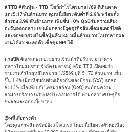
#TTB #
ทันหุ้น - TTB
โชว์กำไรไตรมาส1/69
ดีเกินคาด
แตะ5.17
พันล้านบาท คุมหนี้เสียระดับต่ำที่ 2.9% พร้อมตั้ง
สำรอง 3.99
พันล้านบาท เพิ่มขึ้น 10% QoQ
รับความเสี่ยง
ตะวันออกกลาง เช แย้มกลางปีผุดธุรกิจสินเชื่อมอเตอร์ไซต์
และจ่อขยายวงเงินซื้อหุ้นคืน 3.5
หมื่นล้านบาท โบรกคาดผล
งานโค้ง 2 ชะลอตัว เชื่อคุมNPL
ได้
นายปิติ ตัณฑเกษม ประธานเจ้าหน้าที่บริหาร ธนาคาร
ทหารไทยธนชาต จำกัด (มหาชน) หรือ TTB เปิดเผยว่า
รายงานกำไรสุทธิไตรมาส 1/2569 ยู่ที่ 5,170 ล้านบาท เพิ่ม
ขึ้น 1.4% เมื่อเทียบกับช่วงเดียวกันของปีก่อน (YoY) แต่ลด
ลง1.3% เมื่อเทียบกับไตรมาสก่อน (QoQ) สะท้อนความ
สามารถรักษาระดับผลประกอบการได้ ท่ามกลางเศรษฐกิจ
ชะลอและดอกเบี้ยขาลง
@
หนี้เสียทรงตัว
โดยคุณภาพสินทรัพย์ยังแข็งแกร่ง โดยหนี้เสียทรงตัวต่อเนื่อง