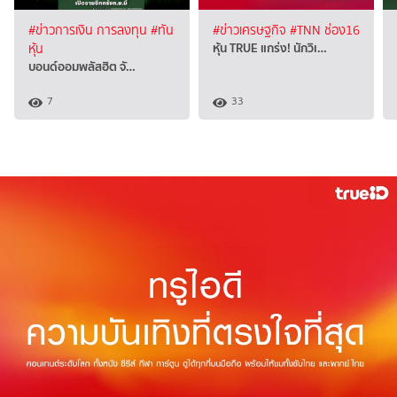
#ข่าวการเงิน การลงทุน
#ทัน
#ข่าวเศรษฐกิจ
#TNN ช่อง16
หุ้น TRUE แกร่ง! นักวิเ…
หุ้น
บอนด์ออมพลัสฮิต จั…
7
33