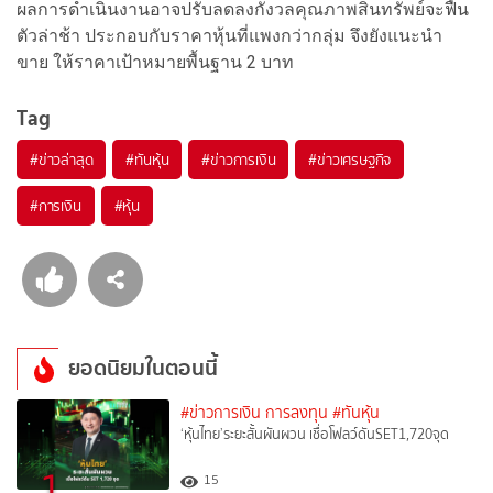
ผลการดำเนินงานอาจปรับลดลงกังวลคุณภาพสินทรัพย์จะฟื้น
ตัวล่าช้า ประกอบกับราคาหุ้นที่แพงกว่ากลุ่ม จึงยังแนะนำ
ขาย ให้ราคาเป้าหมายพื้นฐาน 2 บาท
Tag
#
ข่าวล่าสุด
#
ทันหุ้น
#
ข่าวการเงิน
#
ข่าวเศรษฐกิจ
#
การเงิน
#
หุ้น
ยอดนิยมในตอนนี้
#ข่าวการเงิน การลงทุน
#ทันหุ้น
‘หุ้นไทย’ระยะสั้นผันผวน เชื่อโฟลว์ดันSET1,720จุด
1
15