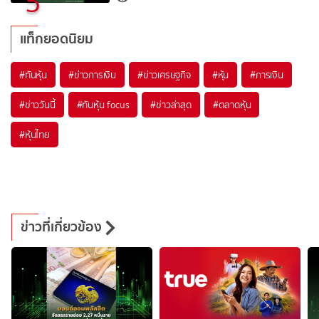
5
แท็กยอดนิยม
#
ทันหุ้น
#
ข่าวการเงิน
#
ข่าวเศรษฐกิจ
#
หุ้น
#
การเงิน
#
ข่าววันนี้
#
ทันหุ้น focus
#
ข่าวล่าสุด
#
ตลาดหุ้น
#
หุ้นไทย
ข่าวที่เกี่ยวข้อง