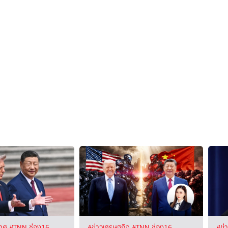
เทศ
#TNN ช่อง16
#ข่าวเศรษฐกิจ
#TNN ช่อง16
#ข่