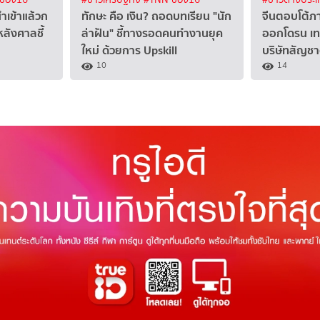
ำเข้าแล้วก
ทักษะ คือ เงิน? ถอดบทเรียน "นัก
จีนตอบโต้ภา
หลังศาลชี้
ล่าฝัน" ชี้ทางรอดคนทำงานยุค
ออกโดรน เทค
ใหม่ ด้วยการ Upskill
บริษัทสัญชา
10
14