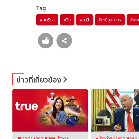
Tag
#
อเมริกา
#
จีน
#
ภาษี
#
ภาษีศุลกากร
#
เศร
ข่าวที่เกี่ยวข้อง
#ข่าวเศรษฐกิจ
#TNN ช่อง16
#ข่าวต่างประเทศ
#TNN 