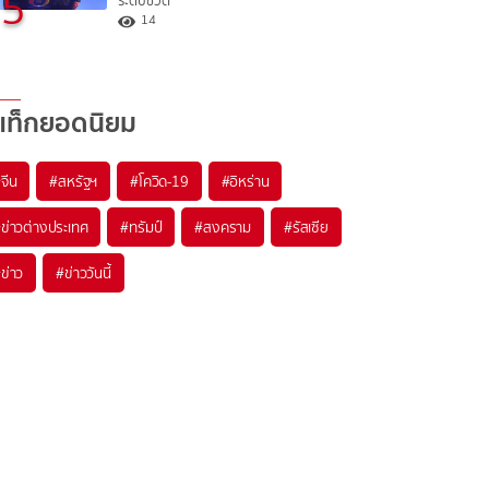
5
ระดับชีวิต
14
แท็กยอดนิยม
#
จีน
#
สหรัฐฯ
#
โควิด-19
#
อิหร่าน
#
ข่าวต่างประเทศ
#
ทรัมป์
#
สงคราม
#
รัสเซีย
#
ข่าว
#
ข่าววันนี้