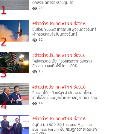
ตกลงเปิดทางอิหร่านคุมเรือ
1
21
#ข่าวต่างประเทศ
#TNN ช่อง16
ชิ้นส่วน SpaceX เท่ารถบัส พุ่งชนดวงจันทร์
ฝากรอยหลุมใหม่บนดวงจันทร์
2
32
#ข่าวต่างประเทศ
#TNN ช่อง16
"คลังจรวดสหรัฐฯ" ร่อยหรอจากสงคราม
อิหร่าน บางชนิดใช้ไปกว่า 80%
3
15
#ข่าวต่างประเทศ
#TNN ช่อง16
จีนตอบโต้ภาษีสหรัฐฯ จำกัดส่งออกโดรน
เทคโนโลยี ขึ้นบัญชีดำบริษัทสัญชาติอเมริกัน
4
14
#ข่าวต่างประเทศ
#TNN ช่อง16
อนุทิน-มิน อ่อง ไลง์ Thailand-Myanmar
Business Forum ฟื้นเศรษฐกิจชายแดน-ยก