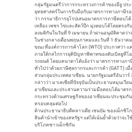
กลุ่มรัฐมนตรีว่าการกระทรวงการค้าของอียู ประชุมก
ยุทธศาสตร์ในการรับมือกับมาตรการทางภาษีรอ
ว่า กรรมาธิการยุโรปเสนอมาตรการภาษีตอบโต้ 2
เหลือง เพชร ไข่และสัตว์ปีก มุ่งตอบโต้โดยตรงกับ
ลงมติกันในวันที่ 9 เมษายน ถ้าผ่านอนุมัติคาดว่า
ในช่วงกลางเดือนพฤษภาคมและวันที่ 1 ธันวาค
ขณะที่องค์การการค้าโลก (WTO) ประกาศว่า แคน
ภายใต้กลไกการยุติปัญหาพิพาทของดับเบิลยูทีโอ 
รถยนต์ โดยแคนาดาโต้แย้งว่า มาตรการทางภาษ
ทั่วไปว่าด้วยภาษีศุลกากรและการค้า (GATT) เมื่
ส่วนกลุ่มประเทศอาเซียน นายกรัฐมนตรีอันวาร์
กล่าวว่า มาเลเซียที่ปัจจุบันเป็นประธานหมุนเวี
อาเซียนและประสานความร่วมมือตอบโต้มาตรการ
กระทรวงด้านเศรษฐกิจของอาเซียนจะประชุมกันในวั
ครอบคลุมต่อไป
ด้านประธานาธิบดีคลาวเดีย เชนบัม ของเม็กซิโก
สินค้านำเข้าของสหรัฐฯ แต่ได้เน้นย้ำด้วยว่าจะใช
บริโภคชาวเม็กซิกัน