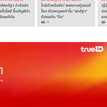
ษีสหรัฐฯ จำกัดส่ง
ใกล้ตัวหรือยัง? สงครามหุ่นยนต์
ญี่
โนโลยี ขึ้นบัญชีดำ
โลก เปิดเหตุผลทำไม "สหรัฐฯ"
ช่ว
ติอเมริกัน
ต้องสกัด "จีน"
เม
21