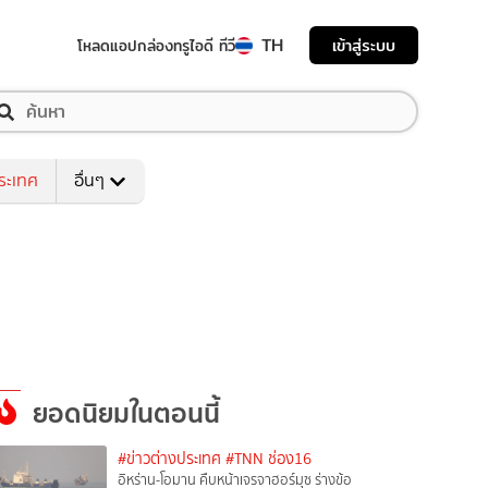
TH
เข้าสู่ระบบ
โหลดแอป
กล่องทรูไอดี ทีวี
ระเทศ
อื่นๆ
ยอดนิยมในตอนนี้
#ข่าวต่างประเทศ
#TNN ช่อง16
อิหร่าน-โอมาน คืบหน้าเจรจาฮอร์มุซ ร่างข้อ