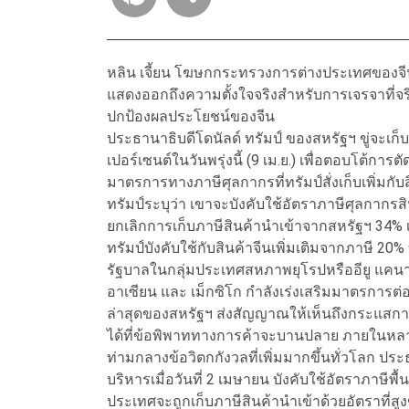
หลิน เจี้ยน โฆษกกระทรวงการต่างประเทศของจีน แ
แสดงออกถึงความตั้งใจจริงสำหรับการเจรจาที่จริ
ปกป้องผลประโยชน์ของจีน
ประธานาธิบดีโดนัลด์ ทรัมป์ ของสหรัฐฯ ขู่จะเก็
เปอร์เซนต์ในวันพรุ่งนี้ (9 เม.ย.) เพื่อตอบโต้กา
มาตรการทางภาษีศุลกากรที่ทรัมป์สั่งเก็บเพิ่มกับส
ทรัมป์ระบุว่า เขาจะบังคับใช้อัตราภาษีศุลกากรสิน
ยกเลิกการเก็บภาษีสินค้านำเข้าจากสหรัฐฯ 34% เพ
ทรัมป์บังคับใช้กับสินค้าจีนเพิ่มเติมจากภาษี 20% 
รัฐบาลในกลุ่มประเทศสหภาพยุโรปหรืออียู แคน
อาเซียน และ เม็กซิโก กำลังเร่งเสริมมาตรการต
ล่าสุดของสหรัฐฯ ส่งสัญญาณให้เห็นถึงกระแสกา
ได้ที่ข้อพิพาททางการค้าจะบานปลาย ภายในหลา
ท่ามกลางข้อวิตกกังวลที่เพิ่มมากขึ้นทั่วโลก ปร
บริหารเมื่อวันที่ 2 เมษายน บังคับใช้อัตราภาษี
ประเทศจะถูกเก็บภาษีสินค้านำเข้าด้วยอัตราที่สูง