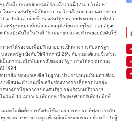
ันที่ประเทศลักเซมเบิร์ก เมื่อวานนี้ (7 เม.ย.) เพื่อหา
บใหม่ของสหรัฐฯที่เป็นเอกภาพ โดยสื่อหลายแขนงรายงาน
5% กับสินค้านำเข้าของสหรัฐฯ หลายประเภท รวมทั้งถั่ว
ที่สหรัฐฯเก็บภาษีเหล็กและอลูมิเนียมจากยุโรป กลุ่มอียูจะ
จะมีผลบังคับใช้ในวันที่ 15 เมษายน แต่จะเริ่มทยอยบังคับใช้
ม
าดาได้ร้องขอเพื่อปรึกษาอย่างเป็นทางการกับสหรัฐฯ
หลังสหรัฐฯ บังคับใช้พิกัดภาษี 25% กับรถยนต์และชิ้นส่วน
ีเป็นการละเมิดพันธกรณีของสหรัฐฯ ภายใต้ความตกลง
อปี 1994
 อิบราฮิม ของมาเลเซีย ในฐานะประธานหมุนเวียนอาเซียน
ยนอาเซียนจะทำงานเพื่อเสริมช่องทางการสื่อสารในกลุ่ม
ทางภาษีศุลกากรของสหรัฐฯ กลุ่มรัฐมนตรีว่าการ
นที่ 10 เมษายน เพื่อถกหารือยุทธศาสตร์เพื่อรับมือที่
 แถลงไม่ตัดทิ้งการบังคับใช้มาตรการทางภาษีศุลกากรกับ
้ทุกช่องทางทางการทูตเพื่อหลีกเลี่ยงผลกระทบที่จะเกิดกับผู้