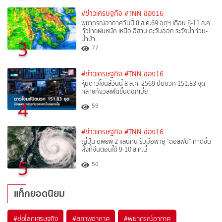
#ข่าวเศรษฐกิจ
#TNN ช่อง16
พยากรณ์อากาศวันนี้ 8 ส.ค.69 อุตุฯ เตือน 8-11 ส.ค
ทั่วไทยฝนหนัก เหนือ อีสาน ตะวันออก ระวังน้ำท่วม-
น้ำป่า
3
77
#ข่าวเศรษฐกิจ
#TNN ช่อง16
หุ้นดาวโจนส์วันนี้ 8 ส.ค. 2569 ปิดบวก 151.83 จุด
คลายกังวลเฟดขึ้นดอกเบี้ย
4
59
#ข่าวเศรษฐกิจ
#TNN ช่อง16
ญี่ปุ่น อพยพ 2 แสนคน รับมือพายุ “ดอลฟิน” คาดขึ้น
ฝั่งที่จีนตอนใต้ 9-10 ส.ค.นี้
5
50
แท็กยอดนิยม
#
ย่อโลกเศรษฐกิจ
#
สภาพอากาศ
#
พยากรณ์อากาศ