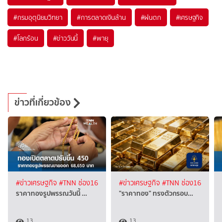
#
กรมอุตุนิยมวิทยา
#
การตลาดเงินล้าน
#
ฝนตก
#
เศรษฐกิจ
#
โลกร้อน
#
ข่าววันนี้
#
พายุ
ข่าวที่เกี่ยวข้อง
#ข่าวเศรษฐกิจ
#TNN ช่อง16
#ข่าวเศรษฐกิจ
#TNN ช่อง16
ราคาทองรูปพรรณวันนี้ …
"ราคาทอง" ทรงตัวกรอบ…
13
13