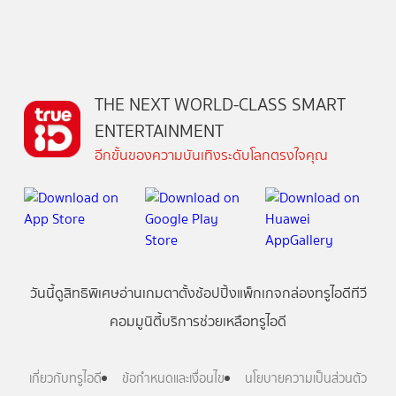
THE NEXT WORLD-CLASS SMART
ENTERTAINMENT
อีกขั้นของความบันเทิงระดับโลกตรงใจคุณ
วันนี้
ดู
สิทธิพิเศษ
อ่าน
เกม
ตาตั้ง
ช้อปปิ้ง
แพ็กเกจ
กล่องทรูไอดีทีวี
คอมมูนิตี้
บริการช่วยเหลือทรูไอดี
เกี่ยวกับทรูไอดี
ข้อกำหนดและเงื่อนไข
นโยบายความเป็นส่วนตัว