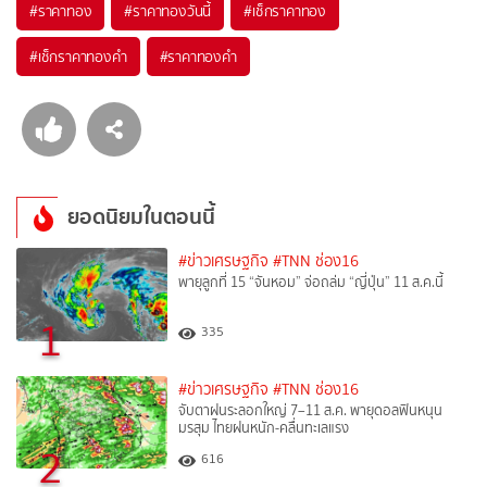
#
ราคาทอง
#
ราคาทองวันนี้
#
เช็กราคาทอง
#
เช็กราคาทองคำ
#
ราคาทองคำ
ยอดนิยมในตอนนี้
#ข่าวเศรษฐกิจ
#TNN ช่อง16
พายุลูกที่ 15 “จันหอม” จ่อถล่ม “ญี่ปุ่น” 11 ส.ค.นี้
1
335
#ข่าวเศรษฐกิจ
#TNN ช่อง16
จับตาฝนระลอกใหญ่ 7–11 ส.ค. พายุดอลฟินหนุน
มรสุม ไทยฝนหนัก-คลื่นทะเลแรง
2
616