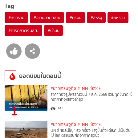
Tag
#
สงคราม
#
ตะวันออกกลาง
#
ทรัมป์
#
สหรัฐ
#
อิหร่าน
#
การตลาดเงินล้าน
#
น้ำมัน
ยอดนิยมในตอนนี้
#ข่าวเศรษฐกิจ
#TNN ช่อง16
ราคาทองรูปพรรณวันนี้ 7 ส.ค. 2569 รวมทุกขนาด เช็
กราคาทองแท่งล่าสุด
1
343
#ข่าวเศรษฐกิจ
#TNN ช่อง16
UN ชี้ "เอลนีโญ" เร่งเครื่อง แรงขึ้นตั้งแต่ส.ค.นี้เป็นต้น
ไป โลกเตรียมรับศึกอากาศสุดขั้ว!