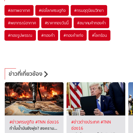
#
สภาพอากาศ
#
ย่อโลกเศรษฐกิจ
#
กรมอุตุนิยมวิทยา
#
พยากรณ์อากาศ
#
ราคาทองวันนี้
#
สมาคมค้าทองคำ
#
ทองรูปพรรณ
#
ทองคำ
#
ทองคำแท่ง
#
โลกร้อน
ข่าวที่เกี่ยวข้อง
#ข่าวเศรษฐกิจ
#TNN ช่อง16
#ข่าวต่างประเทศ
#TNN
ทำไมน้ำมันยังพุ่ง? สงคราม…
ช่อง16