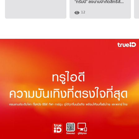
“ทรัมป์” ลงนามจำกัดสิทธิสั…
12