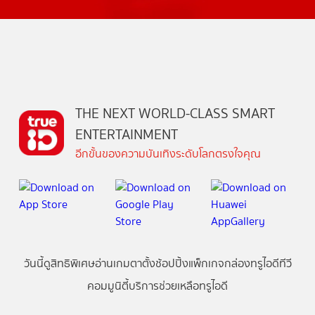
THE NEXT WORLD-CLASS SMART
ENTERTAINMENT
อีกขั้นของความบันเทิงระดับโลกตรงใจคุณ
วันนี้
ดู
สิทธิพิเศษ
อ่าน
เกม
ตาตั้ง
ช้อปปิ้ง
แพ็กเกจ
กล่องทรูไอดีทีวี
คอมมูนิตี้
บริการช่วยเหลือทรูไอดี