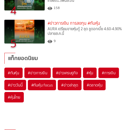
เกลี้ยง1.3พันล.ปีนี้
4
158
#ข่าวการเงิน การลงทุน
#ทันหุ้น
AURA เตรียมขายหุ้นกู้ 2 ชุด ชูดอกเบี้ย 4.60-4.90%
ปลายส.ค.นี้
5
9
แท็กยอดนิยม
#
ทันหุ้น
#
ข่าวการเงิน
#
ข่าวเศรษฐกิจ
#
หุ้น
#
การเงิน
#
ข่าววันนี้
#
ทันหุ้น focus
#
ข่าวล่าสุด
#
ตลาดหุ้น
#
หุ้นไทย