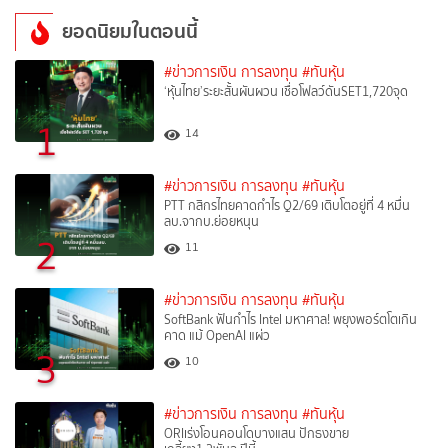
ยอดนิยมในตอนนี้
#ข่าวการเงิน การลงทุน
#ทันหุ้น
‘หุ้นไทย’ระยะสั้นผันผวน เชื่อโฟลว์ดันSET1,720จุด
1
14
#ข่าวการเงิน การลงทุน
#ทันหุ้น
PTT กสิกรไทยคาดกำไร Q2/69 เติบโตอยู่ที่ 4 หมื่น
ลบ.จากบ.ย่อยหนุน
2
11
#ข่าวการเงิน การลงทุน
#ทันหุ้น
SoftBank ฟันกำไร Intel มหาศาล! พยุงพอร์ตโตเกิน
คาด แม้ OpenAI แผ่ว
3
10
#ข่าวการเงิน การลงทุน
#ทันหุ้น
ORIเร่งโอนคอนโดบางแสน ปักธงขาย