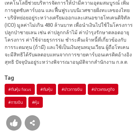
เทคโนโลยีช่วยบริหารจัดการให้ป่ามีความอุดมสมบูรณ์ เพิ่ม
การดูดซับคาร์บอน และฟื้นฟูระบบนิเวศชายฝั่งทะเลของไทย
• บริษัทย่อยอยู่ระหว่างเตรียมออกและเสนอขายโทเคนดิจิทัล
(ICO) มูลค่าไม่เกิน 480 ล้านบาท เพื่อนำเงินไปใช้ในโครงการ
ปลูกป่าชายเลน เช่น ค่าปลูกกล้าไม้ ค่าบำรุงรักษาตลอดอายุ
โครงการ ค่าใช้จ่ายธุรกรรม ชำระคืนเจ้าหนี้ที่เกี่ยวข้องกับ
การระดมทุน (ถ้ามี) และใช้เป็นเงินทุนหมุนเวียน ผู้ถือโทเคน
จะมีสิทธิได้รับผลตอบแทนจากการขายคาร์บอนเครดิตอ้างอิง
สุทธิ ปัจจุบันอยู่ระหว่างพิจารณาอนุมัติจากสำนักงาน ก.ล.ต.
Tag
#
ทันหุ้น focus
#
ทันหุ้น
#
ข่าวการเงิน
#
ข่าวเศรษฐกิจ
#
การเงิน
#
หุ้น