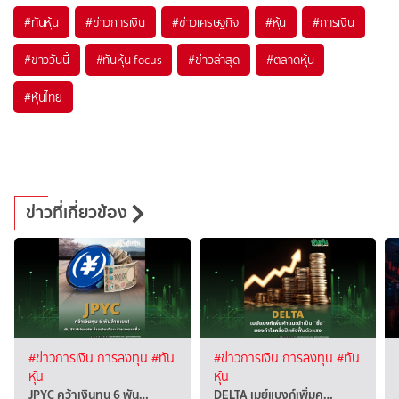
#
ทันหุ้น
#
ข่าวการเงิน
#
ข่าวเศรษฐกิจ
#
หุ้น
#
การเงิน
#
ข่าววันนี้
#
ทันหุ้น focus
#
ข่าวล่าสุด
#
ตลาดหุ้น
#
หุ้นไทย
ข่าวที่เกี่ยวข้อง
#ข่าวการเงิน การลงทุน
#ทัน
#ข่าวการเงิน การลงทุน
#ทัน
หุ้น
หุ้น
JPYC คว้าเงินทุน 6 พัน…
DELTA เมย์แบงก์เพิ่มค…