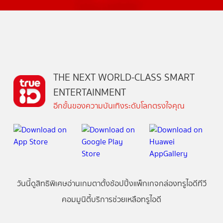
THE NEXT WORLD-CLASS SMART
ENTERTAINMENT
อีกขั้นของความบันเทิงระดับโลกตรงใจคุณ
วันนี้
ดู
สิทธิพิเศษ
อ่าน
เกม
ตาตั้ง
ช้อปปิ้ง
แพ็กเกจ
กล่องทรูไอดีทีวี
คอมมูนิตี้
บริการช่วยเหลือทรูไอดี