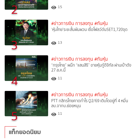
2
15
#ข่าวการเงิน การลงทุน
#ทันหุ้น
‘หุ้นไทย’ระยะสั้นผันผวน เชื่อโฟลว์ดันSET1,720จุด
3
13
#ข่าวการเงิน การลงทุน
#ทันหุ้น
“กรุงไทย” ผนึก “แสนสิริ” ขายหุ้นกู้ดิจิทัล ผ่านเป๋าตัง
27 ส.ค.นี้
4
11
#ข่าวการเงิน การลงทุน
#ทันหุ้น
PTT กสิกรไทยคาดกำไร Q2/69 เติบโตอยู่ที่ 4 หมื่น
ลบ.จากบ.ย่อยหนุน
5
11
แท็กยอดนิยม