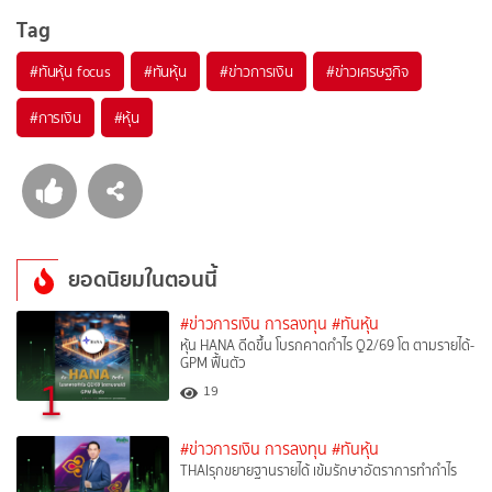
Tag
#
ทันหุ้น focus
#
ทันหุ้น
#
ข่าวการเงิน
#
ข่าวเศรษฐกิจ
#
การเงิน
#
หุ้น
ยอดนิยมในตอนนี้
#ข่าวการเงิน การลงทุน
#ทันหุ้น
หุ้น HANA ดีดขึ้น โบรกคาดกำไร Q2/69 โต ตามรายได้-
GPM ฟื้นตัว
1
19
#ข่าวการเงิน การลงทุน
#ทันหุ้น
THAIรุกขยายฐานรายได้ เข้มรักษาอัตราการทำกำไร