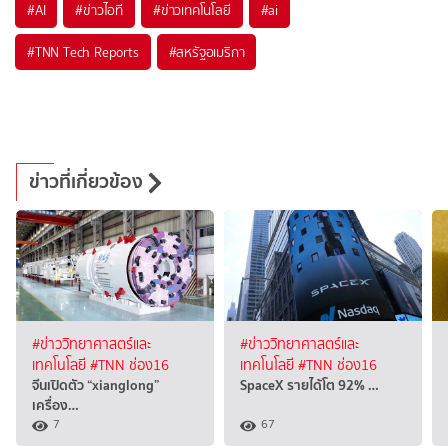
#
AI
#
ข่าวไอที
#
ข่าวเทคโนโลยี
#
ai
#
TNN Tech Reports
#
สหรัฐอเมริกา
ข่าวที่เกี่ยวข้อง
#ข่าววิทยาศาสตร์และ
#ข่าววิทยาศาสตร์และ
เทคโนโลยี
#TNN ช่อง16
เทคโนโลยี
#TNN ช่อง16
จีนเปิดตัว “xianglong”
SpaceX รายได้โต 92% …
เครื่อง…
7
67