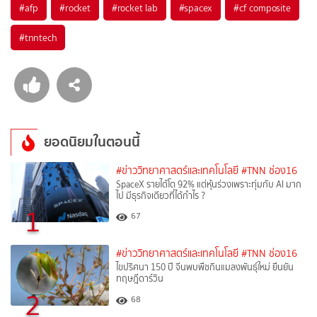
#
afp
#
rocket
#
rocket lab
#
spacex
#
cf composite
#
tnntech
ยอดนิยมในตอนนี้
#ข่าววิทยาศาสตร์และเทคโนโลยี
#TNN ช่อง16
SpaceX รายได้โต 92% แต่หุ้นร่วงเพราะทุ่มกับ AI มาก
ไป มีธุรกิจเดียวที่ได้กำไร ?
1
67
#ข่าววิทยาศาสตร์และเทคโนโลยี
#TNN ช่อง16
ไขปริศนา 150 ปี จีนพบพืชกินแมลงพันธุ์ใหม่ ยืนยัน
ทฤษฎีดาร์วิน
2
68