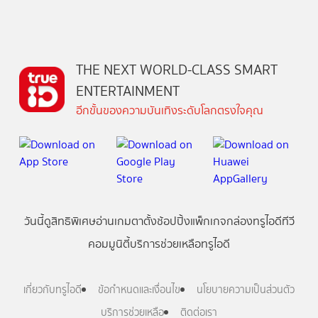
THE NEXT WORLD-CLASS SMART
ENTERTAINMENT
อีกขั้นของความบันเทิงระดับโลกตรงใจคุณ
วันนี้
ดู
สิทธิพิเศษ
อ่าน
เกม
ตาตั้ง
ช้อปปิ้ง
แพ็กเกจ
กล่องทรูไอดีทีวี
คอมมูนิตี้
บริการช่วยเหลือทรูไอดี
เกี่ยวกับทรูไอดี
ข้อกำหนดและเงื่อนไข
นโยบายความเป็นส่วนตัว
บริการช่วยเหลือ
ติดต่อเรา