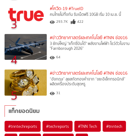
#โควิด-19
#TrueID
คนไทยไม่ทิ้งกัน รับเน็ตฟรี 10GB เริ่ม 10 เม.ย. นี้
3
293.7K
422
#ข่าววิทยาศาสตร์และเทคโนโลยี
#TNN ช่อง16
3 ยักษ์ใหญ่ "แท็กซี่บินได้" พลังงานไฟฟ้า โชว์ตัวในงาน
"Farnborough 2026"
4
64
#ข่าววิทยาศาสตร์และเทคโนโลยี
#TNN ช่อง16
“อังกฤษ” ลุยสกัดทองคำจาก “ขยะอิเล็กทรอนิกส์”
ผลิตเครื่องประดับสุดหรู
5
31
แท็กยอดนิยม
#
tnntechreports
#
techreports
#
TNN Tech
#
tnntech