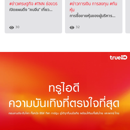
#ข่าวเศรษฐกิจ
#TNN ช่อง16
#ข่าวการเงิน การลงทุน
#ทัน
เปิดแผนดึง "คนจีน" เที่ยว…
หุ้น
การซื้อขายหุ้นของผู้บริหาร…
30
32