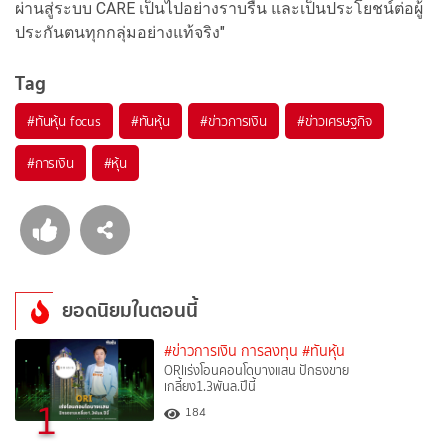
ผ่านสู่ระบบ CARE เป็นไปอย่างราบรื่น และเป็นประโยชน์ต่อผู้
ประกันตนทุกกลุ่มอย่างแท้จริง"
Tag
#
ทันหุ้น focus
#
ทันหุ้น
#
ข่าวการเงิน
#
ข่าวเศรษฐกิจ
#
การเงิน
#
หุ้น
ยอดนิยมในตอนนี้
#ข่าวการเงิน การลงทุน
#ทันหุ้น
ORIเร่งโอนคอนโดบางแสน ปักธงขาย
เกลี้ยง1.3พันล.ปีนี้
1
184