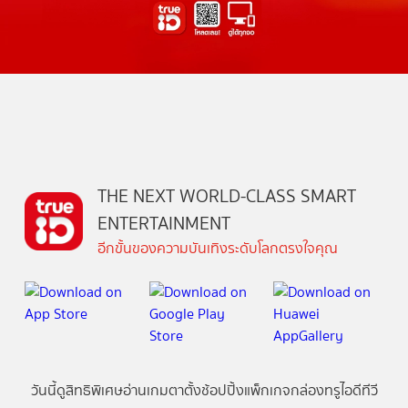
THE NEXT WORLD-CLASS SMART
ENTERTAINMENT
อีกขั้นของความบันเทิงระดับโลกตรงใจคุณ
วันนี้
ดู
สิทธิพิเศษ
อ่าน
เกม
ตาตั้ง
ช้อปปิ้ง
แพ็กเกจ
กล่องทรูไอดีทีวี