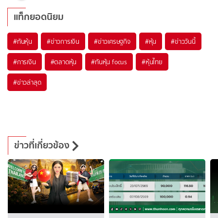
แท็กยอดนิยม
#
ทันหุ้น
#
ข่าวการเงิน
#
ข่าวเศรษฐกิจ
#
หุ้น
#
ข่าววันนี้
#
การเงิน
#
ตลาดหุ้น
#
ทันหุ้น focus
#
หุ้นไทย
#
ข่าวล่าสุด
ข่าวที่เกี่ยวข้อง