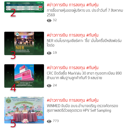
#ข่าวการเงิน การลงทุน
#ทันหุ้น
2
การซื้อขายหุ้นของผู้บริหาร บจ. ประจำวันที่ 7 สิงหาคม
2569
32
#ข่าวการเงิน การลงทุน
#ทันหุ้น
NER เด่นโบรกรุมเชียร์เคาะ ‘ซื้อ’ มั่นใจครึ่งปีหลังฟอร์ม
โตต่อ
3
19
#ข่าวการเงิน การลงทุน
#ทันหุ้น
CRC ปิดดีลซื้อ MaxValu 30 สาขา ทุนจดทะเบียน 890
ล้านบาท เพิ่มฐานลูกค้าทันที 9 แสนราย
4
24
#ข่าวการเงิน การลงทุน
#ทันหุ้น
WINMED จับมือ อบจ.อำนาจเจริญ ตรวจคัดกรอง
สุขภาพสตรีด้วยชุดตรวจ HPV Self Sampling
5
773