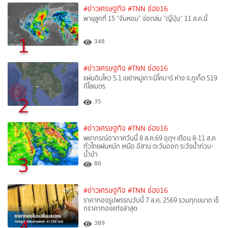
#ข่าวเศรษฐกิจ
#TNN ช่อง16
พายุลูกที่ 15 “จันหอม” จ่อถล่ม “ญี่ปุ่น” 11 ส.ค.นี้
1
348
#ข่าวเศรษฐกิจ
#TNN ช่อง16
แผ่นดินไหว 5.1 เขย่าหมู่เกาะนิโคบาร์ ห่าง จ.ภูเก็ต 519
กิโลเมตร
2
35
#ข่าวเศรษฐกิจ
#TNN ช่อง16
พยากรณ์อากาศวันนี้ 8 ส.ค.69 อุตุฯ เตือน 8-11 ส.ค
ทั่วไทยฝนหนัก เหนือ อีสาน ตะวันออก ระวังน้ำท่วม-
น้ำป่า
3
80
#ข่าวเศรษฐกิจ
#TNN ช่อง16
ราคาทองรูปพรรณวันนี้ 7 ส.ค. 2569 รวมทุกขนาด เช็
กราคาทองแท่งล่าสุด
4
389