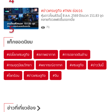
#ข่าวเศรษฐกิจ
#TNN ช่อง16
หุ้นดาวโจนส์วันนี้ 8 ส.ค. 2569 ปิดบวก 151.83 จุด
คลายกังวลเฟดขึ้นดอกเบี้ย
5
71
แท็กยอดนิยม
#
ย่อโลกเศรษฐกิจ
#
สภาพอากาศ
#
การตลาดเงินล้าน
#
กรมอุตุนิยมวิทยา
#
พยากรณ์อากาศ
#
เศรษฐกิจ
#
ข่าววันนี้
#
โลกร้อน
#
ข่าวเศรษฐกิจ
#
จีน
ข่าวที่เกี่ยวข้อง