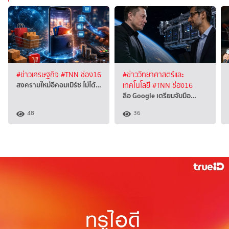
#ข่าวเศรษฐกิจ
#TNN ช่อง16
#ข่าววิทยาศาสตร์และ
สงครามใหม่อีคอมเมิร์ซ ไม่ได้…
เทคโนโลยี
#TNN ช่อง16
ลือ Google เตรียมจับมือ…
48
36