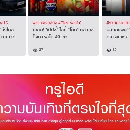
อง16
#ข่าวเศรษฐกิจ
#TNN ช่อง16
#ข่าวเศรษฐกิ
 วิ่งไกล
เดือด! "เป๊ปซี่" ไล่บี้ "โค้ก" ตลาดซี
มือถือแพง!
 ล้านบาท
โร่เกาหลีโต 40 เท่า
ดันแผนเช่า–ซ
27
30