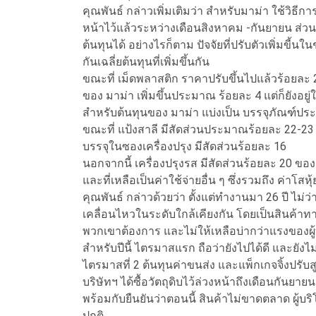
คุณพันธ์ กล่าวเพิ่มเติมว่า สำหรับมาม่า ใช้วิธีการซ
หน้าไว้แล้วระหว่างเดือนสิงหาคม -กันยายน ส่วน
ต้นทุนได้ อย่างไรก็ตาม ปัจจัยที่ปรับตัวเพิ่มขี้น
กันเฉลี่ยต้นทุนที่เพิ่มขึ้นกัน
ขณะที่ เม็ดพลาสติก ราคาปรับขึ้นไปแล้วร้อยละ 2
ของ มาม่า เพิ่มขึ้นประมาณ ร้อยละ 4 แต่ก็ยังอยู
สำหรับต้นทุนของ มาม่า แบ่งเป็น บรรจุภัณฑ์ป
ขณะที่ แป้งสาลี มีสัดส่วนประมาณร้อยละ 22-23 
บรรจุในซองเครื่องปรุง มีสัดส่วนร้อยละ 16
นอกจากนี้ เครื่องปรุงรส มีสัดส่วนร้อยละ 20 ขอ
และที่เหลือเป็นค่าใช้จ่ายอื่น ๆ ซึ่งรวมถึง ค่าโสห
คุณพันธ์ กล่าวด้วยว่า ตั้งแต่ทำงานมา 26 ปี ไม่ว
เคลื่อนไหวในระดับใกล้เคียงกัน โดยเป็นสินค้าท
พวกเขาต้องการ และไม่ให้เหลือบ่ากว่าแรงของผู
สำหรับปีนี้ ไตรมาสแรก ถือว่ายังไปได้ดี และยังไ
ไตรมาสที่ 2 ต้นทุนค่าขนส่ง และแพ็กเกจจิ้งปรับส
บริษัทฯ ได้ซื้อวัตถุดิบไว้ล่วงหน้าถึงเดือนกันยาย
พร้อมกับยืนยันว่าตอนนี้ สินค้าไม่ขาดตลาด ผู้บร
ปกติ