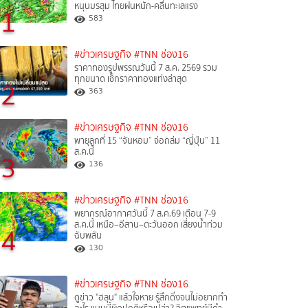
หนุนมรสุม ไทยฝนหนัก-คลื่นทะเลแรง
1
583
#ข่าวเศรษฐกิจ
#TNN ช่อง16
ราคาทองรูปพรรณวันนี้ 7 ส.ค. 2569 รวม
ทุกขนาด เช็กราคาทองแท่งล่าสุด
2
363
#ข่าวเศรษฐกิจ
#TNN ช่อง16
พายุลูกที่ 15 “จันหอม” จ่อถล่ม “ญี่ปุ่น” 11
ส.ค.นี้
3
136
#ข่าวเศรษฐกิจ
#TNN ช่อง16
พยากรณ์อากาศวันนี้ 7 ส.ค.69 เตือน 7-9
ส.ค.นี้ เหนือ–อีสาน–ตะวันออก เสี่ยงน้ำท่วม
4
ฉับพลัน
130
#ข่าวเศรษฐกิจ
#TNN ช่อง16
ดูข่าว "ฮลุน" แล้วใจหาย รู้สึกดิ่งจนไม่อยากทำ