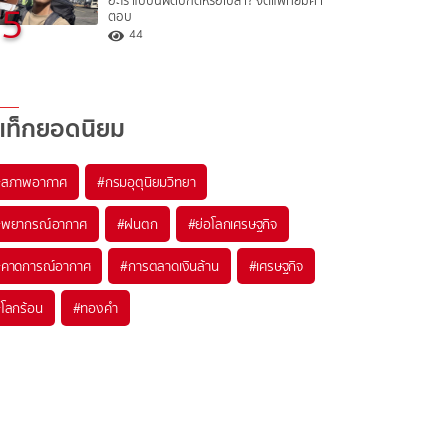
อะไร แบบนี้ผิดปกติหรือเปล่า? จิตแพทย์มีคำ
5
ตอบ
44
แท็กยอดนิยม
#
สภาพอากาศ
#
กรมอุตุนิยมวิทยา
#
พยากรณ์อากาศ
#
ฝนตก
#
ย่อโลกเศรษฐกิจ
#
คาดการณ์อากาศ
#
การตลาดเงินล้าน
#
เศรษฐกิจ
#
โลกร้อน
#
ทองคำ