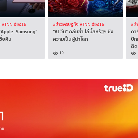
จ
#TNN ช่อง16
#ข่าวเศรษฐกิจ
#TNN ช่อง16
#ข่
 "Apple–Samsung"
"AI จีน" ถล่มซ้ำ ไล่บี้สหรัฐฯ ชิง
คาร
ื้อคืน
ความเป็นผู้นำโลก
ปัก
ติด
19