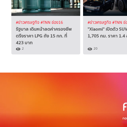
#ข่าวเศรษฐกิจ
#TNN ช่อง16
#ข่าวเศรษฐกิจ
#TNN ช่
รัฐบาล เดินหน้าลดค่าครองชีพ
"Xiaomi" เปิดตัว SUV
ตรึงราคา LPG ถัง 15 กก. ที่
1,705 กม. ราคา 1.4
423 บาท
2
20