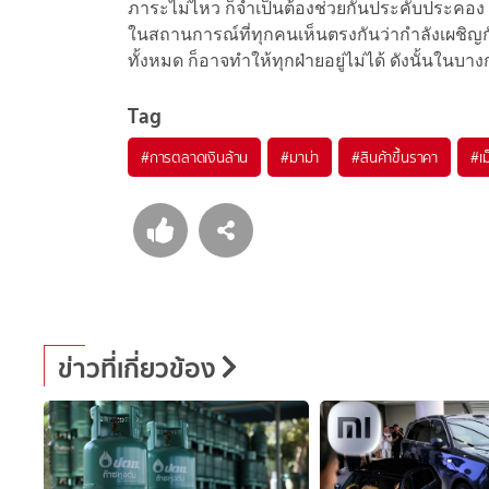
ภาระไม่ไหว ก็จำเป็นต้องช่วยกันประคับประคอง เ
ในสถานการณ์ที่ทุกคนเห็นตรงกันว่ากำลังเผชิญกั
ทั้งหมด ก็อาจทำให้ทุกฝ่ายอยู่ไม่ได้ ดังนั้นใ
Tag
#
การตลาดเงินล้าน
#
มาม่า
#
สินค้าขึ้นราคา
#
เ
ข่าวที่เกี่ยวข้อง