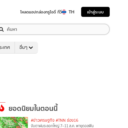
TH
เข้าสู่ระบบ
โหลดแอป
กล่องทรูไอดี ทีวี
ระเทศ
อื่นๆ
ยอดนิยมในตอนนี้
#ข่าวเศรษฐกิจ
#TNN ช่อง16
จับตาฝนระลอกใหญ่ 7–11 ส.ค. พายุดอลฟิน