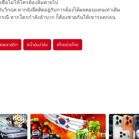
พื่อไม่ให้ใครต้องล้มตายไป
บวิกฤต หากยังยึดติดอยู่กับการต้องได้ผลตอบแทนเท่าเดิม
นบางกรณี หากใครกำลังลำบาก ก็ต้องช่วยกันให้เขารอดก่อน
ม็ดพลาสติก
#
น้ำมันปาล์ม
#
ไทยช่วยไทย