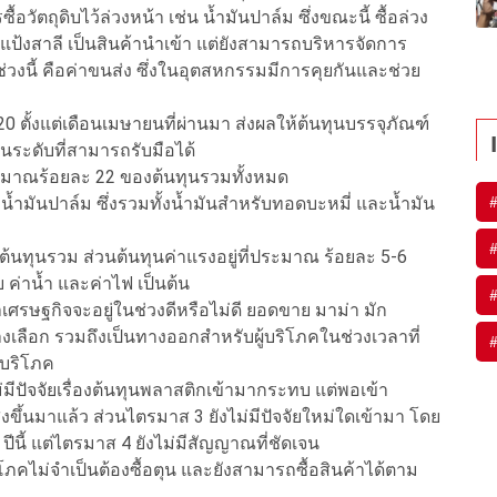
ื้อวัตถุดิบไว้ล่วงหน้า เช่น น้ำมันปาล์ม ซึ่งขณะนี้ ซื้อล่วง
แป้งสาลี เป็นสินค้านำเข้า แต่ยังสามารถบริหารจัดการ
ในช่วงนี้ คือค่าขนส่ง ซึ่งในอุตสหกรรมมีการคุยกันและช่วย
0 ตั้งแต่เดือนเมษายนที่ผ่านมา ส่งผลให้ต้นทุนบรรจุภัณฑ์
่ในระดับที่สามารถรับมือได้
ระมาณร้อยละ 22 ของต้นทุนรวมทั้งหมด
น้ำมันปาล์ม ซึ่งรวมทั้งน้ำมันสำหรับทอดบะหมี่ และน้ำมัน
งต้นทุนรวม ส่วนต้นทุนค่าแรงอยู่ที่ประมาณ ร้อยละ 5-6
ุ้ย ค่าน้ำ และค่าไฟ เป็นต้น
่าเศรษฐกิจจะอยู่ในช่วงดีหรือไม่ดี ยอดขาย มาม่า มัก
างเลือก รวมถึงเป็นทางออกสำหรับผู้บริโภคในช่วงเวลาที่
้บริโภค
ม่มีปัจจัยเรื่องต้นทุนพลาสติกเข้ามากระทบ แต่พอเข้า
ูงขึ้นมาแล้ว ส่วนไตรมาส 3 ยังไม่มีปัจจัยใหม่ใดเข้ามา โดย
น ปีนี้ แต่ไตรมาส 4 ยังไม่มีสัญญาณที่ชัดเจน
ิโภคไม่จำเป็นต้องซื้อตุน และยังสามารถซื้อสินค้าได้ตาม