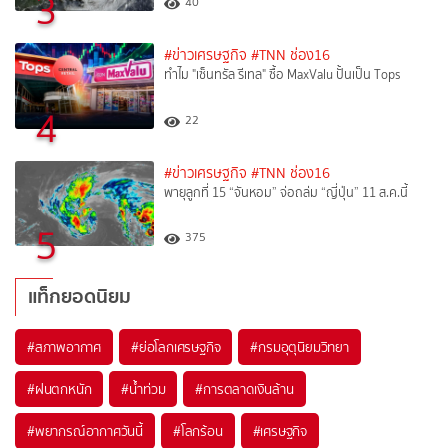
3
40
#ข่าวเศรษฐกิจ
#TNN ช่อง16
ทำไม "เซ็นทรัล รีเทล" ซื้อ MaxValu ปั้นเป็น Tops
4
22
#ข่าวเศรษฐกิจ
#TNN ช่อง16
พายุลูกที่ 15 “จันหอม” จ่อถล่ม “ญี่ปุ่น” 11 ส.ค.นี้
5
375
แท็กยอดนิยม
#
สภาพอากาศ
#
ย่อโลกเศรษฐกิจ
#
กรมอุตุนิยมวิทยา
#
ฝนตกหนัก
#
น้ำท่วม
#
การตลาดเงินล้าน
#
พยากรณ์อากาศวันนี้
#
โลกร้อน
#
เศรษฐกิจ