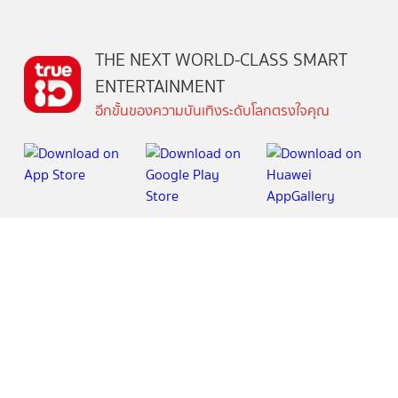
THE NEXT WORLD-CLASS SMART
ENTERTAINMENT
อีกขั้นของความบันเทิงระดับโลกตรงใจคุณ
วันนี้
ดู
สิทธิพิเศษ
อ่าน
เกม
ตาตั้ง
ช้อปปิ้ง
แพ็กเกจ
กล่องทรูไอดีทีวี
คอมมูนิตี้
บริการช่วยเหลือทรูไอดี
เกี่ยวกับทรูไอดี
ข้อกำหนดและเงื่อนไข
นโยบายความเป็นส่วนตัว
บริการช่วยเหลือ
ติดต่อเรา