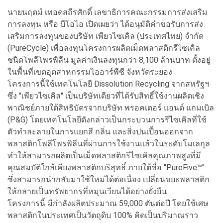
นายนฤตม์ เทอดสถีรศักดิ์ เลขาธิการคณะกรรมการส่งเสริม
การลงทุน หรือ บีโอไอ เปิดเผยว่า ได้อนุมัติคำขอรับการส่ง
เสริมการลงทุนของบริษัท เพียวไซเคิล (ประเทศไทย) จำกัด
(PureCycle) เพื่อลงทุนโครงการผลิตเม็ดพลาสติกรีไซเคิล
ชนิดโพลีโพรพิลีน มูลค่าเงินลงทุนกว่า 8,100 ล้านบาท ตั้งอยู่
ในพื้นที่เขตอุตสาหกรรมไออาร์พีซี จังหวัดระยอง
โครงการนี้ใช้เทคโนโลยี Dissolution Recycling จากสหรัฐฯ
ซึ่ง "เพียวไซเคิล" เป็นบริษัทเดียวที่ได้รับสิทธิ์ใช้งานผลิตเชิง
พาณิชย์ภายใต้สิทธิบัตรจากบริษัท พรอคเตอร์ แอนด์ แกมเบิล
(P&G) โดยเทคโนโลยีดังกล่าวเป็นกระบวนการรีไซเคิลที่ใช้
ตัวทำละลายในการแยกสี กลิ่น และสิ่งปนเปื้อนออกจาก
พลาสติกโพลีโพรพิลีนที่ผ่านการใช้งานแล้วในระดับโมเลกุล
ทำให้สามารถผลิตเป็นเม็ดพลาสติกรีไซเคิลคุณภาพสูงที่มี
คุณสมบัติใกล้เคียงพลาสติกบริสุทธิ์ ภายใต้ชื่อ "PureFive™"
ซึ่งสามารถนำกลับมาใช้ใหม่ได้ต่อเนื่อง เปลี่ยนขยะพลาสติก
ให้กลายเป็นทรัพยากรที่หมุนเวียนได้อย่างยั่งยืน
โครงการนี้ มีกำลังผลิตประมาณ 59,000 ตันต่อปี โดยใช้เศษ
พลาสติกในประเทศเป็นวัตถุดิบ 100% คิดเป็นปริมาณราว