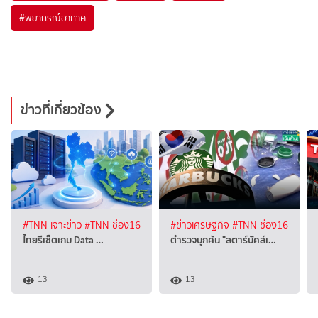
#
พยากรณ์อากาศ
ข่าวที่เกี่ยวข้อง
#TNN เจาะข่าว
#TNN ช่อง16
#ข่าวเศรษฐกิจ
#TNN ช่อง16
ไทยรีเซ็ตเกม Data …
ตำรวจบุกค้น "สตาร์บัคส์เ…
13
13