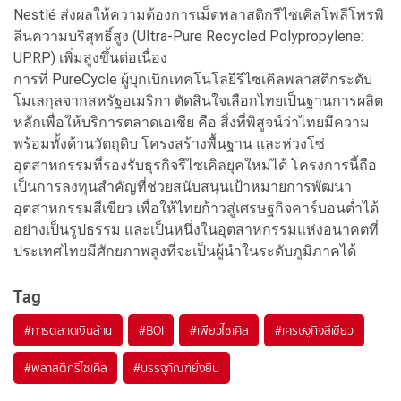
Nestlé ส่งผลให้ความต้องการเม็ดพลาสติกรีไซเคิลโพลีโพรพิ
ลีนความบริสุทธิ์สูง (Ultra-Pure Recycled Polypropylene:
UPRP) เพิ่มสูงขึ้นต่อเนื่อง
การที่ PureCycle ผู้บุกเบิกเทคโนโลยีรีไซเคิลพลาสติกระดับ
โมเลกุลจากสหรัฐอเมริกา ตัดสินใจเลือกไทยเป็นฐานการผลิต
หลักเพื่อให้บริการตลาดเอเชีย คือ สิ่งที่พิสูจน์ว่าไทยมีความ
พร้อมทั้งด้านวัตถุดิบ โครงสร้างพื้นฐาน และห่วงโซ่
อุตสาหกรรมที่รองรับธุรกิจรีไซเคิลยุคใหม่ได้ โครงการนี้ถือ
เป็นการลงทุนสำคัญที่ช่วยสนับสนุนเป้าหมายการพัฒนา
อุตสาหกรรมสีเขียว เพื่อให้ไทยก้าวสู่เศรษฐกิจคาร์บอนต่ำได้
อย่างเป็นรูปธรรม และเป็นหนึ่งในอุตสาหกรรมแห่งอนาคตที่
ประเทศไทยมีศักยภาพสูงที่จะเป็นผู้นำในระดับภูมิภาคได้
Tag
#
การตลาดเงินล้าน
#
BOI
#
เพียวไซเคิล
#
เศรษฐกิจสีเขียว
#
พลาสติกรีไซเคิล
#
บรรจุภัณฑ์ยั่งยืน