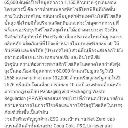
65,600 ตันต่อปี หรือมูลค่ากว่า 1,150 ล้านบาท จุดเด่นของ
โครงการนี้ คือ การนำเศษพลาสติกโพลีโพรพิลีนที่เกิดขึ้น
ภายในประเทศไทย กลับมาเพิ่มมูลค่าผ่านเทคโนโลยีรีไซเคิล
ขั้นสูง ซึ่งไทยมีทั้งปริมาณวัตถุดิบและห่วงโซ่อุตสาหกรรมที่
พร้อมรองรับธุรกิจรีไซเคิลยุคใหม่ได้อย่างครบวงจร จึงเป็น
ปัจจัยสำคัญที่ทำให้ PureCycle เลือกประเทศไทยเป็นฐานการ
ผลิตหลัก ผลิตภัณฑ์ที่ได้จะจำหน่ายในประเทศร้อยละ 50 ให้
กับ P&G และลอรีอัล (ประเทศไทย) ส่วนที่เหลือจะส่งออกไปยัง
ตลาดเอเชีย เช่น ประเทศมาเลเซีย และอินโดนีเซีย
ปัจจุบัน ความต้องการพลาสติกรีไซเคิลในตลาดโลกกำลังพุ่ง
สูงขึ้นต่อเนื่อง มีมูลค่ากว่า 60,000 ล้านเหรียญสหรัฐในปี
2568 และคาดว่าจะแตะ 132,000 ล้านเหรียญสหรัฐภายในปี
2576 หรือเติบโตเฉลี่ยกว่าร้อยละ 10 ต่อปี แรงขับเคลื่อนหลัก
มาจากกฎระเบียบ Packaging and Packaging Waste
Regulation (PPWR) ของสหภาพยุโรป ที่กำหนดเป้าหมายด้าน
ความสามารถในการรีไซเคิลและการใช้วัสดุรีไซเคิลในบรรจุ
ภัณฑ์เพิ่มขึ้นเป็นลำดับ
รวมถึงพันธสัญญาด้าน ESG และเป้าหมาย Net Zero ของ
แบรนด์สินค้าชั้นนำอย่าง Coca-Cola, P&G, Unilever และ