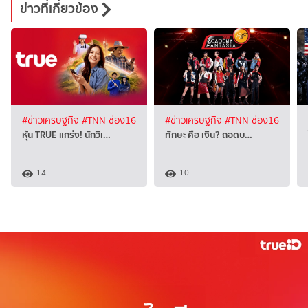
ข่าวที่เกี่ยวข้อง
#ข่าวเศรษฐกิจ
#TNN ช่อง16
#ข่าวเศรษฐกิจ
#TNN ช่อง16
หุ้น TRUE แกร่ง! นักวิเ…
ทักษะ คือ เงิน? ถอดบ…
14
10