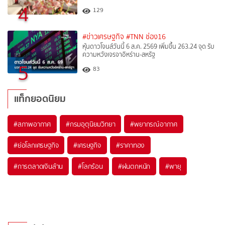
4
129
#ข่าวเศรษฐกิจ
#TNN ช่อง16
หุ้นดาวโจนส์วันนี้ 6 ส.ค. 2569 เพิ่มขึ้น 263.24 จุด รับ
ความหวังเจรจาอิหร่าน-สหรัฐ
5
83
แท็กยอดนิยม
#
สภาพอากาศ
#
กรมอุตุนิยมวิทยา
#
พยากรณ์อากาศ
#
ย่อโลกเศรษฐกิจ
#
เศรษฐกิจ
#
ราคาทอง
#
การตลาดเงินล้าน
#
โลกร้อน
#
ฝนตกหนัก
#
พายุ