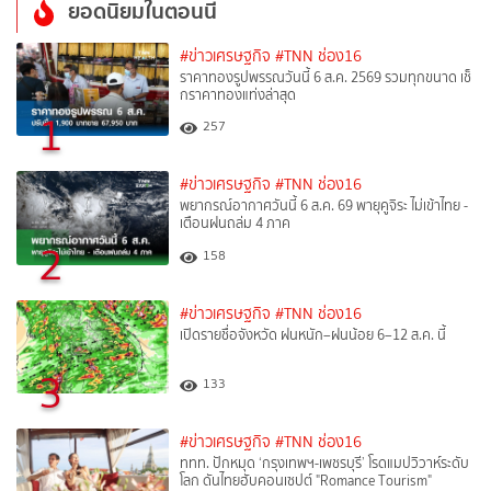
ยอดนิยมในตอนนี้
#ข่าวเศรษฐกิจ
#TNN ช่อง16
ราคาทองรูปพรรณวันนี้ 6 ส.ค. 2569 รวมทุกขนาด เช็
กราคาทองแท่งล่าสุด
1
257
#ข่าวเศรษฐกิจ
#TNN ช่อง16
พยากรณ์อากาศวันนี้ 6 ส.ค. 69 พายุคูจิระ ไม่เข้าไทย -
เตือนฝนถล่ม 4 ภาค
2
158
#ข่าวเศรษฐกิจ
#TNN ช่อง16
เปิดรายชื่อจังหวัด ฝนหนัก–ฝนน้อย 6–12 ส.ค. นี้
3
133
#ข่าวเศรษฐกิจ
#TNN ช่อง16
ททท. ปักหมุด ‘กรุงเทพฯ-เพชรบุรี’ โรดแมปวิวาห์ระดับ
โลก ดันไทยฮับคอนเซปต์ "Romance Tourism"