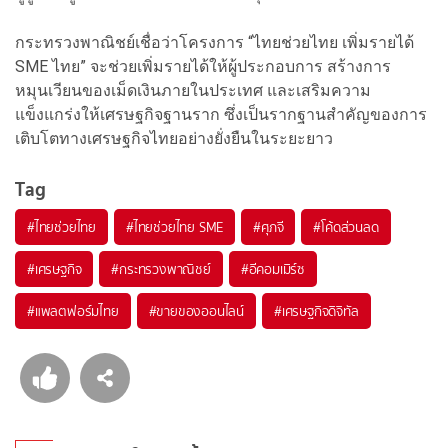
กระทรวงพาณิชย์เชื่อว่าโครงการ “ไทยช่วยไทย เพิ่มรายได้
SME ไทย” จะช่วยเพิ่มรายได้ให้ผู้ประกอบการ สร้างการ
หมุนเวียนของเม็ดเงินภายในประเทศ และเสริมความ
แข็งแกร่งให้เศรษฐกิจฐานราก ซึ่งเป็นรากฐานสำคัญของการ
เติบโตทางเศรษฐกิจไทยอย่างยั่งยืนในระยะยาว
Tag
#
ไทยช่วยไทย
#
ไทยช่วยไทย SME
#
ศุภจี
#
โค้ดส่วนลด
#
เศรษฐกิจ
#
กระทรวงพาณิชย์
#
อีคอมเมิร์ซ
#
แพลตฟอร์มไทย
#
ขายของออนไลน์
#
เศรษฐกิจดิจิทัล