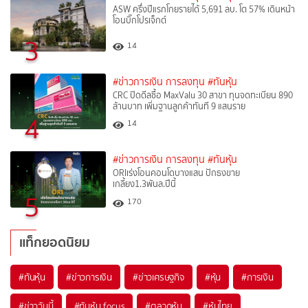
ASW ครึ่งปีแรกโกยรายได้ 5,691 ลบ. โต 57% เดินหน้า
โอนบิ๊กโปรเจ็กต์
3
14
#ข่าวการเงิน การลงทุน
#ทันหุ้น
CRC ปิดดีลซื้อ MaxValu 30 สาขา ทุนจดทะเบียน 890
ล้านบาท เพิ่มฐานลูกค้าทันที 9 แสนราย
4
14
#ข่าวการเงิน การลงทุน
#ทันหุ้น
ORIเร่งโอนคอนโดบางแสน ปักธงขาย
เกลี้ยง1.3พันล.ปีนี้
5
170
แท็กยอดนิยม
#
ทันหุ้น
#
ข่าวการเงิน
#
ข่าวเศรษฐกิจ
#
หุ้น
#
การเงิน
#
ข่าววันนี้
#
ทันหุ้น focus
#
ตลาดหุ้น
#
หุ้นไทย