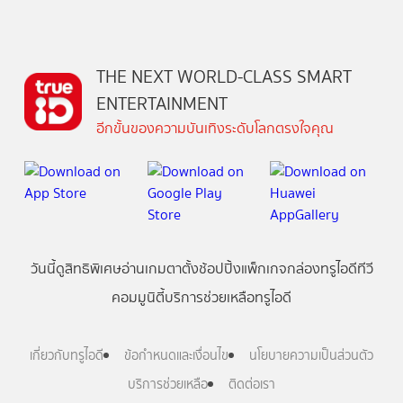
THE NEXT WORLD-CLASS SMART
ENTERTAINMENT
อีกขั้นของความบันเทิงระดับโลกตรงใจคุณ
วันนี้
ดู
สิทธิพิเศษ
อ่าน
เกม
ตาตั้ง
ช้อปปิ้ง
แพ็กเกจ
กล่องทรูไอดีทีวี
คอมมูนิตี้
บริการช่วยเหลือทรูไอดี
เกี่ยวกับทรูไอดี
ข้อกำหนดและเงื่อนไข
นโยบายความเป็นส่วนตัว
บริการช่วยเหลือ
ติดต่อเรา