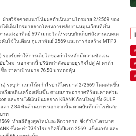
ุว่า ฝ่ายวิจัยคาดแนวโน้มผลดำเนินงานไตรมาส 2/2569 ของ
ายได้เต็มไตรมาสจากโครงการพลังงานหมุนเวียนที่เริ่ม
งานแสงอาทิตย์ 597 เมกะวัตต์/ระบบกักเก็บพลังงานแบตเต
ลบังคับใช้ในเดือน กุมภาพันธ์ 2569 และการก่อสร้าง MTP3
) รองรับทำให้การเติบโตของกำไรหลักมีความชัดเจน
ใหม่ นอกจากนี้ บริษัทกำลังขยายธุรกิจไปสู่ AI ดาต้า
 ซื้อ ราคาเป้าหมาย 76.50 บาทต่อหุ้น
หาชน) ระบุว่า แนวโน้มกำไรปกติไตรมาส 2/2569 โดดเด่นขึ้น
เรียกเดินเครื่องเพิ่มขึ้น ตามสภาพอากาศที่ร้อน,คาดส่วน
son และรายได้เงินปันผลจาก KBANK ก้อนใหญ่ ซึ่ง GULF
วมมูลค่า 2.84 พันล้านบาท นอกจากนั้น คาดบันทึกกำไรพิเศษ
านบาท
569 ทำสถิติสูงสุดใหม่และดีกว่าคาด ซึ่งกำไรไตรมาส
ANK ซึ่งจะทำให้กำไรปกติครึ่งปีแรก 2569 แข็งแกร่ง และ
ยที่ 66 บาทต่อหุ้น