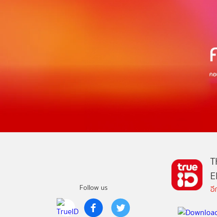
T
E
Follow us
อ