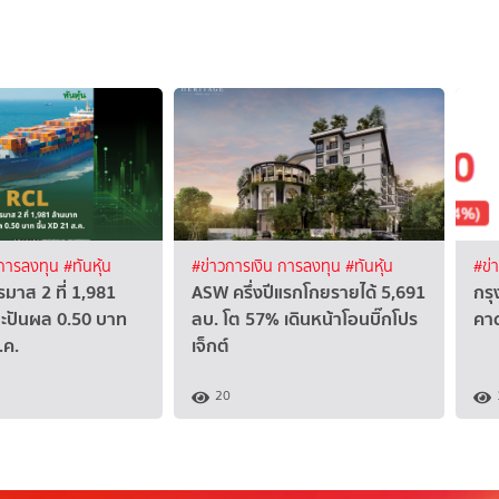
 การลงทุน
#ทันหุ้น
#ข่าวการเงิน การลงทุน
#ทันหุ้น
#ข่
มาส 2 ที่ 1,981
ASW ครึ่งปีแรกโกยรายได้ 5,691
กรุ
าะปันผล 0.50 บาท
ลบ. โต 57% เดินหน้าโอนบิ๊กโปร
คาด
.ค.
เจ็กต์
20