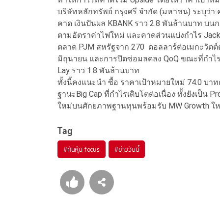
บริษัทหลักทรัพย์ กรุงศรี จำกัด (มหาชน) ระบุว
คาด เงินปันผล KBANK ราว 2.8 พันล้านบาท บนการ
ตามอัตราค่าไฟใหม่ และคาดส่วนแบ่งกำไร Jacks
ตลาด PJM สหรัฐจาก 270 ดอลลาร์ต่อเมกะวัตต์ต่อ
มิถุนายน และการปิดซ่อมลดลง QoQ ขณะที่กำไร
Lay ราว 1.8 พันล้านบาท
ทั้งนี้คงแนะนำ ซื้อ ราคาเป้าหมายใหม่ 74.0 บาทต
ฐานะBig Cap ที่กำไรเติบโตต่อเนื่อง ทั้งยังเป็น
ใหม่บนศักยภาพฐานทุนพร้อมรับ MW Growth ให
Tag
#
ทันหุ้น focus
#
ข่าววันนี้