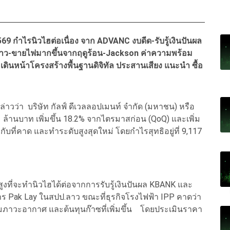
 กำไรนิวไฮต่อเนื่อง จาก ADVANC งบดีด-รับรู้เงินปันผล
ลาว-ขายไฟมากขึ้นจากฤดูร้อน-Jackson ค่าความพร้อม
 เดินหน้าโครงสร้างพื้นฐานดิจิทัล ประสานเสียง แนะนำ ซื้อ
่าวว่า บริษัท กัลฟ์ ดีเวลลอปเมนท์ จำกัด (มหาชน) หรือ
ล้านบาท เพิ่มขึ้น 18.2% จากไตรมาสก่อน (QoQ) และเพิ่ม
งกับที่คาด และทำระดับสูงสุดใหม่ โดยกำไรสุทธิอยู่ที่ 9,117
ที่จะทำนิวไฮได้ต่อจากการรับรู้เงินปันผล KBANK และ
ร Pak Lay ในสปป.ลาว ขณะที่ธุรกิจโรงไฟฟ้า IPP คาดว่า
ตามภาวะอากาศ และต้นทุนก๊าซที่เพิ่มขึ้น โดยประเมินราคา