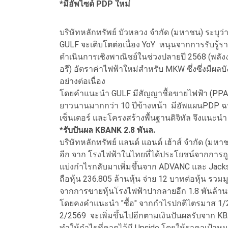
*มีอัพไซด์ PDP ใหม่
บริษัทหลักทรัพย์ บัวหลวง จำกัด (มหาชน) ระบ
GULF จะเติบโตต่อเนื่อง YoY หนุนจากการรับรู้ร
ดำเนินการเชิงพาณิชย์ในช่วงปลายปี 2568 (พลัง
อรี) อัตราค่าไฟฟ้าใหม่สำหรับ MKW ซึ่งซึ่งมีผ
อย่างต่อเนื่อง
โดยคำแนะนำ GULF มีสัญญาชื้อขายไฟฟ้า (PPA
ยาวนานมากกว่า 10 ปีข้างหน้า มีอัพแผนPDP ฉบับ
เซ็นเตอร์ และโครงสร้างพื้นฐานดิจิทัล จึงแนะนำ
*รับปันผล KBANK 2.8 พันล.
บริษัทหลักทรัพย์ แลนด์ แอนด์ เฮ้าส์ จำกัด (ม
อีก จาก โรงไฟฟ้าในไทยที่ได้ประโยชน์จากการถูก
แบ่งกำไรกลับมาเพิ่มขึ้นจาก ADVANC และ Jack
ถือหุ้น 236.805 ล้านหุ้น จ่าย 12 บาทต่อหุ้น ร
จากการขายหุ้นโรงไฟฟ้าปากลายอีก 1.8 พันล้
โดยคงคำแนะนำ "ซื้อ" จากกำไรปกติไตรมาส 1/2
2/2569 จะเพิ่มขึ้นไปอีกตามเงินปันผลรับจาก KB
ทำให้กำไรที่คาดไว้มี Upside โดยให้ราคาเป้าหมา