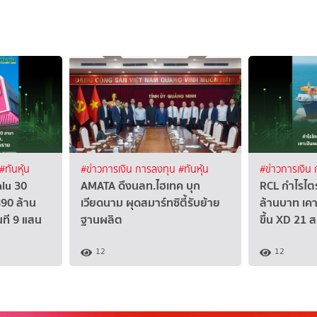
#ทันหุ้น
#ข่าวการเงิน การลงทุน
#ทันหุ้น
#ข่าวการเงิน
alu 30
AMATA ดึงนลท.ไฮเทค บุก
RCL กำไรไตร
90 ล้าน
เวียดนาม ผุดสมาร์ทซิตี้รับย้าย
ล้านบาท เค
นที 9 แสน
ฐานผลิต
ขึ้น XD 21 ส
12
12