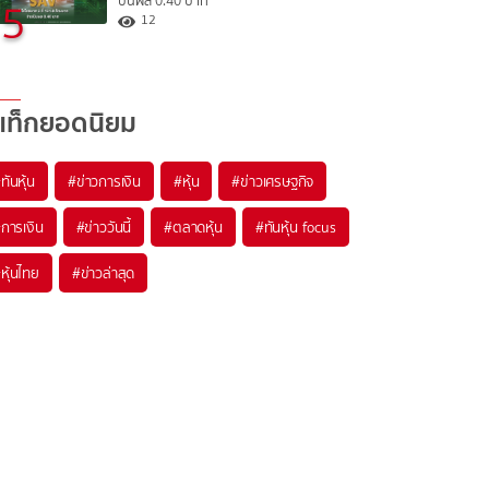
ปันผล 0.40 บาท
5
12
แท็กยอดนิยม
#
ทันหุ้น
#
ข่าวการเงิน
#
หุ้น
#
ข่าวเศรษฐกิจ
#
การเงิน
#
ข่าววันนี้
#
ตลาดหุ้น
#
ทันหุ้น focus
#
หุ้นไทย
#
ข่าวล่าสุด