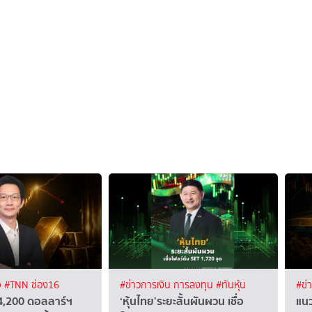
จ
#TNN ช่อง16
#ข่าวการเงิน การลงทุน
#ทันหุ้น
#ข่
4,200 ดอลลาร์ฯ
‘หุ้นไทย’ระยะสั้นผันผวน เชื่อ
แนว