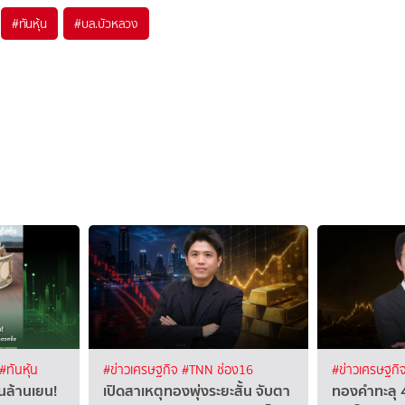
#
ทันหุ้น
#
บล.บัวหลวง
#ทันหุ้น
#ข่าวเศรษฐกิจ
#TNN ช่อง16
#ข่าวเศรษฐกิ
ันล้านเยน!
เปิดสาเหตุทองพุ่งระยะสั้น จับตา
ทองคำทะลุ 