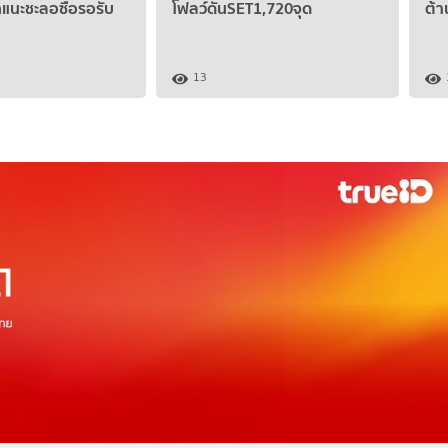
แนะชะลอซื้อรอรับ
โฟลว์ดันSET1,720จุด
ต้า
13