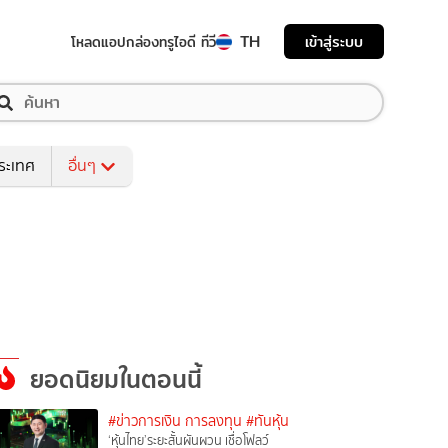
TH
เข้าสู่ระบบ
โหลดแอป
กล่องทรูไอดี ทีวี
ระเทศ
อื่นๆ
ยอดนิยมในตอนนี้
#ข่าวการเงิน การลงทุน
#ทันหุ้น
‘หุ้นไทย’ระยะสั้นผันผวน เชื่อโฟลว์