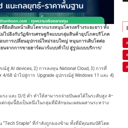
าไอทียังเดินหน้าเติบโตจากแรงหนุนโครงสร้างระยะยาว ทั้ง
่ไปอิงกับวัฏจักรเศรษฐกิจแบบกลุ่มสินค้าอุปโภคบริโภค
มรอบการเปลี่ยนอุปกรณ์ใหม่รอบใหญ่ หนุนการเติบโตต่อ
ลี่ยนจากการขายฮาร์ดแวร์แบบทั่วไป สู่รูปแบบบริการ/
ณ์สู่ AI devices, 2) การลงทุน National Cloud, 3) การที่
4/68 นำไปสู่การ Upgrade อุปกรณ์สู่ Windows 11 และ 4)
็งแรง และ D/E ต่ำ ทำให้สามารถจ่ายปันผลได้ในระดับสูง 4–
่กลุ่มนี้ยังเป็นหนึ่งในกลุ่มที่มีลักษณะผสมผสานระหว่าง
 “Tech Staple” ที่กำลังถูกมองข้าม ทั้งที่มีคุณสมบัติโดด