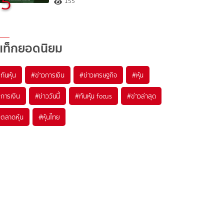
5
155
แท็กยอดนิยม
#
ทันหุ้น
#
ข่าวการเงิน
#
ข่าวเศรษฐกิจ
#
หุ้น
#
การเงิน
#
ข่าววันนี้
#
ทันหุ้น focus
#
ข่าวล่าสุด
#
ตลาดหุ้น
#
หุ้นไทย