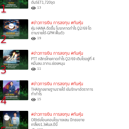
ดันSET1,720จุด
1
13
#ข่าวการเงิน การลงทุน
#ทันหุ้น
หุ้น HANA ดีดขึ้น โบรกคาดกำไร Q2/69 โต
ตามรายได้-GPM ฟื้นตัว
2
19
#ข่าวการเงิน การลงทุน
#ทันหุ้น
PTT กสิกรไทยคาดกำไร Q2/69 เติบโตอยู่ที่ 4
หมื่นลบ.จากบ.ย่อยหนุน
3
11
#ข่าวการเงิน การลงทุน
#ทันหุ้น
THAIรุกขยายฐานรายได้ เข้มรักษาอัตราการ
ทำกำไร
4
15
#ข่าวการเงิน การลงทุน
#ทันหุ้น
ORIเร่งโอนคอนโดบางแสน ปักธงขาย
เกลี้ยง1.3พันล.ปีนี้