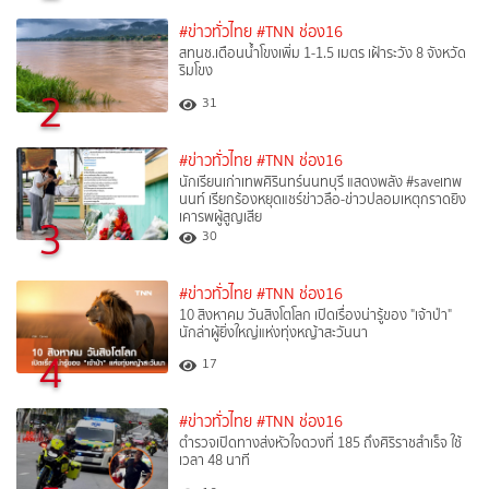
#ข่าวทั่วไทย
#TNN ช่อง16
สทนช.เตือนน้ำโขงเพิ่ม 1-1.5 เมตร เฝ้าระวัง 8 จังหวัด
ริมโขง
2
31
#ข่าวทั่วไทย
#TNN ช่อง16
นักเรียนเก่าเทพศิรินทร์นนทบุรี แสดงพลัง #saveเทพ
นนท์ เรียกร้องหยุดแชร์ข่าวลือ-ข่าวปลอมเหตุกราดยิง
เคารพผู้สูญเสีย
3
30
#ข่าวทั่วไทย
#TNN ช่อง16
10 สิงหาคม วันสิงโตโลก เปิดเรื่องน่ารู้ของ "เจ้าป่า"
นักล่าผู้ยิ่งใหญ่แห่งทุ่งหญ้าสะวันนา
4
17
#ข่าวทั่วไทย
#TNN ช่อง16
ตำรวจเปิดทางส่งหัวใจดวงที่ 185 ถึงศิริราชสำเร็จ ใช้
เวลา 48 นาที