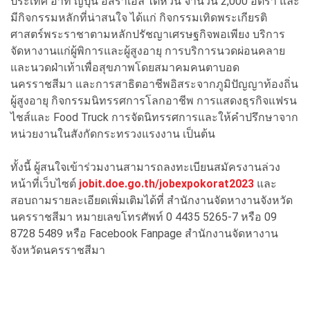
ประเทศ อาทิ ญี่ปุ่น อิสราเอล ไต้หวัน จำนวน 2,000 อัตรา และ
มีกิจกรรมหลักที่น่าสนใจ ได้แก่ กิจกรรมเทิดพระเกียรติ
ศาสตร์พระราชาตามหลักปรัชญาเศรษฐกิจพอเพียง บริการ
จัดหางานแก่ผู้พิการและผู้สูงอายุ การบริการนวดผ่อนคลาย
และนวดฝ่าเท้าเพื่อสุขภาพโดยสมาคมคนตาบอด
นครราชสีมา และการสาธิตอาชีพอิสระจากภูมิปัญญาท้องถิ่น
ผู้สูงอายุ กิจกรรมนิทรรศการโลกอาชีพ การแสดงธุรกิจแฟรน
ไชส์และ Food Truck การจัดนิทรรศการและให้คำปรึกษาจาก
หน่วยงานในสังกัดกระทรวงแรงงาน เป็นต้น
ทั้งนี้ ผู้สนใจเข้าร่วมงานสามารถลงทะเบียนสมัครงานล่วง
หน้าที่เว็บไซต์
jobit.doe.go.th/jobexpokorat2023
และ
สอบถามรายละเอียดเพิ่มเติมได้ที่ สำนักงานจัดหางานจังหวัด
นครราชสีมา หมายเลขโทรศัพท์ 0 4435 5265-7 หรือ 09
8728 5489 หรือ Facebook Fanpage สำนักงานจัดหางาน
จังหวัดนครราชสีมา