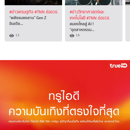
#ข่าวเศรษฐกิจ
#TNN ช่อง16
#ข่าววิทยาศาสตร์และ
“พลังแมลงสาบ” Gen Z
เทคโนโลยี
#TNN ช่อง16
อินเดีย…
สมองไหลสู่ AI !
“อุตสาหกรรม…
13
16