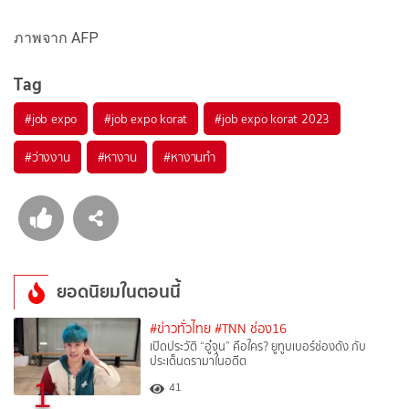
ภาพจาก AFP
Tag
#
job expo
#
job expo korat
#
job expo korat 2023
#
ว่างงาน
#
หางาน
#
หางานทำ
ยอดนิยมในตอนนี้
#ข่าวทั่วไทย
#TNN ช่อง16
เปิดประวัติ “อู๋จุน” คือใคร? ยูทูบเบอร์ช่องดัง กับ
ประเด็นดรามาในอดีต
1
41