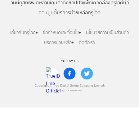
วันนี้
ดู
สิทธิพิเศษ
อ่าน
เกม
ตาตั้ง
ช้อปปิ้ง
แพ็กเกจ
กล่องทรูไอดีทีวี
คอมมูนิตี้
บริการช่วยเหลือทรูไอดี
เกี่ยวกับทรูไอดี
ข้อกำหนดและเงื่อนไข
นโยบายความเป็นส่วนตัว
บริการช่วยเหลือ
ติดต่อเรา
Follow us
Copyright © True Digital Group Company Limited.
All rights reserved