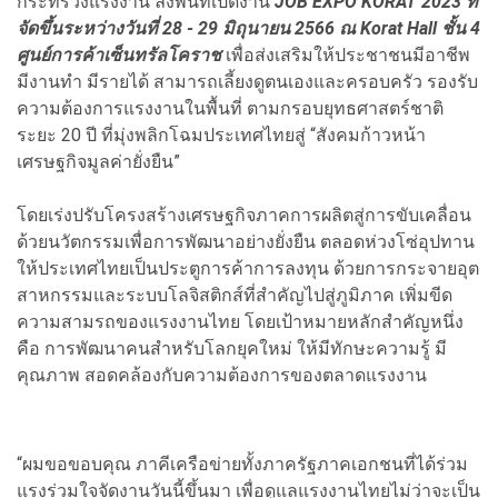
กระทรวงแรงงาน ลงพื้นที่เปิดงาน
JOB EXPO KORAT 2023 ที่
จัดขึ้นระหว่างวันที่ 28 - 29 มิถุนายน 2566 ณ Korat Hall ชั้น 4
ศูนย์การค้าเซ็นทรัลโคราช
เพื่อส่งเสริมให้ประชาชนมีอาชีพ
มีงานทำ มีรายได้ สามารถเลี้ยงดูตนเองและครอบครัว รองรับ
ความต้องการแรงงานในพื้นที่ ตามกรอบยุทธศาสตร์ชาติ
ระยะ 20 ปี ที่มุ่งพลิกโฉมประเทศไทยสู่ “สังคมก้าวหน้า
เศรษฐกิจมูลค่ายั่งยืน”
โดยเร่งปรับโครงสร้างเศรษฐกิจภาคการผลิตสู่การขับเคลื่อน
ด้วยนวัตกรรมเพื่อการพัฒนาอย่างยั่งยืน ตลอดห่วงโซ่อุปทาน
ให้ประเทศไทยเป็นประตูการค้าการลงทุน ด้วยการกระจายอุต
สาหกรรมและระบบโลจิสติกส์ที่สำคัญไปสู่ภูมิภาค เพิ่มขีด
ความสามรถของแรงงานไทย โดยเป้าหมายหลักสำคัญหนึ่ง
คือ การพัฒนาคนสำหรับโลกยุคใหม่ ให้มีทักษะความรู้ มี
คุณภาพ สอดคล้องกับความต้องการของตลาดแรงงาน
“ผมขอขอบคุณ ภาคีเครือข่ายทั้งภาครัฐภาคเอกชนที่ได้ร่วม
แรงร่วมใจจัดงานวันนี้ขึ้นมา เพื่อดูแลแรงงานไทยไม่ว่าจะเป็น