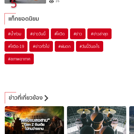
5
16
แท็กยอดนิยม
#
น้ำท่วม
#
ข่าววันนี้
#
โควิด
#
ข่าว
#
ข่าวล่าสุด
#
โควิด-19
#
ข่าวทั่วไป
#
ฝนตก
#
วันนี้วันอะไร
#
สภาพอากาศ
ข่าวที่เกี่ยวข้อง