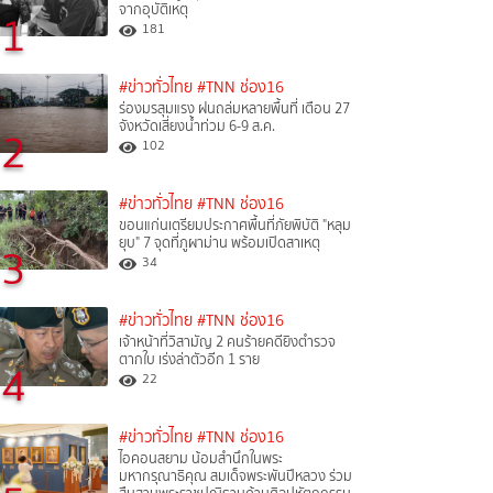
จากอุบัติเหตุ
1
181
#ข่าวทั่วไทย
#TNN ช่อง16
ร่องมรสุมแรง ฝนถล่มหลายพื้นที่ เตือน 27
จังหวัดเสี่ยงน้ำท่วม 6-9 ส.ค.
2
102
#ข่าวทั่วไทย
#TNN ช่อง16
ขอนแก่นเตรียมประกาศพื้นที่ภัยพิบัติ "หลุม
ยุบ" 7 จุดที่ภูผาม่าน พร้อมเปิดสาเหตุ
3
34
#ข่าวทั่วไทย
#TNN ช่อง16
เจ้าหน้าที่วิสามัญ 2 คนร้ายคดียิงตำรวจ
ตากใบ เร่งล่าตัวอีก 1 ราย
4
22
#ข่าวทั่วไทย
#TNN ช่อง16
ไอคอนสยาม น้อมสำนึกในพระ
มหากรุณาธิคุณ สมเด็จพระพันปีหลวง ร่วม