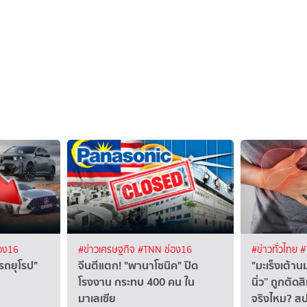
อง16
#ข่าวเศรษฐกิจ
#TNN ช่อง16
#ข่าวทั่วไทย
#
รถยุโรป"
จีนตีแตก! "พานาโซนิค" ปิด
"มะเร็งเต้าน
โรงงาน กระทบ 400 คน ใน
นิ่ว” ถูกตัด
มาเลเซีย
จริงไหม? ส