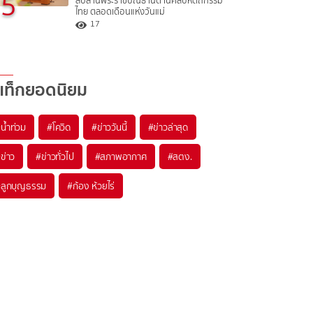
5
สืบสานพระราชปณิธานด้านศิลปหัตถกรรม
ไทย ตลอดเดือนแห่งวันแม่
17
แท็กยอดนิยม
#
น้ำท่วม
#
โควิด
#
ข่าววันนี้
#
ข่าวล่าสุด
#
ข่าว
#
ข่าวทั่วไป
#
สภาพอากาศ
#
สตง.
#
ลูกบุญธรรม
#
ก้อง ห้วยไร่