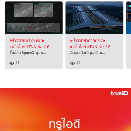
#ข่าววิทยาศาสตร์และ
#ข่าววิทยาศาสตร์และ
เทคโนโลยี
#TNN ช่อง16
เทคโนโลยี
#TNN ช่อง16
ชิ้นส่วน SpaceX พุ่งช…
อีลอน มัสก์ ทุ่มสร้าง…
23
29