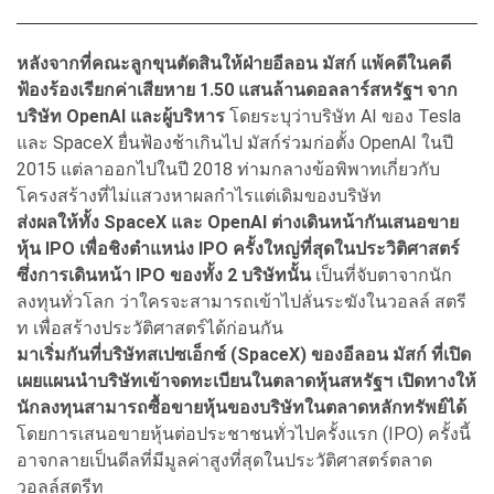
หลังจากที่คณะลูกขุนตัดสินให้ฝ่ายอีลอน มัสก์ แพ้คดีในคดี
ฟ้องร้องเรียกค่าเสียหาย 1.50 แสนล้านดอลลาร์สหรัฐฯ จาก
บริษัท OpenAI และผู้บริหาร
โดยระบุว่าบริษัท AI ของ Tesla
และ SpaceX ยื่นฟ้องช้าเกินไป มัสก์ร่วมก่อตั้ง OpenAI ในปี
2015 แต่ลาออกไปในปี 2018 ท่ามกลางข้อพิพาทเกี่ยวกับ
โครงสร้างที่ไม่แสวงหาผลกำไรแต่เดิมของบริษัท
ส่งผลให้ทั้ง SpaceX และ OpenAI ต่างเดินหน้ากันเสนอขาย
หุ้น IPO เพื่อชิงตำแหน่ง IPO ครั้งใหญ่ที่สุดในประวิติศาสตร์
ซึ่งการเดินหน้า IPO ของทั้ง 2 บริษัทนั้น
เป็นที่จับตาจากนัก
ลงทุนทั่วโลก ว่าใครจะสามารถเข้าไปลั่นระฆังในวอลล์ สตรี
ท เพื่อสร้างประวัติศาสตร์ได้ก่อนกัน
มาเริ่มกันที่บริษัทสเปซเอ็กซ์ (SpaceX) ของอีลอน มัสก์ ที่เปิด
เผยแผนนำบริษัทเข้าจดทะเบียนในตลาดหุ้นสหรัฐฯ เปิดทางให้
นักลงทุนสามารถซื้อขายหุ้นของบริษัทในตลาดหลักทรัพย์ได้
โดยการเสนอขายหุ้นต่อประชาชนทั่วไปครั้งแรก (IPO) ครั้งนี้
อาจกลายเป็นดีลที่มีมูลค่าสูงที่สุดในประวัติศาสตร์ตลาด
วอลล์สตรีท