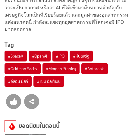
สะท้อนถึงการเปลี่ยนแปลงที่สำคัญของธุรกิจแห่งอนาคต ไม่
ว่าจะเป็น อวกาศ หรือว่า AI ที่ได้เข้ามามีบทบาทสำคัญกับ
เศรษฐกิจโลกเป็นที่เรียบร้อยแล้ว และมูลค่าของอุตสาหกรรม
แห่งอนาคตนี้ กำลังจะแซงทุกอุตสาหกรรมที่โลกเคยมี IPO
มาตลอดกาล
Tag
#
SpaceX
#
OpenAI
#
IPO
#
หุ้นสหรัฐ
#
Goldman-Sachs
#
Morgan-Stanley
#
Anthropic
#
อีลอน-มัสก์
#
แซม-อัลท์แมน
ยอดนิยมในตอนนี้