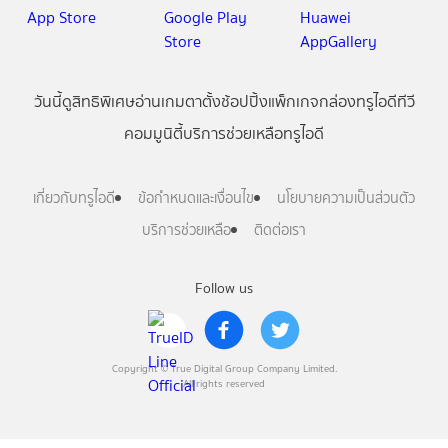
วันนี้
ดู
สิทธิพิเศษ
อ่าน
เกม
ตาตั้ง
ช้อปปิ้ง
แพ็กเกจ
กล่องทรูไอดีทีวี
คอมมูนิตี้
บริการช่วยเหลือทรูไอดี
เกี่ยวกับทรูไอดี
ข้อกำหนดและเงื่อนไข
นโยบายความเป็นส่วนตัว
บริการช่วยเหลือ
ติดต่อเรา
Follow us
Copyright © True Digital Group Company Limited.
All rights reserved