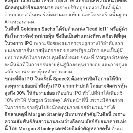
ลงทุนด้าน AI และโครงการอวกาศ แต่กระแสความสนใจของ
นักลงทุนยังร้อนแรงมาก
เพราะบริษัทถูกมองว่าเป็นทั้งผู้นำ
ด้านอวกาศ อินเทอร์เน็ตผ่านดาวเทียม และโครงสร้างพื้นฐาน
AI แห่งอนาคต
ในดีลนี้ Goldman Sachs ได้รับตำแหน่ง “lead left” หรือผู้นำ
ทีมในการจัดจำหน่ายหุ้น ซึ่งถือเป็นตำแหน่งที่ทรงเกียรติที่สุด
ในวงการ IPO
เพราะชื่อของธนาคารจะถูกวางไว้ลำดับแรก
บนเอกสารยื่นขายหุ้นต่อกลต.ของสหรัฐอเมริกา และเป็นผู้มี
บทบาทหลักในการควบคุมดีลทั้งหมด ขณะที่ Morgan Stanley
จะมีหน้าที่ในการกรพจายหุ้นสู่นักลงทุนรายย่อย และการดูแล
เสถียรภาพราคาหุ้นหลังเข้าตลาด
ขณะที่ดีล IPO ในครั้งนี้ SpaceX ต้องการเปิดโอกาสให้นัก
ลงทุนรายย่อยเข้าถึงหุ้น IPO มากกว่าปกติ โดยอาจจัดสรรหุ้น
สูงถึง 30% ให้กับรายย่อย
เทียบกับ IPO ทั่วไปที่มักให้เพียง 5-
10% ทำให้ Morgan Stanley ได้รับหน้าที่นี้ เพราะมีศักยภาพ
ในการกระจายหุ้นไปยังนักลงทุนรายย่อยจำนวนมากได้
อีกสาเหตุที่ Morgan Stanley มีบทบาทสำคัญในดีลนี้ เพราะ
ความสัมพันธ์อันยาวนานระหว่างอีลอน มัสก์กับธนาคารแห่ง
นี้ โดย Morgan Stanley เคยช่วยดีลสำคัญหลายครั้ง
ตั้งแต่