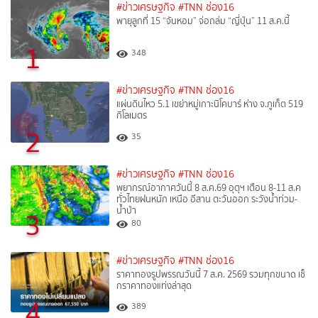
#ข่าวเศรษฐกิจ
#TNN ช่อง16
พายุลูกที่ 15 “จันหอม” จ่อถล่ม “ญี่ปุ่น” 11 ส.ค.นี้
1
348
#ข่าวเศรษฐกิจ
#TNN ช่อง16
แผ่นดินไหว 5.1 เขย่าหมู่เกาะนิโคบาร์ ห่าง จ.ภูเก็ต 519
กิโลเมตร
2
35
#ข่าวเศรษฐกิจ
#TNN ช่อง16
พยากรณ์อากาศวันนี้ 8 ส.ค.69 อุตุฯ เตือน 8-11 ส.ค
ทั่วไทยฝนหนัก เหนือ อีสาน ตะวันออก ระวังน้ำท่วม-
น้ำป่า
3
80
#ข่าวเศรษฐกิจ
#TNN ช่อง16
ราคาทองรูปพรรณวันนี้ 7 ส.ค. 2569 รวมทุกขนาด เช็
กราคาทองแท่งล่าสุด
4
389