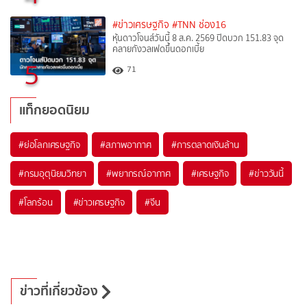
#ข่าวเศรษฐกิจ
#TNN ช่อง16
หุ้นดาวโจนส์วันนี้ 8 ส.ค. 2569 ปิดบวก 151.83 จุด
คลายกังวลเฟดขึ้นดอกเบี้ย
5
71
แท็กยอดนิยม
#
ย่อโลกเศรษฐกิจ
#
สภาพอากาศ
#
การตลาดเงินล้าน
#
กรมอุตุนิยมวิทยา
#
พยากรณ์อากาศ
#
เศรษฐกิจ
#
ข่าววันนี้
#
โลกร้อน
#
ข่าวเศรษฐกิจ
#
จีน
ข่าวที่เกี่ยวข้อง