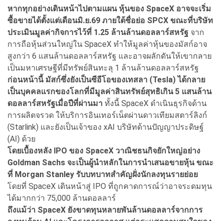
หากทุกอย่างเดินหน้าไปตามแผน หุ้นของ SpaceX อาจจะเริ่ม
ซื้อขายได้ตั้งแต่เดือนมิ.ย.69 ภายใต้ชื่อย่อ SPCX ขณะที่บริษัท
ประเมินมูลค่ากิจการไว้ที่ 1.25 ล้านล้านดอลลาร์สหรัฐ
จาก
การถือหุ้นส่วนใหญ่ใน SpaceX ทำให้มูลค่าหุ้นของมัสก์อาจ
สูงกว่า 6 แสนล้านดอลลาร์สหรัฐ และอาจผลักดันให้เขากลาย
เป็นมหาเศรษฐีที่มีทรัพย์สินทะลุ 1 ล้านล้านดอลลาร์สหรัฐ
ก่อนหน้านี้ มัสก์ซึ่งยังเป็นซีอีโอของเทสลา (Tesla) ได้กลาย
เป็นบุคคลแรกของโลกที่มีมูลค่าสินทรัพย์สุทธิเกิน 5 แสนล้าน
ดอลลาร์สหรัฐเมื่อปีที่ผ่านมา
ทั้งนี้ SpaceX ดำเนินธุรกิจด้าน
การผลิตจรวด ให้บริการอินเทอร์เน็ตผ่านดาวเทียมสตาร์ลิงก์
(Starlink) และยังเป็นเจ้าของ xAI บริษัทด้านปัญญาประดิษฐ์
(AI) ด้วย
โดยเบื้องหลัง IPO ของ SpaceX วาณิชธนกิจยักใหญ่อย่าง
Goldman Sachs จะเป็นผู้นำหลักในการนำเสนอขายหุ้น ขณะ
ที่ Morgan Stanley รับบทบาทสำคัญฝั่งนักลงทุนรายย่อย
โดยที่ SpaceX เดินหน้าสู่ IPO ที่ถูกคาดการณ์ว่าอาจระดมทุน
ได้มากกว่า 75,000 ล้านดอลลาร์
ถึงแม้ว่า SpaceX ยังขาดทุนหลายพันล้านดอลลาร์จากการ