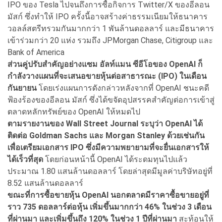
IPO ของ Tesla ไปจนถึงการซื้อกิจการ Twitter/X ของอีลอน
มัสก์ ซึ่งทำให้ IPO ครั้งนี้อาจสร้างค่าธรรมเนียมให้ธนาคาร
วอลล์สตรีทรวมกันมากกว่า 1 พันล้านดอลลาร์ และมีธนาคาร
เข้าร่วมกว่า 20 แห่ง รวมถึง JPMorgan Chase, Citigroup และ
Bank of America
ส่วนคู่ปรับสำคัญอย่างแซม อัลท์แมน ซีอีโอของ OpenAI ก็
กำลังวางแผนที่จะเสนอขายหุ้นต่อสาธารณะ (IPO) ในเดือน
กันยายน
โดยเร่งแผนการดังกล่าวหลังจากที่ OpenAI ชนะคดี
ฟ้องร้องของอีลอน มัสก์ ซึ่งได้ขจัดอุปสรรคสำคัญต่อการเข้าสู่
ตลาดหลักทรัพย์ของ OpenAI ให้หมดไป
ตามรายงานของ Wall Street Journal ระบุว่า OpenAI ได้
ติดต่อ Goldman Sachs และ Morgan Stanley ด้วยเช่นกัน
เพื่อเตรียมเอกสาร IPO ซึ่งมีความพยายามที่จะยื่นเอกสารให้
ได้เร็วที่สุด
โดยก่อนหน้านี้ OpenAI ได้ระดมทุนไปแล้ว
ประมาณ 1.80 แสนล้านดอลลาร์ โดยล่าสุดมีมูลค่าบริษัทอยู่ที่
8.52 แสนล้านดอลลาร์
ขณะที่การซื้อขายหุ้น OpenAI นอกตลาดมีราคาซื้อขายอยู่ที่
ราว 735 ดอลลาร์ต่อหุ้น เพิ่มขึ้นมากกว่า 46% ในช่วง 3 เดือน
ที่ผ่านมา และเพิ่มขึ้นถึง 120% ในช่วง 1 ปีที่ผ่านมา
สะท้อนให้