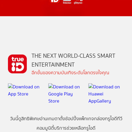
THE NEXT WORLD-CLASS SMART
ENTERTAINMENT
อีกขั้นของความบันเทิงระดับโลกตรงใจคุณ
วันนี้
ดู
สิทธิพิเศษ
อ่าน
เกม
ตาตั้ง
ช้อปปิ้ง
แพ็กเกจ
กล่องทรูไอดีทีวี
คอมมูนิตี้
บริการช่วยเหลือทรูไอดี