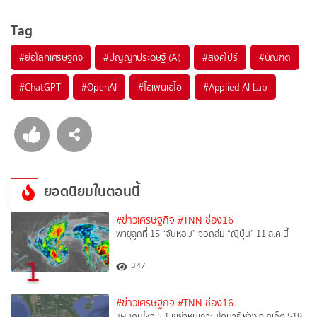
Tag
#
ย่อโลกเศรษฐกิจ
#
ปัญญาประดิษฐ์ (AI)
#
สิงคโปร์
#
บัณฑิต
#
ChatGPT
#
OpenAI
#
โอเพนเอไอ
#
Applied AI Lab
ยอดนิยมในตอนนี้
#ข่าวเศรษฐกิจ
#TNN ช่อง16
พายุลูกที่ 15 “จันหอม” จ่อถล่ม “ญี่ปุ่น” 11 ส.ค.นี้
1
347
#ข่าวเศรษฐกิจ
#TNN ช่อง16
แผ่นดินไหว 5.1 เขย่าหมู่เกาะนิโคบาร์ ห่าง จ.ภูเก็ต 519