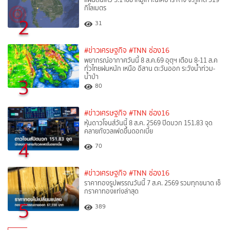
กิโลเมตร
2
31
#ข่าวเศรษฐกิจ
#TNN ช่อง16
พยากรณ์อากาศวันนี้ 8 ส.ค.69 อุตุฯ เตือน 8-11 ส.ค
ทั่วไทยฝนหนัก เหนือ อีสาน ตะวันออก ระวังน้ำท่วม-
น้ำป่า
3
80
#ข่าวเศรษฐกิจ
#TNN ช่อง16
หุ้นดาวโจนส์วันนี้ 8 ส.ค. 2569 ปิดบวก 151.83 จุด
คลายกังวลเฟดขึ้นดอกเบี้ย
4
70
#ข่าวเศรษฐกิจ
#TNN ช่อง16
ราคาทองรูปพรรณวันนี้ 7 ส.ค. 2569 รวมทุกขนาด เช็
กราคาทองแท่งล่าสุด
5
389