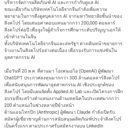
บริหารจัดการผลิตภัณฑ์ AI และการกำกับดูแล AI
ขณะเดียวกัน บริษัทเทคโนโลยีจากจีนกำลังเพิ่มความ
พยายามในการดึงดูดบุคลากร AI จากมหาวิทยาลัยชั้นนำของ
สิงคโปร์ โดยเสนอค่าตอบแทนมากกว่า 200,000 ดอลลาร์
สิงคโปร์ต่อปี เพื่อจูงใจผู้สำเร็จการศึกษาระดับปริญญาเอกให้
เข้าทำงานในจีน
ทั้งบริษัทเทคโนโลยีจากจีนและสหรัฐฯ ต่างเดินหน้าขยายการ
จ้างงานในสิงคโปร์อย่างต่อเนื่อง เพื่อรองรับการแข่งขันใน
อุตสาหกรรม AI
เมื่อวันที่ 20 พ.ค. ที่ผ่านมา โอเพนเอไอ (OpenAI) ผู้พัฒนา
ChatGPT ประกาศลงทุนมากกว่า 300 ล้านดอลลาร์สิงคโปร์
เพื่อสนับสนุนการพัฒนาอุตสาหกรรม AI เชิงประยุกต์ของ
สิงคโปร์ โดยมีแผนจัดตั้ง Applied AI Lab และเปิดโครงการฝึก
อบรมที่จะสร้างตำแหน่งงานด้านเทคนิคในประเทศมากกว่า
200 ตำแหน่งในช่วงหลายปีข้างหน้า
ด้านแอนโทรปิก (Anthropic) ผู้พัฒนา Claude กำลังเปิดรับ
สมัครผู้เชี่ยวชาญด้านการสนับสนุนผลิตภัณฑ์ประจำสิงคโปร์
เป็นครั้งแรก ตามประกาศรับสมัครงานบน LinkedIn