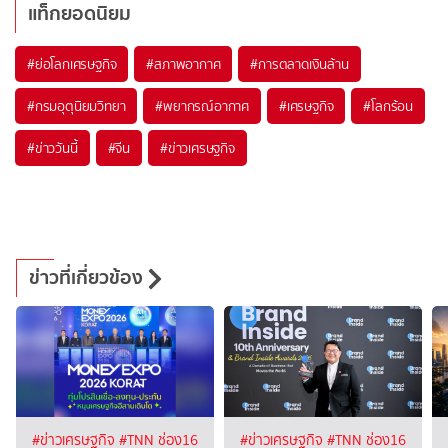
แท็กยอดนิยม
#
ย่อโลกเศรษฐกิจ
#
สภาพอากาศ
#
การตลาดเงินล้าน
#
กรมอุตุนิยมวิทยา
#
พยากรณ์อากาศ
#
เศรษฐกิจ
#
โลกร้อน
#
ข่าววันนี้
#
จีน
#
ข่าวเศรษฐกิจ
ข่าวที่เกี่ยวข้อง
#ข่าวเศรษฐกิจ
#TNN ช่อง16
#ข่าวเศรษฐกิจ
#TNN ช่อง16