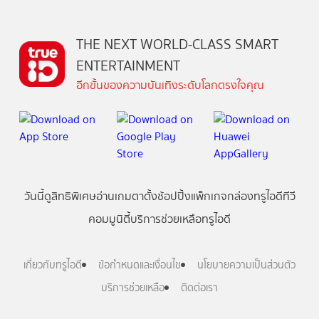
THE NEXT WORLD-CLASS SMART
ENTERTAINMENT
อีกขั้นของความบันเทิงระดับโลกตรงใจคุณ
วันนี้
ดู
สิทธิพิเศษ
อ่าน
เกม
ตาตั้ง
ช้อปปิ้ง
แพ็กเกจ
กล่องทรูไอดีทีวี
คอมมูนิตี้
บริการช่วยเหลือทรูไอดี
เกี่ยวกับทรูไอดี
ข้อกำหนดและเงื่อนไข
นโยบายความเป็นส่วนตัว
บริการช่วยเหลือ
ติดต่อเรา