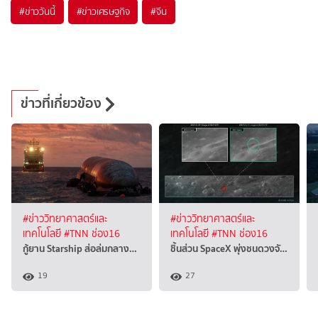
#
ข่าววันนี้
#
ข่าวเศรษฐกิจ
#
จีน
ข่าวที่เกี่ยวข้อง
#ข่าววิทยาศาสตร์และ
#ข่าววิทยาศาสตร์และ
เทคโนโลยี
#TNN ช่อง16
เทคโนโลยี
#TNN ช่อง16
กู้ยาน Starship ส่อล่มกลาง…
ชิ้นส่วน SpaceX พุ่งชนดวงจั…
19
27