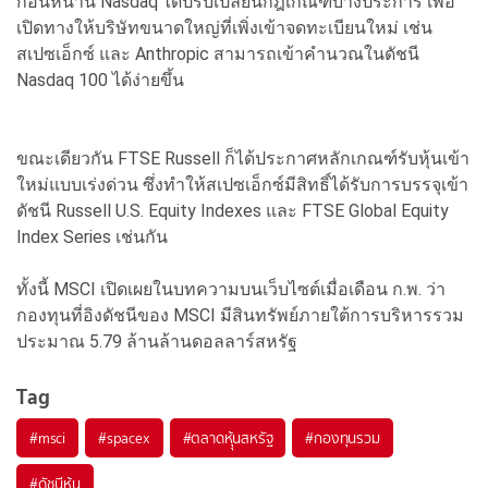
ก่อนหน้านี้ Nasdaq ได้ปรับเปลี่ยนกฎเกณฑ์บางประการ เพื่อ
เปิดทางให้บริษัทขนาดใหญ่ที่เพิ่งเข้าจดทะเบียนใหม่ เช่น
สเปซเอ็กซ์ และ Anthropic สามารถเข้าคำนวณในดัชนี
Nasdaq 100 ได้ง่ายขึ้น
ขณะเดียวกัน FTSE Russell ก็ได้ประกาศหลักเกณฑ์รับหุ้นเข้า
ใหม่แบบเร่งด่วน ซึ่งทำให้สเปซเอ็กซ์มีสิทธิ์ได้รับการบรรจุเข้า
ดัชนี Russell U.S. Equity Indexes และ FTSE Global Equity
Index Series เช่นกัน
ทั้งนี้ MSCI เปิดเผยในบทความบนเว็บไซต์เมื่อเดือน ก.พ. ว่า
กองทุนที่อิงดัชนีของ MSCI มีสินทรัพย์ภายใต้การบริหารรวม
ประมาณ 5.79 ล้านล้านดอลลาร์สหรัฐ
Tag
#
msci
#
spacex
#
ตลาดหุุ้นสหรัฐ
#
กองทุนรวม
#
ดัชนีหุ้น