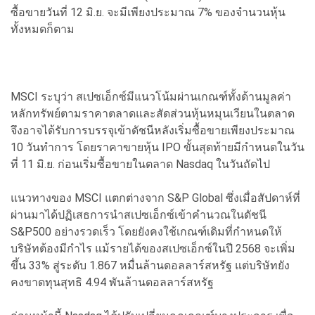
ซื้อขายวันที่ 12 มิ.ย. จะมีเพียงประมาณ 7% ของจำนวนหุ้น
ทั้งหมดก็ตาม
MSCI ระบุว่า สเปซเอ็กซ์มีแนวโน้มผ่านเกณฑ์ทั้งด้านมูลค่า
หลักทรัพย์ตามราคาตลาดและสัดส่วนหุ้นหมุนเวียนในตลาด
จึงอาจได้รับการบรรจุเข้าดัชนีหลังเริ่มซื้อขายเพียงประมาณ
10 วันทำการ โดยราคาขายหุ้น IPO ขั้นสุดท้ายมีกำหนดในวัน
ที่ 11 มิ.ย. ก่อนเริ่มซื้อขายในตลาด Nasdaq ในวันถัดไป
แนวทางของ MSCI แตกต่างจาก S&P Global ซึ่งเมื่อสัปดาห์ที่
ผ่านมาได้ปฏิเสธการนำสเปซเอ็กซ์เข้าคำนวณในดัชนี
S&P500 อย่างรวดเร็ว โดยยังคงใช้เกณฑ์เดิมที่กำหนดให้
บริษัทต้องมีกำไร แม้รายได้ของสเปซเอ็กซ์ในปี 2568 จะเพิ่ม
ขึ้น 33% สู่ระดับ 1.867 หมื่นล้านดอลลาร์สหรัฐ แต่บริษัทยัง
คงขาดทุนสุทธิ 4.94 พันล้านดอลลาร์สหรัฐ