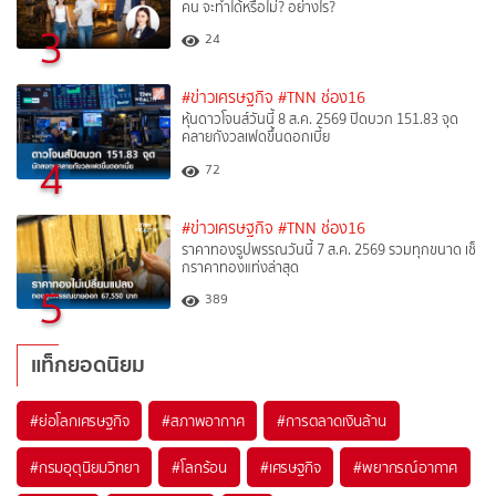
คน จะทำได้หรือไม่? อย่างไร?
3
24
#ข่าวเศรษฐกิจ
#TNN ช่อง16
หุ้นดาวโจนส์วันนี้ 8 ส.ค. 2569 ปิดบวก 151.83 จุด
คลายกังวลเฟดขึ้นดอกเบี้ย
4
72
#ข่าวเศรษฐกิจ
#TNN ช่อง16
ราคาทองรูปพรรณวันนี้ 7 ส.ค. 2569 รวมทุกขนาด เช็
กราคาทองแท่งล่าสุด
5
389
แท็กยอดนิยม
#
ย่อโลกเศรษฐกิจ
#
สภาพอากาศ
#
การตลาดเงินล้าน
#
กรมอุตุนิยมวิทยา
#
โลกร้อน
#
เศรษฐกิจ
#
พยากรณ์อากาศ