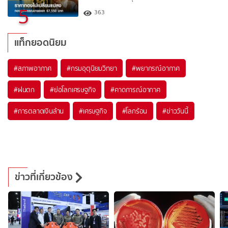
5
363
แท็กยอดนิยม
#
สภาพอากาศ
#
กรมอุตุนิยมวิทยา
#
พยากรณ์อากาศ
#
ฝนตก
#
ย่อโลกเศรษฐกิจ
#
คาดการณ์อากาศ
#
การตลาดเงินล้าน
#
เศรษฐกิจ
#
โลกร้อน
#
ข่าววันนี้
ข่าวที่เกี่ยวข้อง