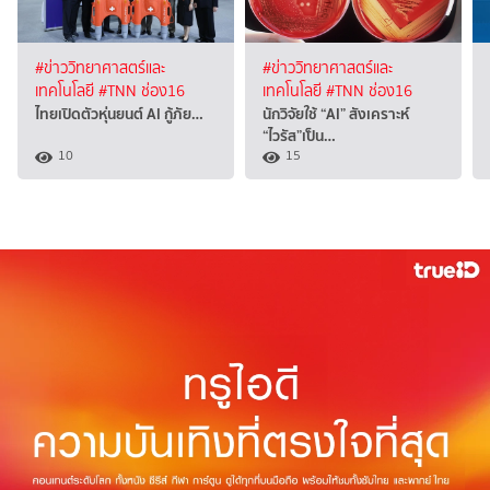
#ข่าววิทยาศาสตร์และ
#ข่าววิทยาศาสตร์และ
เทคโนโลยี
#TNN ช่อง16
เทคโนโลยี
#TNN ช่อง16
ไทยเปิดตัวหุ่นยนต์ AI กู้ภัย…
นักวิจัยใช้ “AI” สังเคราะห์
“ไวรัส”เป็น…
10
15