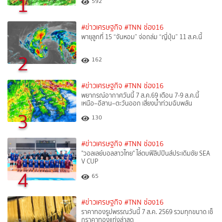
1
592
#ข่าวเศรษฐกิจ
#TNN ช่อง16
พายุลูกที่ 15 “จันหอม” จ่อถล่ม “ญี่ปุ่น” 11 ส.ค.นี้
2
162
#ข่าวเศรษฐกิจ
#TNN ช่อง16
พยากรณ์อากาศวันนี้ 7 ส.ค.69 เตือน 7-9 ส.ค.นี้
เหนือ–อีสาน–ตะวันออก เสี่ยงน้ำท่วมฉับพลัน
3
130
#ข่าวเศรษฐกิจ
#TNN ช่อง16
"วอลเลย์บอลสาวไทย" ไล่ตบฟิลิปปินส์ประเดิมชัย SEA
V CUP
4
65
#ข่าวเศรษฐกิจ
#TNN ช่อง16
ราคาทองรูปพรรณวันนี้ 7 ส.ค. 2569 รวมทุกขนาด เช็
กราคาทองแท่งล่าสุด