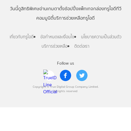
วันนี้
ดู
สิทธิพิเศษ
อ่าน
เกม
ตาตั้ง
ช้อปปิ้ง
แพ็กเกจ
กล่องทรูไอดีทีวี
คอมมูนิตี้
บริการช่วยเหลือทรูไอดี
เกี่ยวกับทรูไอดี
ข้อกำหนดและเงื่อนไข
นโยบายความเป็นส่วนตัว
บริการช่วยเหลือ
ติดต่อเรา
Follow us
Copyright © True Digital Group Company Limited.
All rights reserved