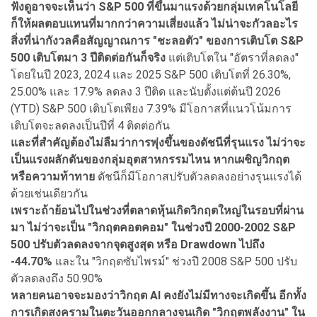
ฟังดูอาจจะเห็นว่า S&P 500 ที่ขึ้นมาแรงด้วยกลุ่มเทคโนโลยี
ก็ให้ผลตอบแทนที่มากกว่าความเสี่ยงแล้ว ไม่น่าจะกัวลอะไร
สิ่งที่น่ากังวลคือสัญญาณการ "ชะลอตัว" ของการเติบโต S&P
500 เติบโตมา 3 ปีติดต่อกันก็จริง
แต่เติบโตใน "อัตราที่ลดลง"
โดยในปี 2023, 2024 และ 2025 S&P 500 เติบโตที่ 26.30%,
25.00% และ 17.9% ลดลง 3 ปีติด และนับตั้งแต่ต้นปี 2026
(YTD) S&P 500 เติบโตเพียง 7.39% มีโอกาสที่แนวโน้มการ
เติบโตจะลดลงเป็นปีที่ 4 ติดต่อกัน
และที่สำคัญต้องไม่ลืมว่าการพุ่งขึ้นของดัชนีที่รุนแรง ไม่ว่าจะ
เป็นแรงผลักดันของกลุ่มอุตสาหกรรมไหน หากเผชิญวิกฤต
หรือความท้าทาย
ดัชนีก็มีโอกาสปรับตัวลดลงอย่างรุนแรงได้
ด้วยเช่นเดียวกัน
เพราะถ้าย้อนไปในช่วงที่ตลาดหุ้นเกิดวิกฤตใหญ่ในรอบที่ผ่าน
มา ไม่ว่าจะเป็น "วิกฤตคอตคอม" ในช่วงปี 2000-2002 S&P
500 ปรับตัวลดลงจากจุดสูงสุด
หรือ Drawdown ไปถึง
-44.70%
และใน "วิกฤตซับไพรม์" ช่วงปี 2008 S&P 500 ปรับ
ตัวลดลงถึง 50.90%
หลายคนอาจจะมองว่าวิกฤต AI คงยังไม่มีทางจะเกิดขึ้น อีกทั้ง
การเกิดสงครามในตะวันออกกลางจนเกิด "วิกฤตพลังงาน" ใน