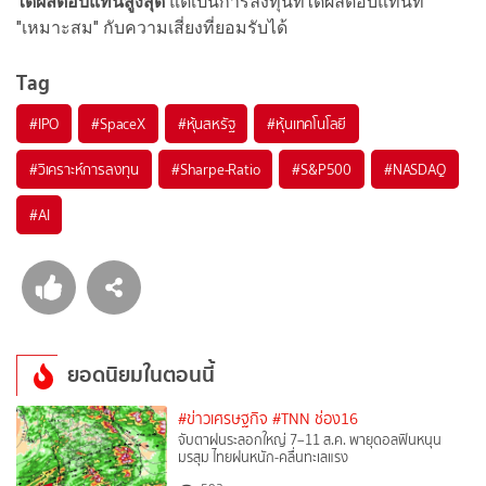
ได้ผลตอบแทนสูงสุด
แต่เป็นการลงทุนที่ได้ผลตอบแทนที่
"เหมาะสม" กับความเสี่ยงที่ยอมรับได้
Tag
#
IPO
#
SpaceX
#
หุ้นสหรัฐ
#
หุ้นเทคโนโลยี
#
วิเคราะห์การลงทุน
#
Sharpe-Ratio
#
S&P500
#
NASDAQ
#
AI
ยอดนิยมในตอนนี้
#ข่าวเศรษฐกิจ
#TNN ช่อง16
จับตาฝนระลอกใหญ่ 7–11 ส.ค. พายุดอลฟินหนุน
มรสุม ไทยฝนหนัก-คลื่นทะเลแรง