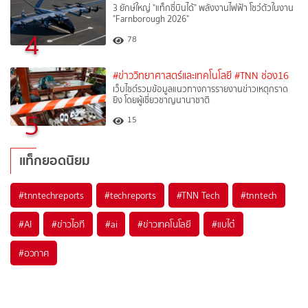
3 ยักษ์ใหญ่ "แท็กซี่บินได้" พลังงานไฟฟ้า โชว์ตัวในงาน
"Farnborough 2026"
4
78
#ข่าววิทยาศาสตร์และเทคโนโลยี
#TNN ช่อง16
เว็บไซต์รวมข้อมูลแนวทางการรายงานข่าวเหตุกราด
ยิง โดยผู้เชี่ยวชาญนานาชาติ
5
15
แท็กยอดนิยม
#
tnntechreports
#
techreports
#
TNN Tech
#
tnntech
#
AI
#
ข่าวไอที
#
ai
#
ข่าวเทคโนโลยี
#
แบไต๋
#
อวกาศ