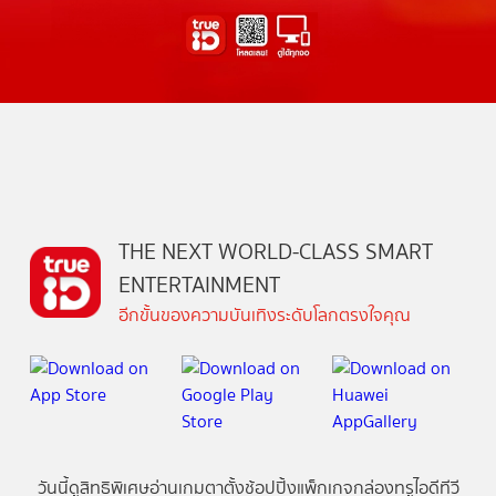
THE NEXT WORLD-CLASS SMART
ENTERTAINMENT
อีกขั้นของความบันเทิงระดับโลกตรงใจคุณ
วันนี้
ดู
สิทธิพิเศษ
อ่าน
เกม
ตาตั้ง
ช้อปปิ้ง
แพ็กเกจ
กล่องทรูไอดีทีวี