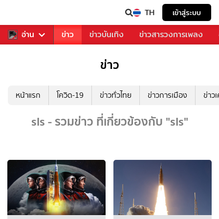
TH
เข้าสู่ระบบ
ับคุณ
อ่าน
กีฬา
ข่าว
ข่าวบันเทิง
ข่าวสารวงการเพลง
ข่าว
หน้าแรก
โควิด-19
ข่าวทั่วไทย
ข่าวการเมือง
ข่าว
sls - รวมข่าว ที่เกี่ยวข้องกับ "sls"