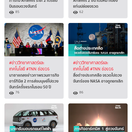
ภารกิจ Artemis ระยะ 2 เตรียม
Artemis 2 ขนาดมหึมาไปยัง
บินรอบดวงจันทร์
แท่นปล่อยจรวด
85
62
#ข่าววิทยาศาสตร์และ
#ข่าววิทยาศาสตร์และ
เทคโนโลยี
#TNN ช่อง16
เทคโนโลยี
#TNN ช่อง16
นาซาแถลงข่าวภาพรวมภารกิจ
สื่อต่างประเทศลือ จรวดไปดวง
อาร์ทิมิส 2 การส่งมนุษย์ไปดวง
จันทร์ของ NASA อาจถูกยกเลิก
จันทร์ครั้งแรกในรอบ 50 ปี
76
86