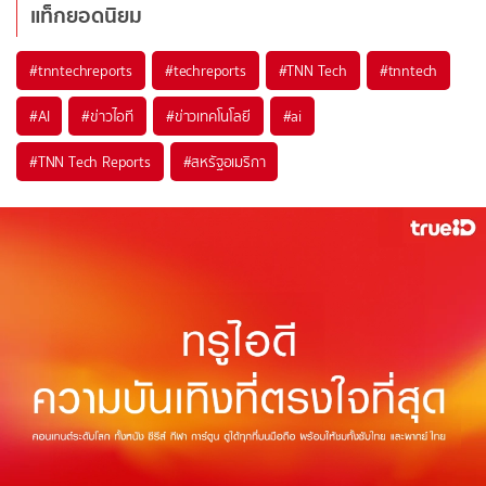
แท็กยอดนิยม
#
tnntechreports
#
techreports
#
TNN Tech
#
tnntech
#
AI
#
ข่าวไอที
#
ข่าวเทคโนโลยี
#
ai
#
TNN Tech Reports
#
สหรัฐอเมริกา