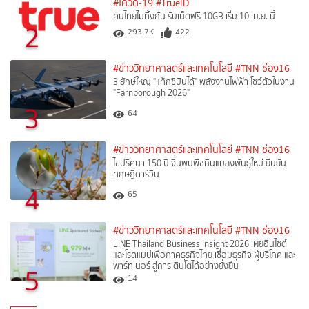
#โควิด-19
#TrueID
คนไทยไม่ทิ้งกัน รับเน็ตฟรี 10GB เริ่ม 10 เม.ย. นี้
2
293.7K
422
#ข่าววิทยาศาสตร์และเทคโนโลยี
#TNN ช่อง16
3 ยักษ์ใหญ่ "แท็กซี่บินได้" พลังงานไฟฟ้า โชว์ตัวในงาน
"Farnborough 2026"
3
64
#ข่าววิทยาศาสตร์และเทคโนโลยี
#TNN ช่อง16
ไขปริศนา 150 ปี จีนพบพืชกินแมลงพันธุ์ใหม่ ยืนยัน
ทฤษฎีดาร์วิน
4
65
#ข่าววิทยาศาสตร์และเทคโนโลยี
#TNN ช่อง16
LINE Thailand Business Insight 2026 เผยอินไซต์
และโรดแมปเพื่อภาคธุรกิจไทย เชื่อมธุรกิจ ผู้บริโภค และ
พาร์ทเนอร์ สู่การเติบโตได้อย่างยั่งยืน
5
14