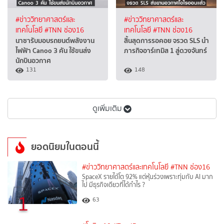
#ข่าววิทยาศาสตร์และ
#ข่าววิทยาศาสตร์และ
เทคโนโลยี
#TNN ช่อง16
เทคโนโลยี
#TNN ช่อง16
นาซารับมอบรถยนต์พลังงาน
สิ้นสุดการรอคอย จรวด SLS นำ
ไฟฟ้า Canoo 3 คัน ใช้ขนส่ง
ภารกิจอาร์เทมิส 1 สู่ดวงจันทร์
นักบินอวกาศ
131
148
ดูเพิ่มเติม
ยอดนิยมในตอนนี้
#ข่าววิทยาศาสตร์และเทคโนโลยี
#TNN ช่อง16
SpaceX รายได้โต 92% แต่หุ้นร่วงเพราะทุ่มกับ AI มาก
ไป มีธุรกิจเดียวที่ได้กำไร ?
1
63