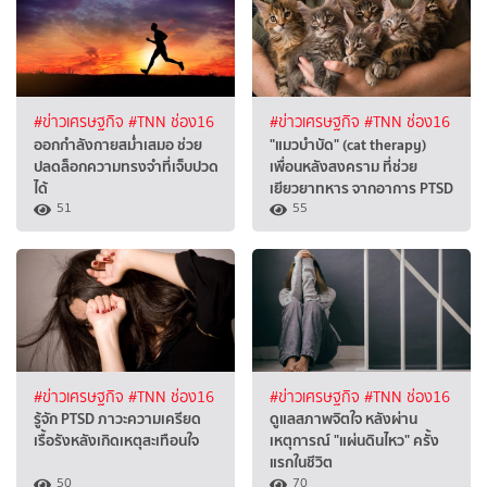
#ข่าวเศรษฐกิจ
#TNN ช่อง16
#ข่าวเศรษฐกิจ
#TNN ช่อง16
ออกกำลังกายสม่ำเสมอ ช่วย
"แมวบำบัด" (cat therapy)
ปลดล็อกความทรงจำที่เจ็บปวด
เพื่อนหลังสงคราม ที่ช่วย
ได้
เยียวยาทหาร จากอาการ PTSD
51
55
#ข่าวเศรษฐกิจ
#TNN ช่อง16
#ข่าวเศรษฐกิจ
#TNN ช่อง16
รู้จัก PTSD ภาวะความเครียด
ดูแลสภาพจิตใจ หลังผ่าน
เรื้อรังหลังเกิดเหตุสะเทือนใจ
เหตุการณ์ "แผ่นดินไหว" ครั้ง
แรกในชีวิต
50
70