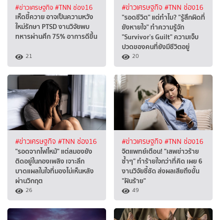
#ข่าวเศรษฐกิจ
#TNN ช่อง16
#ข่าวเศรษฐกิจ
#TNN ช่อง16
เห็ดขี้ควาย อาจเป็นความหวัง
"รอดชีวิต" แต่ทำไม? "รู้สึกผิดที่
ใหม่รักษา PTSD งานวิจัยพบ
ยังหายใจ" ทำความรู้จัก
ทหารผ่านศึก 75% อาการดีขึ้น
"Survivor’s Guilt" ความเจ็บ
ปวดของคนที่ยังมีชีวิตอยู่
21
20
#ข่าวเศรษฐกิจ
#TNN ช่อง16
#ข่าวเศรษฐกิจ
#TNN ช่อง16
"รอดจากไฟไหม้" แต่สมองยัง
จิตแพทย์เตือน! "เสพข่าวร้าย
ติดอยู่ในกองเพลิง เจาะลึก
ซ้ำๆ" ทำร้ายใจกว่าที่คิด เผย 6
บาดแผลในใจที่มองไม่เห็นหลัง
งานวิจัยชี้ชัด ส่งผลเสียถึงขั้น
ผ่านวิกฤต
"ฝันร้าย"
26
49