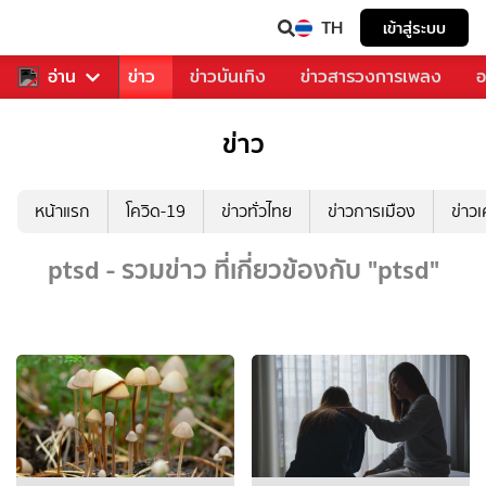
TH
เข้าสู่ระบบ
บคุณ
อ่าน
กีฬา
ข่าว
ข่าวบันเทิง
ข่าวสารวงการเพลง
อ
ข่าว
หน้าแรก
โควิด-19
ข่าวทั่วไทย
ข่าวการเมือง
ข่าว
ptsd - รวมข่าว ที่เกี่ยวข้องกับ "ptsd"