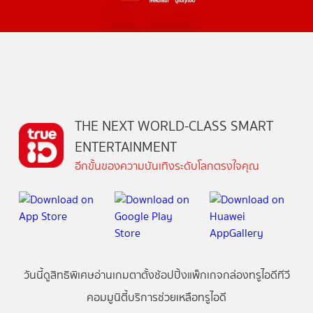
THE NEXT WORLD-CLASS SMART
ENTERTAINMENT
อีกขั้นของความบันเทิงระดับโลกตรงใจคุณ
วันนี้
ดู
สิทธิพิเศษ
อ่าน
เกม
ตาตั้ง
ช้อปปิ้ง
แพ็กเกจ
กล่องทรูไอดีทีวี
คอมมูนิตี้
บริการช่วยเหลือทรูไอดี