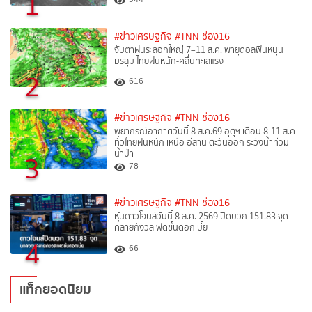
1
#ข่าวเศรษฐกิจ
#TNN ช่อง16
จับตาฝนระลอกใหญ่ 7–11 ส.ค. พายุดอลฟินหนุน
มรสุม ไทยฝนหนัก-คลื่นทะเลแรง
2
616
#ข่าวเศรษฐกิจ
#TNN ช่อง16
พยากรณ์อากาศวันนี้ 8 ส.ค.69 อุตุฯ เตือน 8-11 ส.ค
ทั่วไทยฝนหนัก เหนือ อีสาน ตะวันออก ระวังน้ำท่วม-
น้ำป่า
3
78
#ข่าวเศรษฐกิจ
#TNN ช่อง16
หุ้นดาวโจนส์วันนี้ 8 ส.ค. 2569 ปิดบวก 151.83 จุด
คลายกังวลเฟดขึ้นดอกเบี้ย
4
66
แท็กยอดนิยม