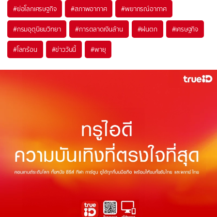
#
ย่อโลกเศรษฐกิจ
#
สภาพอากาศ
#
พยากรณ์อากาศ
#
กรมอุตุนิยมวิทยา
#
การตลาดเงินล้าน
#
ฝนตก
#
เศรษฐกิจ
#
โลกร้อน
#
ข่าววันนี้
#
พายุ