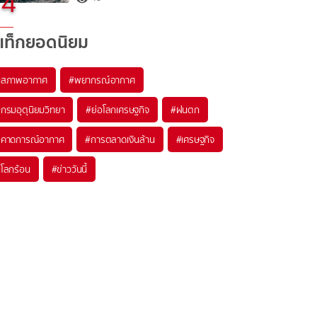
4
แท็กยอดนิยม
#
สภาพอากาศ
#
พยากรณ์อากาศ
#
กรมอุตุนิยมวิทยา
#
ย่อโลกเศรษฐกิจ
#
ฝนตก
#
คาดการณ์อากาศ
#
การตลาดเงินล้าน
#
เศรษฐกิจ
#
โลกร้อน
#
ข่าววันนี้