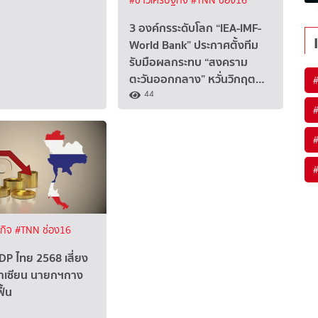
#ข่าวเศรษฐกิจ
#TNN ช่อง16
3 องค์กรระดับโลก “IEA-IMF-
World Bank” ประกาศตั้งทีม
รับมือผลกระทบ “สงคราม
ตะวันออกกลาง” หวั่นวิกฤต…
44
ฐกิจ
#TNN ช่อง16
DP ไทย 2568 เสี่ยง
อาเซียน นายกฯกาง
ื้น