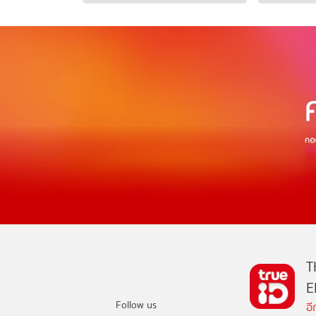
T
E
Follow us
อ