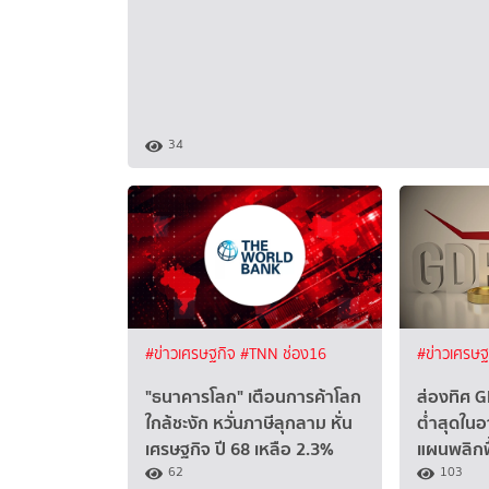
34
#ข่าวเศรษฐกิจ
#TNN ช่อง16
#ข่าวเศรษ
"ธนาคารโลก" เตือนการค้าโลก
ส่องทิศ G
ใกล้ชะงัก หวั่นภาษีลุกลาม หั่น
ต่ำสุดใน
เศรษฐกิจ ปี 68 เหลือ 2.3%
แผนพลิกฟ
62
103