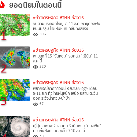
ยอดนิยมในตอนนี้
#ข่าวเศรษฐกิจ
#TNN ช่อง16
จับตาฝนระลอกใหญ่ 7–11 ส.ค. พายุดอลฟิน
หนุนมรสุม ไทยฝนหนัก-คลื่นทะเลแรง
1
606
#ข่าวเศรษฐกิจ
#TNN ช่อง16
พายุลูกที่ 15 “จันหอม” จ่อถล่ม “ญี่ปุ่น” 11
ส.ค.นี้
2
220
#ข่าวเศรษฐกิจ
#TNN ช่อง16
พยากรณ์อากาศวันนี้ 8 ส.ค.69 อุตุฯ เตือน
8-11 ส.ค ทั่วไทยฝนหนัก เหนือ อีสาน ตะวัน
3
ออก ระวังน้ำท่วม-น้ำป่า
67
#ข่าวเศรษฐกิจ
#TNN ช่อง16
ญี่ปุ่น อพยพ 2 แสนคน รับมือพายุ “ดอลฟิน”
คาดขึ้นฝั่งที่จีนตอนใต้ 9-10 ส.ค.นี้
48