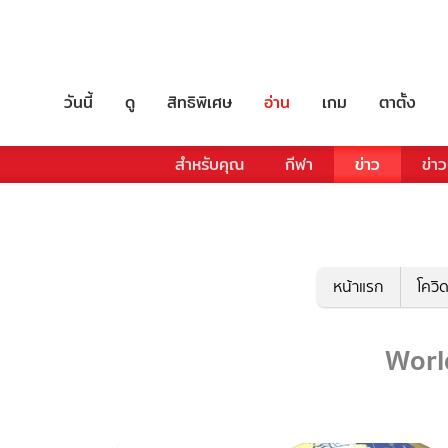
วันนี้
ดู
สิทธิพิเศษ
อ่าน
เกม
ตาตั้ง
สำหรับคุณ
กีฬา
ข่าว
ข่าว
หน้าแรก
โควิ
World