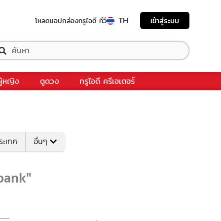
TH
เข้าสู่ระบบ
โหลดแอป
กล่องทรูไอดี ทีวี
ผู้หญิง
ดูดวง
ทรูไอดี ครีเอเตอร์
ระเทศ
อื่นๆ
dbank"