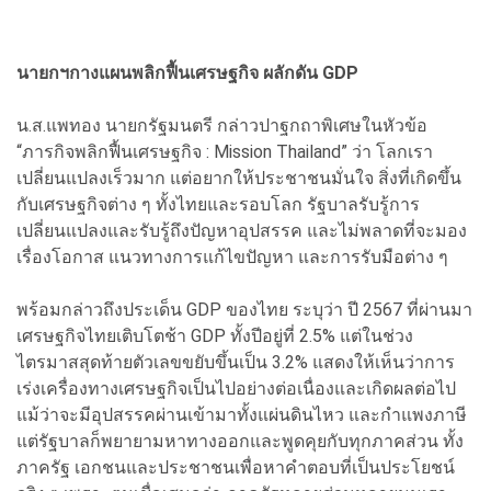
นายกฯกางแผนพลิกฟื้นเศรษฐกิจ ผลักดัน GDP
น.ส.แพทอง นายกรัฐมนตรี กล่าวปาฐกถาพิเศษในหัวข้อ
“ภารกิจพลิกฟื้นเศรษฐกิจ : Mission Thailand” ว่า โลกเรา
เปลี่ยนแปลงเร็วมาก แต่อยากให้ประชาชนมั่นใจ สิ่งที่เกิดขึ้น
กับเศรษฐกิจต่าง ๆ ทั้งไทยและรอบโลก รัฐบาลรับรู้การ
เปลี่ยนแปลงและรับรู้ถึงปัญหาอุปสรรค และไม่พลาดที่จะมอง
เรื่องโอกาส แนวทางการแก้ไขปัญหา และการรับมือต่าง ๆ
พร้อมกล่าวถึงประเด็น GDP ของไทย ระบุว่า ปี 2567 ที่ผ่านมา
เศรษฐกิจไทยเติบโตช้า GDP ทั้งปีอยู่ที่ 2.5% แต่ในช่วง
ไตรมาสสุดท้ายตัวเลขขยับขึ้นเป็น 3.2% แสดงให้เห็นว่าการ
เร่งเครื่องทางเศรษฐกิจเป็นไปอย่างต่อเนื่องและเกิดผลต่อไป
แม้ว่าจะมีอุปสรรคผ่านเข้ามาทั้งแผ่นดินไหว และกำแพงภาษี
แต่รัฐบาลก็พยายามหาทางออกและพูดคุยกับทุกภาคส่วน ทั้ง
ภาครัฐ เอกชนและประชาชนเพื่อหาคำตอบที่เป็นประโยชน์