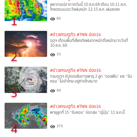
พยากรณ์อากาศวันนี้ 10 ส.ค.69 เตือน 10-11 ส.ค.
ไทยตอนบนระวังฝนหนัก 12-15 ส.ค. ฝนลดลง
1
85
#ข่าวเศรษฐกิจ
#TNN ช่อง16
อุตุฯ เตือนพื้นที่เสี่ยงภัยฝนตกหนักถึงหนักมากวันที่
10 ส.ค. 69
2
33
#ข่าวเศรษฐกิจ
#TNN ช่อง16
กรมอุตุฯ อัปเดตเส้นทางพายุ 2 ลูก “ดอลฟิน” และ “จัน
หอม” ไม่เข้าไทย-อยู่ห่างไกลมาก
3
40
#ข่าวเศรษฐกิจ
#TNN ช่อง16
พายุลูกที่ 15 “จันหอม” จ่อถล่ม “ญี่ปุ่น” 11 ส.ค.นี้
4
375