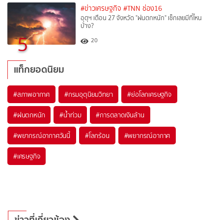
#ข่าวเศรษฐกิจ
#TNN ช่อง16
อุตุฯ เตือน 27 จังหวัด "ฝนตกหนัก" เช็กเลยมีที่ไหน
บ้าง?
5
20
แท็กยอดนิยม
#
สภาพอากาศ
#
กรมอุตุนิยมวิทยา
#
ย่อโลกเศรษฐกิจ
#
ฝนตกหนัก
#
น้ำท่วม
#
การตลาดเงินล้าน
#
พยากรณ์อากาศวันนี้
#
โลกร้อน
#
พยากรณ์อากาศ
#
เศรษฐกิจ
ข่าวที่เกี่ยวข้อง