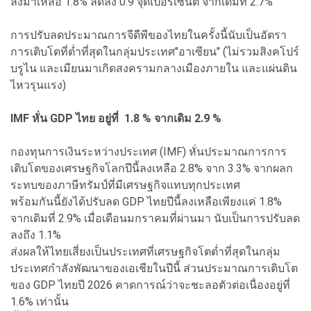
ลงมาเหลือ 1.8% ลดลง 0.9 จุดเปอร์เซ็นต์ จากเดิมที่ 2.7%
การปรับลดประมาณการจีดีพีของไทยในครั้งนี้นับเป็นอัตรา
การเติบโตที่ต่ำที่สุดในกลุ่มประเทศ"อาเซียน" (ไม่รวมสิงคโปร์
บรูไน และเมียนมาเกิดสงครามกลางเมืองภายใน และแผ่นดิน
ไหวรุนแรง)
IMF หั่น GDP ไทย อยู่ที่ 1.8 % จากเดิม 2.9 %
กองทุนการเงินระหว่างประเทศ (IMF) หั่นประมาณการการ
เติบโตของเศรษฐกิจโลกปีนี้ลงเหลือ 2.8% จาก 3.3% จากผลก
ระทบของภาษีทรัมป์ที่มีเศรษฐกิจแทบทุกประเทศ
พร้อมกันนี้ยังได้ปรับลด GDP ไทยปีนี้ลงเหลือเพียงแค่ 1.8%
จากเดิมที่ 2.9% เมื่อเดือนมกราคมที่ผ่านมา นับเป็นการปรับลด
ลงถึง 1.1%
ส่งผลให้ไทยเสี่ยงเป็นประเทศที่เศรษฐกิจโตต่ำที่สุดในกลุ่ม
ประเทศกำลังพัฒนาของเอเชียในปีนี้ ส่วนประมาณการเติบโต
ของ GDP ไทยปี 2026 คาดการณ์ว่าจะชะลอตัวต่อเนื่องอยู่ที่
1.6% เท่านั้น