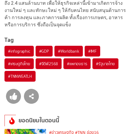
ถึง 2.4 แสนล้านบาท เพื่อให้ธุรกิจเหล่านี้เข้ามาเกิดการจ้าง
งานใหม่ ๆ และทักษะใหม่ ๆ ให้กับคนไทย สนับสนุนด้านการ
ค้า การลงทุน และภาคการผลิต ทั้งเรื่องการเกษตร, อาหาร
หรือการบริการ ซึ่งถือเป็นจุดแข็ง
Tag
#
infographic
#
GDP
#
Worldbank
#
IMF
#
เศรษฐกิจไทย
#
จีดีพี2568
#
แพทองธาร
#
รัฐบาลไทย
#
TNNWEATLH
ยอดนิยมในตอนนี้
#ข่าวเศรษฐกิจ
#TNN ช่อง16