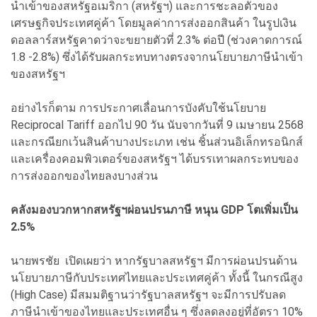
นำเข้าของสหรัฐอเมริกา (สหรัฐฯ) และการชะลอตัวของ
เศรษฐกิจประเทศคู่ค้า โดยมูลค่าการส่งออกสินค้า ในรูปเงิน
ดอลลาร์สหรัฐคาดว่าจะขยายตัวที่ 2.3% ต่อปี (ช่วงคาดการณ์
1.8 -2.8%) ซึ่งได้รับผลกระทบทางตรงจากนโยบายภาษีนำเข้า
ของสหรัฐฯ
อย่างไรก็ตาม การประกาศเลื่อนการบังคับใช้นโยบาย
Reciprocal Tariff ออกไป 90 วัน นับจากวันที่ 9 เมษายน 2568
และกรณียกเว้นสินค้าบางประเภท เช่น ชิ้นส่วนอิเล็กทรอนิกส์
และเครื่องคอมพิวเตอร์ของสหรัฐฯ ได้บรรเทาผลกระทบของ
การส่งออกของไทยลงบางส่วน
คลังมองบวกหากสหรัฐฯผ่อนปรนภาษี หนุน GDP โตเพิ่มเป็น
2.5%
นายพรชัย เปิดเผยว่า หากรัฐบาลสหรัฐฯ มีการผ่อนปรนด้าน
นโยบายภาษีกับประเทศไทยและประเทศคู่ค้า ทั้งนี้ ในกรณีสูง
(High Case) มีสมมติฐานว่ารัฐบาลสหรัฐฯ จะมีการปรับลด
ภาษีนำเข้าของไทยและประเทศอื่น ๆ ซึ่งลดลงอยู่ที่อัตรา 10%