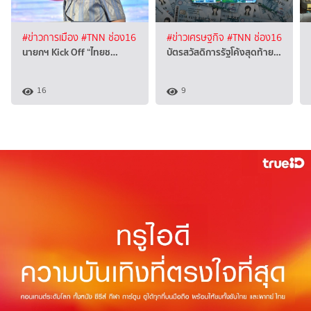
#ข่าวการเมือง
#TNN ช่อง16
#ข่าวเศรษฐกิจ
#TNN ช่อง16
นายกฯ Kick Off “ไทยช…
บัตรสวัสดิการรัฐโค้งสุดท้าย…
16
9