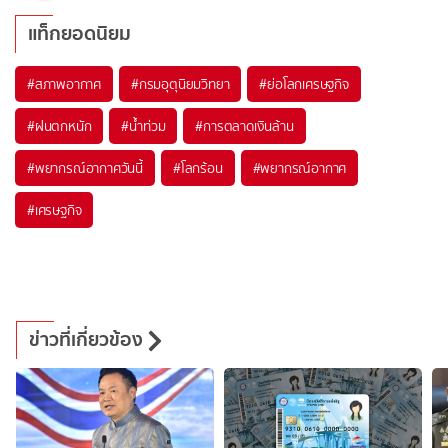
แท็กยอดนิยม
#
สภาพอากาศ
#
กรมอุตุนิยมวิทยา
#
ย่อโลกเศรษฐกิจ
#
ฝนตกหนัก
#
น้ำท่วม
#
การตลาดเงินล้าน
#
พยากรณ์อากาศวันนี้
#
โลกร้อน
#
พยากรณ์อากาศ
#
เศรษฐกิจ
ข่าวที่เกี่ยวข้อง