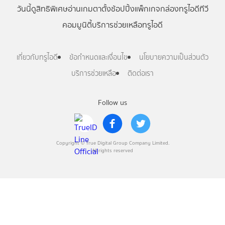
วันนี้
ดู
สิทธิพิเศษ
อ่าน
เกม
ตาตั้ง
ช้อปปิ้ง
แพ็กเกจ
กล่องทรูไอดีทีวี
คอมมูนิตี้
บริการช่วยเหลือทรูไอดี
เกี่ยวกับทรูไอดี
ข้อกำหนดและเงื่อนไข
นโยบายความเป็นส่วนตัว
บริการช่วยเหลือ
ติดต่อเรา
Follow us
Copyright © True Digital Group Company Limited.
All rights reserved