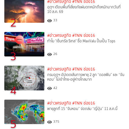
#ข่าวเศรษฐกิจ
#TNN ช่อง16
อุตุฯ เตือนพื้นที่เสี่ยงภัยฝนตกหนักถึงหนักมากวันที่
10 ส.ค. 69
2
33
#ข่าวเศรษฐกิจ
#TNN ช่อง16
ทำไม "เซ็นทรัล รีเทล" ซื้อ MaxValu ปั้นเป็น Tops
3
26
#ข่าวเศรษฐกิจ
#TNN ช่อง16
กรมอุตุฯ อัปเดตเส้นทางพายุ 2 ลูก “ดอลฟิน” และ “จัน
หอม” ไม่เข้าไทย-อยู่ห่างไกลมาก
4
42
#ข่าวเศรษฐกิจ
#TNN ช่อง16
พายุลูกที่ 15 “จันหอม” จ่อถล่ม “ญี่ปุ่น” 11 ส.ค.นี้
5
375