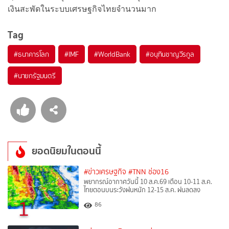
เงินสะพัดในระบบเศรษฐกิจไทยจำนวนมาก
Tag
#
ธนาคารโลก
#
IMF
#
WorldBank
#
อนุทินชาญวีรกูล
#
นายกรัฐมนตรี
ยอดนิยมในตอนนี้
#ข่าวเศรษฐกิจ
#TNN ช่อง16
พยากรณ์อากาศวันนี้ 10 ส.ค.69 เตือน 10-11 ส.ค.
ไทยตอนบนระวังฝนหนัก 12-15 ส.ค. ฝนลดลง
1
86