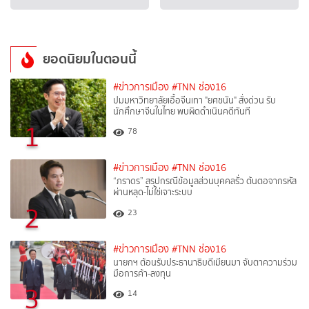
ยอดนิยมในตอนนี้
#ข่าวการเมือง
#TNN ช่อง16
ปมมหาวิทยาลัยเอื้อจีนเทา "ยศชนัน" สั่งด่วน รับ
นักศึกษาจีนในไทย พบผิดดำเนินคดีทันที
1
78
#ข่าวการเมือง
#TNN ช่อง16
“ภราดร” สรุปกรณีข้อมูลส่วนบุคคลรั่ว ต้นตอจากรหัส
ผ่านหลุด-ไม่ใช่เจาะระบบ
2
23
#ข่าวการเมือง
#TNN ช่อง16
นายกฯ ต้อนรับประธานาธิบดีเมียนมา จับตาความร่วม
มือการค้า-ลงทุน
3
14