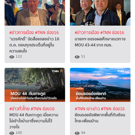
#ข่าวการเมือง
#TNN ช่อง16
#ข่าวการเมือง
#TNN ช่อง16
“บวรศักดิ์” นัดสื่อแถลงข่าว 16
นายกฯ ขอรอผลศึกษาแนวทาง
ต.ค. ตอบทุกประเด็นที่อยู่ใน
MOU 43-44 จาก กมธ.
ความสนใจ
122
51
#ข่าวทั่วไทย
#TNN ช่อง16
#TNN เจาะข่าว
#TNN ช่อง16
MOU 44 กับเกาะกูด เมื่อความ
ย้อนรอยข้อพิพาทพื้นที่ทับซ้อน
ไม่เข้าใจนำมาซึ่งความไม่ไว้
ไทย-เพื่อนบ้าน
วางใจ
100
94