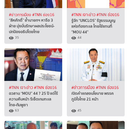
#ข่าวการเมือง
#TNN ช่อง16
#TNN เจาะข่าว
#TNN ช่อง16
“สีหศักดิ์” ย้ำนายกฯ หารือ 3
รู้จัก “UNCLOS” รัฐธรรมนูญ
ฝ่าย มุ่งมั่นรักษาผลประโยชน์-
แห่งท้องทะเล ไทยใช้แทนที่
ปกป้องอธิปไตยไทย
"MOU 44"
35
44
#TNN เจาะข่าว
#TNN ช่อง16
#ข่าวการเมือง
#TNN ช่อง16
อวสาน “MOU” 44 ? 25 ปี แต่ไร้
เปิดคำแถลงนโยบาย พรรค
ความคืบหน้า รีเซ็ตเกมทะเล
ภูมิใจไทย 21 หน้า
ไทย-กัมพูชา
63
45