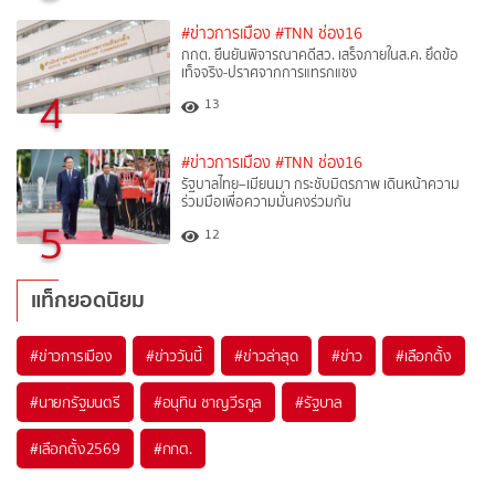
#ข่าวการเมือง
#TNN ช่อง16
กกต. ยืนยันพิจารณาคดีสว. เสร็จภายในส.ค. ยึดข้อ
เท็จจริง-ปราศจากการแทรกแซง
4
13
#ข่าวการเมือง
#TNN ช่อง16
รัฐบาลไทย–เมียนมา กระชับมิตรภาพ เดินหน้าความ
ร่วมมือเพื่อความมั่นคงร่วมกัน
5
12
แท็กยอดนิยม
#
ข่าวการเมือง
#
ข่าววันนี้
#
ข่าวล่าสุด
#
ข่าว
#
เลือกตั้ง
#
นายกรัฐมนตรี
#
อนุทิน ชาญวีรกูล
#
รัฐบาล
#
เลือกตั้ง2569
#
กกต.