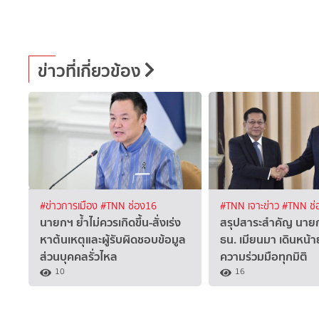
ข่าวที่เกี่ยวข้อง
#ข่าวการเมือง
#TNN ช่อง16
#TNN เจาะข่าว
#TNN ช่
นายกฯ ย้ำไม่ควรเกิดขึ้น-สั่งเร่ง
สรุปสาระสำคัญ นาย
หาต้นเหตุและผู้รับผิดชอบข้อมูล
ธน. เมียนมา เดินหน้
ส่วนบุคคลรั่วไหล
ความร่วมมือทุกมิติ
10
16