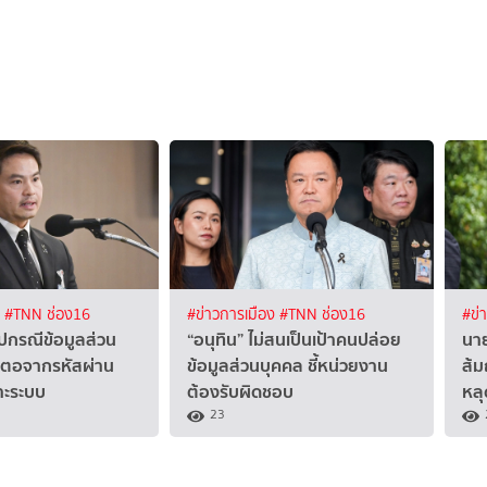
ง
#TNN ช่อง16
#ข่าวการเมือง
#TNN ช่อง16
#ข่
ปกรณีข้อมูลส่วน
“อนุทิน” ไม่สนเป็นเป้าคนปล่อย
นาย
้นตอจากรหัสผ่าน
ข้อมูลส่วนบุคคล ชี้หน่วยงาน
ส้ม
จาะระบบ
ต้องรับผิดชอบ
หลุ
23