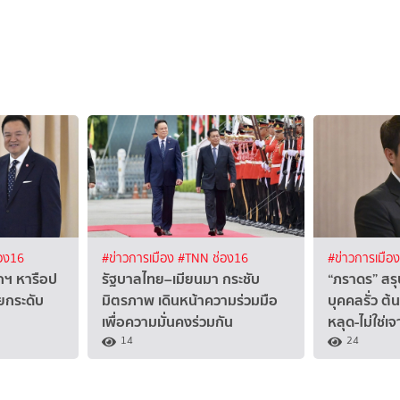
อง16
#ข่าวการเมือง
#TNN ช่อง16
#ข่าวการเมือ
กฯ หารือป
รัฐบาลไทย–เมียนมา กระชับ
“ภราดร” สรุ
ายกระดับ
มิตรภาพ เดินหน้าความร่วมมือ
บุคคลรั่ว ต
เพื่อความมั่นคงร่วมกัน
หลุด-ไม่ใช่เ
14
24