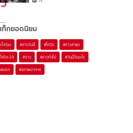
5
18
แท็กยอดนิยม
#
น้ำท่วม
#
ข่าววันนี้
#
โควิด
#
ข่าวล่าสุด
#
โควิด-19
#
ข่าว
#
ข่าวทั่วไป
#
วันนี้วันอะไร
#
ฝนตก
#
สภาพอากาศ