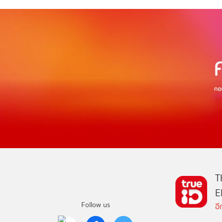
T
E
Follow us
อ