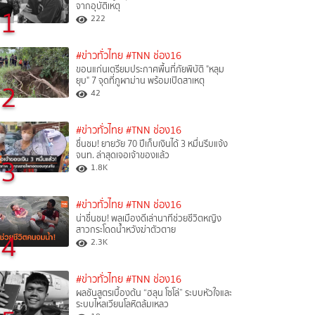
จากอุบัติเหตุ
1
222
#ข่าวทั่วไทย
#TNN ช่อง16
ขอนแก่นเตรียมประกาศพื้นที่ภัยพิบัติ "หลุม
ยุบ" 7 จุดที่ภูผาม่าน พร้อมเปิดสาเหตุ
2
42
#ข่าวทั่วไทย
#TNN ช่อง16
ชื่นชม! ยายวัย 70 ปีเก็บเงินได้ 3 หมื่นรีบแจ้ง
จนท. ล่าสุดเจอเจ้าของแล้ว
3
1.8K
#ข่าวทั่วไทย
#TNN ช่อง16
น่าชื่นชม! พลเมืองดีเล่านาทีช่วยชีวิตหญิง
สาวกระโดดน้ำหวังฆ่าตัวตาย
4
2.3K
#ข่าวทั่วไทย
#TNN ช่อง16
ผลชันสูตรเบื้องต้น “ฮลุน โซโล่” ระบบหัวใจและ
ระบบไหลเวียนโลหิตล้มเหลว