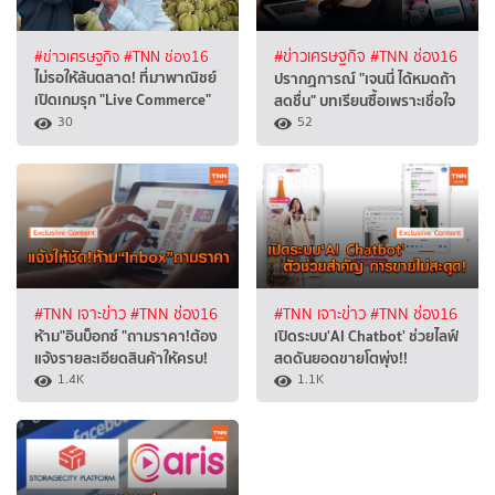
#ข่าวเศรษฐกิจ
#TNN ช่อง16
#ข่าวเศรษฐกิจ
#TNN ช่อง16
ไม่รอให้ล้นตลาด! ที่มาพาณิชย์
ปรากฏการณ์ "เจนนี่ ได้หมดถ้า
เปิดเกมรุก "Live Commerce"
สดชื่น" บทเรียนซื้อเพราะเชื่อใจ
30
52
#TNN เจาะข่าว
#TNN ช่อง16
#TNN เจาะข่าว
#TNN ช่อง16
ห้าม"อินบ็อกซ์ "ถามราคา!ต้อง
เปิดระบบ'AI Chatbot' ช่วยไลฟ์
แจ้งรายละเอียดสินค้าให้ครบ!
สดดันยอดขายโตพุ่ง!!
1.4K
1.1K