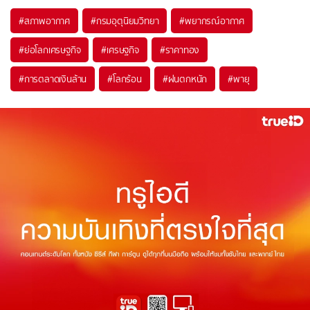
#
สภาพอากาศ
#
กรมอุตุนิยมวิทยา
#
พยากรณ์อากาศ
#
ย่อโลกเศรษฐกิจ
#
เศรษฐกิจ
#
ราคาทอง
#
การตลาดเงินล้าน
#
โลกร้อน
#
ฝนตกหนัก
#
พายุ