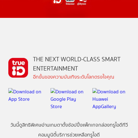
THE NEXT WORLD-CLASS SMART
ENTERTAINMENT
อีกขั้นของความบันเทิงระดับโลกตรงใจคุณ
วันนี้
ดู
สิทธิพิเศษ
อ่าน
เกม
ตาตั้ง
ช้อปปิ้ง
แพ็กเกจ
กล่องทรูไอดีทีวี
คอมมูนิตี้
บริการช่วยเหลือทรูไอดี