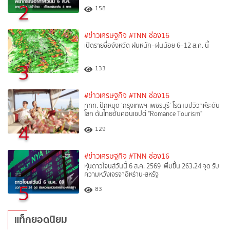
2
158
#ข่าวเศรษฐกิจ
#TNN ช่อง16
เปิดรายชื่อจังหวัด ฝนหนัก–ฝนน้อย 6–12 ส.ค. นี้
3
133
#ข่าวเศรษฐกิจ
#TNN ช่อง16
ททท. ปักหมุด ‘กรุงเทพฯ-เพชรบุรี’ โรดแมปวิวาห์ระดับ
โลก ดันไทยฮับคอนเซปต์ "Romance Tourism"
4
129
#ข่าวเศรษฐกิจ
#TNN ช่อง16
หุ้นดาวโจนส์วันนี้ 6 ส.ค. 2569 เพิ่มขึ้น 263.24 จุด รับ
ความหวังเจรจาอิหร่าน-สหรัฐ
5
83
แท็กยอดนิยม