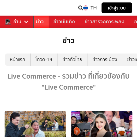
TH
เข้าสู่ระบบ
บคุณ
อ่าน
กีฬา
ข่าว
ข่าวบันเทิง
ข่าวสารวงการเพลง
อ
ข่าว
หน้าแรก
โควิด-19
ข่าวทั่วไทย
ข่าวการเมือง
ข่าว
Live Commerce - รวมข่าว ที่เกี่ยวข้องกับ
"Live Commerce"