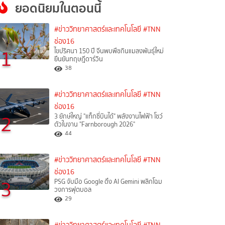
ยอดนิยมในตอนนี้
#ข่าววิทยาศาสตร์และเทคโนโลยี
#TNN
ช่อง16
1
ไขปริศนา 150 ปี จีนพบพืชกินแมลงพันธุ์ใหม่
ยืนยันทฤษฎีดาร์วิน
38
#ข่าววิทยาศาสตร์และเทคโนโลยี
#TNN
ช่อง16
2
3 ยักษ์ใหญ่ "แท็กซี่บินได้" พลังงานไฟฟ้า โชว์
ตัวในงาน "Farnborough 2026"
44
#ข่าววิทยาศาสตร์และเทคโนโลยี
#TNN
ช่อง16
3
PSG จับมือ Google ดึง AI Gemini พลิกโฉม
วงการฟุตบอล
29