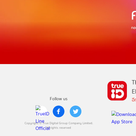
T
E
Follow us
อ
Copyright © True Digital Group Company Limited.
All rights reserved