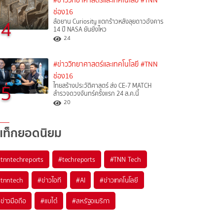
#ข่าววิทยาศาสตร์และเทคโนโลยี
#TNN
ช่อง16
4
ล้อยาน Curiosity แตกร้าวหลังลุยดาวอังคาร
14 ปี NASA ยันยังไหว
24
#ข่าววิทยาศาสตร์และเทคโนโลยี
#TNN
ช่อง16
5
ไทยสร้างประวัติศาสตร์ ส่ง CE-7 MATCH
สำรวจดวงจันทร์ครั้งแรก 24 ส.ค.นี้
20
แท็กยอดนิยม
#
tnntechreports
#
techreports
#
TNN Tech
#
tnntech
#
ข่าวไอที
#
AI
#
ข่าวเทคโนโลยี
#
ข่าวมือถือ
#
แบไต๋
#
สหรัฐอเมริกา