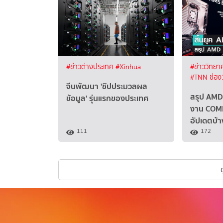
#ข่าวต่างประเทศ
#Xinhua
#ข่าววิทยา
#TNN ช่อง
จีนพัฒนา 'ชิปประมวลผล
สรุป AMD
ข้อมูล' รุ่นแรกของประเทศ
งาน COMP
อัปเดตบ้า
111
172