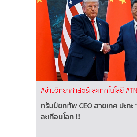
#ข่าววิทยาศาสตร์และเทคโนโลยี
#TN
ทรัมป์ยกทัพ CEO สายเทค ปะทะ “สี
สะเทือนโลก !!