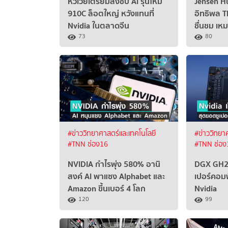
หัวเว่ยเตรียมส่งชิป AI รุ่นใหม่
Jensen Hu
910C ล็อตใหญ่ หวังแทนที่
อิทธิพล TI
Nvidia ในตลาดจีน
ชื่นชม เห
73
80
#ข่าววิทยาศาสตร์และเทคโนโลยี
#ข่าววิทยา
#TNN ช่อง16
#TNN ช่อง
NVIDIA กำไรพุ่ง 580% อานิ
DGX GH2
สงค์ AI พาแซง Alphabet และ
เปอร์คอมพ
Amazon ขึ้นเบอร์ 4 โลก
Nvidia
120
99