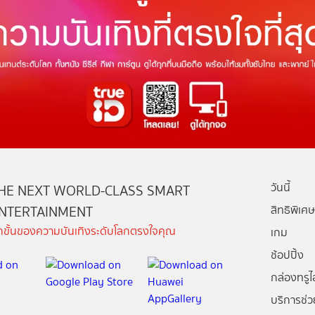
วันนี้
HE NEXT WORLD-CLASS SMART
NTERTAINMENT
สิทธิพิเศษ
ีกขั้นของความบันเทิงระดับโลกตรงใจคุณ
เกม
ช้อปปิ้ง
กล่องทรูไอ
บริการช่ว