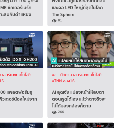
ang คว้า 100 ผู้ทรง
NVIDIA อยู่เบื้องหลังตึกกลม
ME ซักเคอร์เบิร์ก
และจอ LED ใหญ่ที่สุดในโลก -
มาะสมกับตำแหน่ง
The Sphere
81
ศาสตร์และเทคโนโลยี
#ข่าววิทยาศาสตร์และเทคโนโลยี
16
#TNN ช่อง16
00 แพลตฟอร์มซู
AI สุดเจ๋ง แปลงหน้าให้สบตา
ิวเตอร์น้องใหม่จาก
ตอนพูดได้เอง แม้ว่าตาจริงจะ
ไม่ได้มองกล้องก็ตาม
266