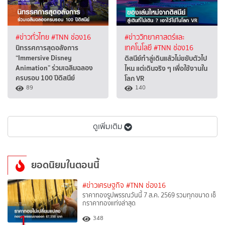
#ข่าวทั่วไทย
#TNN ช่อง16
#ข่าววิทยาศาสตร์และ
นิทรรศการสุดอลังการ
เทคโนโลยี
#TNN ช่อง16
“Immersive Disney
ดิสนีย์ทำลู่เดินแล้วไม่ขยับตัวไป
Animation” ร่วมเฉลิมฉลอง
ไหน แต่เดินจริง ๆ เพื่อใช้งานใน
ครบรอบ 100 ปีดิสนีย์
โลก VR
89
140
ดูเพิ่มเติม
ยอดนิยมในตอนนี้
#ข่าวเศรษฐกิจ
#TNN ช่อง16
ราคาทองรูปพรรณวันนี้ 7 ส.ค. 2569 รวมทุกขนาด เช็
กราคาทองแท่งล่าสุด
1
348