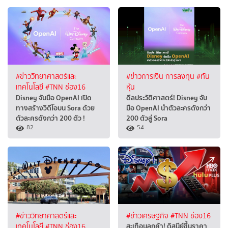
#ข่าววิทยาศาสตร์และ
#ข่าวการเงิน การลงทุน
#ทัน
เทคโนโลยี
#TNN ช่อง16
หุ้น
Disney จับมือ OpenAI เปิด
ดีลประวัติศาสตร์! Disney จับ
ทางสร้างวิดีโอบน Sora ด้วย
มือ OpenAI นำตัวละครดังกว่า
ตัวละครดังกว่า 200 ตัว !
200 ตัวสู่ Sora
82
54
#ข่าววิทยาศาสตร์และ
#ข่าวเศรษฐกิจ
#TNN ช่อง16
สะเทือนลูกค้า! ดิสนีย์ขึ้นราคา
เทคโนโลยี
#TNN ช่อง16