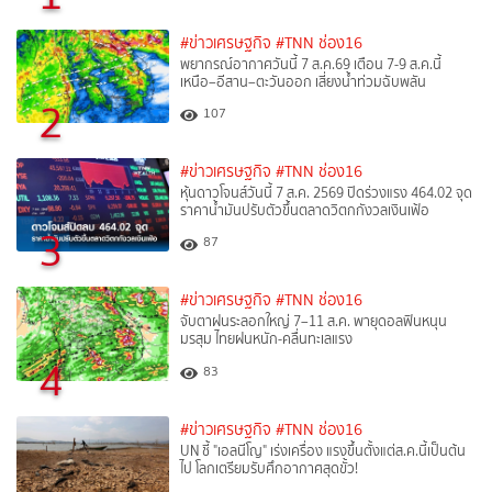
#ข่าวเศรษฐกิจ
#TNN ช่อง16
พยากรณ์อากาศวันนี้ 7 ส.ค.69 เตือน 7-9 ส.ค.นี้
เหนือ–อีสาน–ตะวันออก เสี่ยงน้ำท่วมฉับพลัน
2
107
#ข่าวเศรษฐกิจ
#TNN ช่อง16
หุ้นดาวโจนส์วันนี้ 7 ส.ค. 2569 ปิดร่วงแรง 464.02 จุด
ราคาน้ำมันปรับตัวขึ้นตลาดวิตกกังวลเงินเฟ้อ
3
87
#ข่าวเศรษฐกิจ
#TNN ช่อง16
จับตาฝนระลอกใหญ่ 7–11 ส.ค. พายุดอลฟินหนุน
มรสุม ไทยฝนหนัก-คลื่นทะเลแรง
4
83
#ข่าวเศรษฐกิจ
#TNN ช่อง16
UN ชี้ "เอลนีโญ" เร่งเครื่อง แรงขึ้นตั้งแต่ส.ค.นี้เป็นต้น
ไป โลกเตรียมรับศึกอากาศสุดขั้ว!