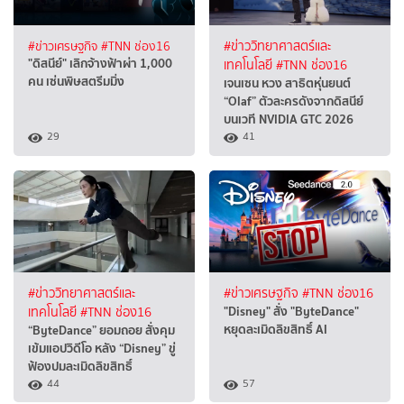
#ข่าวเศรษฐกิจ
#TNN ช่อง16
#ข่าววิทยาศาสตร์และ
"ดิสนีย์" เลิกจ้างฟ้าผ่า 1,000
เทคโนโลยี
#TNN ช่อง16
คน เซ่นพิษสตรีมมิ่ง
เจนเซน หวง สาธิตหุ่นยนต์
“Olaf” ตัวละครดังจากดิสนีย์
บนเวที NVIDIA GTC 2026
29
41
#ข่าววิทยาศาสตร์และ
#ข่าวเศรษฐกิจ
#TNN ช่อง16
"Disney" สั่ง "ByteDance"
เทคโนโลยี
#TNN ช่อง16
หยุดละเมิดลิขสิทธิ์ AI
“ByteDance” ยอมถอย สั่งคุม
เข้มแอปวิดีโอ หลัง “Disney” ขู่
ฟ้องปมละเมิดลิขสิทธิ์
44
57