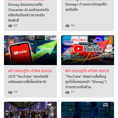
Disney+ ท่ามกลางวิกฤตศึก
Disney ร่อนจดหมายถึง
สตรีมมิ่ง
Character.AI ลบตัวละครดัง
หลังเกิดข้อกล่าวหาละเมิด
ลิขสิทธิ์
60
94
#ข่าวเศรษฐกิจ
#TNN ช่อง16
#ข่าวเศรษฐกิจ
#TNN ช่อง16
20 ปี "YouTube" แซงดิสนีย์
"YouTube" จ่อผงาดสื่อใหญ่
เตรียมผงาดสื่อโลกด้วย AI
สุดในโลกแซงหน้า "Disney" l
การตลาดเงินล้าน
39
57