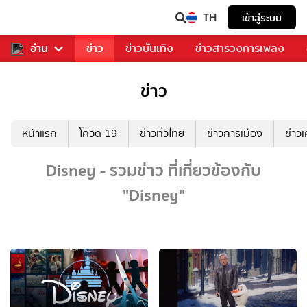
TH
เข้าสู่ระบบ
ับคุณ
อ่าน
กีฬา
ข่าว
ข่าวบันเทิง
ข่าวสารวงการเพลง
ข่าว
หน้าแรก
โควิด-19
ข่าวทั่วไทย
ข่าวการเมือง
ข่าว
Disney - รวมข่าว ที่เกี่ยวข้องกับ
"Disney"