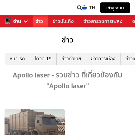
TH
เข้าสู่ระบบ
บคุณ
อ่าน
กีฬา
ข่าว
ข่าวบันเทิง
ข่าวสารวงการเพลง
อ
ข่าว
หน้าแรก
โควิด-19
ข่าวทั่วไทย
ข่าวการเมือง
ข่าว
Apollo laser - รวมข่าว ที่เกี่ยวข้องกับ
"Apollo laser"