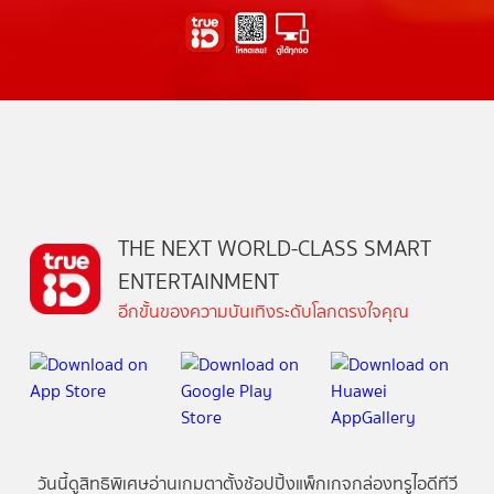
THE NEXT WORLD-CLASS SMART
ENTERTAINMENT
อีกขั้นของความบันเทิงระดับโลกตรงใจคุณ
วันนี้
ดู
สิทธิพิเศษ
อ่าน
เกม
ตาตั้ง
ช้อปปิ้ง
แพ็กเกจ
กล่องทรูไอดีทีวี