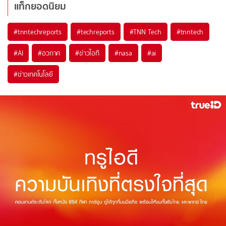
แท็กยอดนิยม
#
tnntechreports
#
techreports
#
TNN Tech
#
tnntech
#
AI
#
อวกาศ
#
ข่าวไอที
#
nasa
#
ai
#
ข่าวเทคโนโลยี