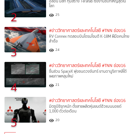
อีลอน มัสก์ ทุ่มสร้าง Terafab โรงงานชิปที่ใหญ่สุดใน
โลก
2
25
#ข่าววิทยาศาสตร์และเทคโนโลยี
#TNN ช่อง16
RV Connex ทดสอบบินโดรนโจมตี K-18M ฝีมือคนไทย
สำเร็จ
3
24
#ข่าววิทยาศาสตร์และเทคโนโลยี
#TNN ช่อง16
ชิ้นส่วน SpaceX พุ่งชนดวงจันทร์ ยานดานูริเกาหลีใต้
เผยภาพหลุมใหม่
4
21
#ข่าววิทยาศาสตร์และเทคโนโลยี
#TNN ช่อง16
มิตซูบิชิรุกหนัก ตั้งสายผลิตหุ่นยนต์ฮิวแมนนอยด์
1,000 ตัวต่อเดือน
5
20