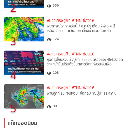
2
356
#ข่าวเศรษฐกิจ
#TNN ช่อง16
พยากรณ์อากาศวันนี้ 7 ส.ค.69 เตือน 7-9 ส.ค.นี้
เหนือ–อีสาน–ตะวันออก เสี่ยงน้ำท่วมฉับพลัน
3
124
#ข่าวเศรษฐกิจ
#TNN ช่อง16
หุ้นดาวโจนส์วันนี้ 7 ส.ค. 2569 ปิดร่วงแรง 464.02 จุด
ราคาน้ำมันปรับตัวขึ้นตลาดวิตกกังวลเงินเฟ้อ
4
108
#ข่าวเศรษฐกิจ
#TNN ช่อง16
พายุลูกที่ 15 “จันหอม” จ่อถล่ม “ญี่ปุ่น” 11 ส.ค.นี้
5
90
แท็กยอดนิยม