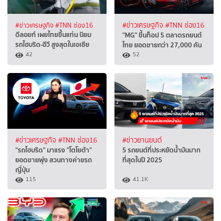
#ข่าวเศรษฐกิจ
#TNN ช่อง16
#ข่าวเศรษฐกิจ
#TNN ช่อง16
ดีลอยท์ เผยไทยขึ้นแท่น นิยม
"MG" ขึ้นท็อป 5 ตลาดรถยนต์
รถไฮบริด-อีวี สูงสุดในเอเชีย
ไทย ยอดขายกว่า 27,000 คัน
42
52
#ข่าวเศรษฐกิจ
#TNN ช่อง16
#ข่าวยานยนต์
"รถไฮบริด" มาแรง "โตโยต้า"
5 รถยนต์ที่ประหยัดน้ำมันมาก
ยอดขายพุ่ง สวนทางค่ายรถ
ที่สุดในปี 2025
ญี่ปุ่น
115
41.1K