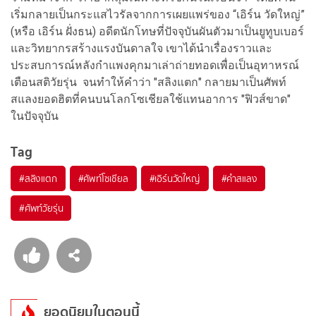
เริ่มกลายเป็นกระแสไวรัลจากการเผยแพร่ของ “เอิร์น วัดใหญ่”
(หรือ เอิร์น ฝั่งธน) อดีตนักโทษที่ปัจจุบันผันตัวมาเป็นยูทูบเบอร์
และวิทยากรสร้างแรงบันดาลใจ เขาได้นำเรื่องราวและ
ประสบการณ์หลังกำแพงคุกมาเล่าถ่ายทอดเพื่อเป็นอุทาหรณ์
เตือนสติวัยรุ่น จนทำให้คำว่า "สลิงแตก" กลายมาเป็นศัพท์
สแลงยอดฮิตที่คนบนโลกโซเชียลใช้แทนอาการ "ฟิวส์ขาด"
ในปัจจุบัน
Tag
#
สลิงแตก
#
ศัพท์โซเชียล
#
เอิร์นวัดใหญ่
#
คำสแลง
#
ศัพท์วัยรุ่น
ยอดนิยมในตอนนี้