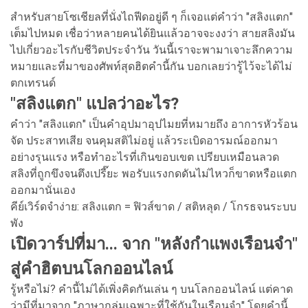
สำหรับสายโซเชียลที่นั่งไถฟีดอยู่ดี ๆ ก็เจอแต่คำว่า "สลิงแตก"
เต็มไปหมด เชื่อว่าหลายคนได้ยินแล้วอาจจะงงว่า สายสลิงมัน
ไปเกี่ยวอะไรกับชีวิตประจำวัน วันนี้เราจะพามาเจาะลึกความ
หมายและที่มาของศัพท์สุดฮิตคำนี้กัน บอกเลยว่ารู้ไว้จะได้ไม่
ตกเทรนด์
"สลิงแตก" แปลว่าอะไร?
คำว่า "สลิงแตก" เป็นคำอุปมาอุปไมยที่หมายถึง อาการหัวร้อน
จัด ประสาทเสีย จนคุมสติไม่อยู่ แล้วระเบิดอารมณ์ออกมา
อย่างรุนแรง หรือทำอะไรที่เกินขอบเขต เปรียบเหมือนลวด
สลิงที่ถูกขึงจนตึงเปรี๊ยะ พอรับแรงกดดันไม่ไหวก็ขาดหรือแตก
ออกมานั่นเอง
คีย์เวิร์ดจำง่าย: สลิงแตก = ฟิวส์ขาด / สติหลุด / โกรธจนระบบ
พัง
เปิดวาร์ปที่มา... จาก "หลังกำแพงเรือนจำ"
สู่คำฮิตบนโลกออนไลน์
รู้หรือไม่? คำนี้ไม่ได้เพิ่งคิดกันเล่น ๆ บนโลกออนไลน์ แต่คาด
ว่ามีที่มาจาก "ภาษากลุ่มเฉพาะที่ใช้กันในเรือนจำ" โดยคำนี้