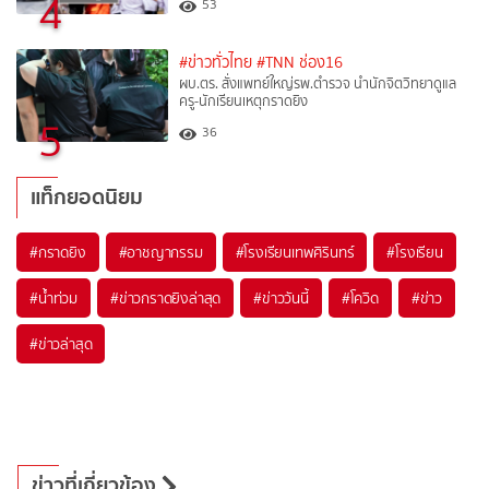
4
53
#ข่าวทั่วไทย
#TNN ช่อง16
ผบ.ตร. สั่งแพทย์ใหญ่รพ.ตำรวจ นำนักจิตวิทยาดูแล
ครู-นักเรียนเหตุกราดยิง
5
36
แท็กยอดนิยม
#
กราดยิง
#
อาชญากรรม
#
โรงเรียนเทพศิรินทร์
#
โรงเรียน
#
น้ำท่วม
#
ข่าวกราดยิงล่าสุด
#
ข่าววันนี้
#
โควิด
#
ข่าว
#
ข่าวล่าสุด
ข่าวที่เกี่ยวข้อง