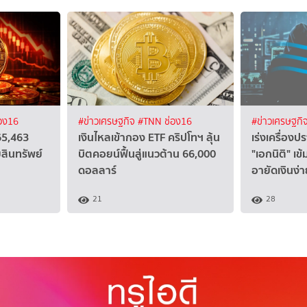
อง16
#ข่าวเศรษฐกิจ
#TNN ช่อง16
#ข่าวเศรษฐกิ
65,463
เงินไหลเข้ากอง ETF คริปโทฯ ลุ้น
เร่งเครื่อง
สินทรัพย์
บิตคอยน์ฟื้นสู่แนวต้าน 66,000
"เอกนิติ" เข้
ดอลลาร์
อายัดเงินง่า
21
28