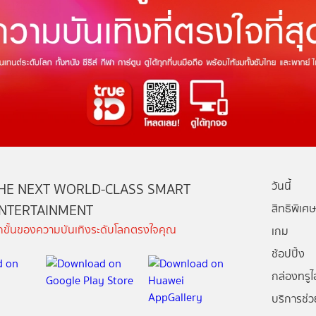
วันนี้
HE NEXT WORLD-CLASS SMART
NTERTAINMENT
สิทธิพิเศษ
ีกขั้นของความบันเทิงระดับโลกตรงใจคุณ
เกม
ช้อปปิ้ง
กล่องทรูไอ
บริการช่ว