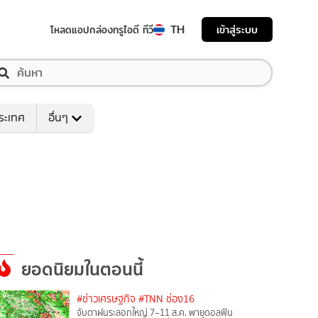
TH
เข้าสู่ระบบ
โหลดแอป
กล่องทรูไอดี ทีวี
ระเทศ
อื่นๆ
ยอดนิยมในตอนนี้
#ข่าวเศรษฐกิจ
#TNN ช่อง16
จับตาฝนระลอกใหญ่ 7–11 ส.ค. พายุดอลฟิน