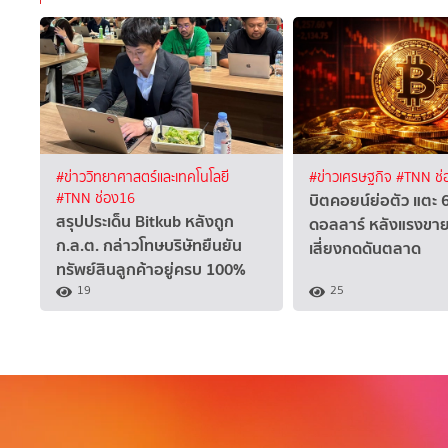
#ข่าววิทยาศาสตร์และเทคโนโลยี
#ข่าวเศรษฐกิจ
#TNN ช่
บิตคอยน์ย่อตัว แตะ 
#TNN ช่อง16
สรุปประเด็น Bitkub หลังถูก
ดอลลาร์ หลังแรงขาย
ก.ล.ต. กล่าวโทษบริษัทยืนยัน
เสี่ยงกดดันตลาด
ทรัพย์สินลูกค้าอยู่ครบ 100%
19
25