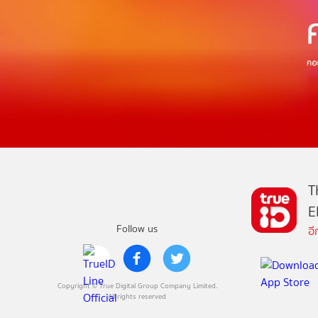
T
E
Follow us
อ
Copyright © True Digital Group Company Limited.
All rights reserved