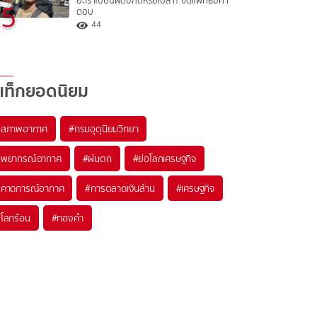
อะไร แบบนี้ผิดปกติหรือเปล่า? จิตแพทย์มีคำ
5
ตอบ
44
แท็กยอดนิยม
#
สภาพอากาศ
#
กรมอุตุนิยมวิทยา
#
พยากรณ์อากาศ
#
ฝนตก
#
ย่อโลกเศรษฐกิจ
#
คาดการณ์อากาศ
#
การตลาดเงินล้าน
#
เศรษฐกิจ
#
โลกร้อน
#
ทองคำ