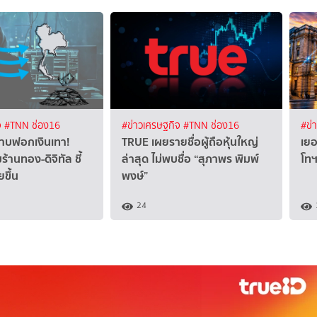
จ
#TNN ช่อง16
#ข่าวเศรษฐกิจ
#TNN ช่อง16
#ข่
ปราบฟอกเงินเทา!
TRUE เผยรายชื่อผู้ถือหุ้นใหญ่
เยอ
มร้านทอง-ดิจิทัล ชี้
ล่าสุด ไม่พบชื่อ “สุภาพร พิมพ์
โท
ยขึ้น
พงษ์”
24