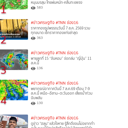
หนุนมรสุม ไทยฝนหนัก-คลื่นทะเลแรง
1
583
#ข่าวเศรษฐกิจ
#TNN ช่อง16
ราคาทองรูปพรรณวันนี้ 7 ส.ค. 2569 รวม
ทุกขนาด เช็กราคาทองแท่งล่าสุด
2
363
#ข่าวเศรษฐกิจ
#TNN ช่อง16
พายุลูกที่ 15 “จันหอม” จ่อถล่ม “ญี่ปุ่น” 11
ส.ค.นี้
3
136
#ข่าวเศรษฐกิจ
#TNN ช่อง16
พยากรณ์อากาศวันนี้ 7 ส.ค.69 เตือน 7-9
ส.ค.นี้ เหนือ–อีสาน–ตะวันออก เสี่ยงน้ำท่วม
4
ฉับพลัน
130
#ข่าวเศรษฐกิจ
#TNN ช่อง16
ดูข่าว "ฮลุน" แล้วใจหาย รู้สึกดิ่งจนไม่อยากทำ