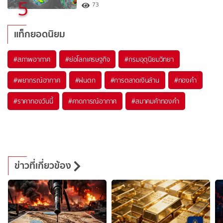
5
73
แท็กยอดนิยม
#
สภาพอากาศ
#
ย่อโลกเศรษฐกิจ
#
กรมอุตุนิยมวิทยา
#
พยากรณ์อากาศ
#
ฝนตก
#
การตลาดเงินล้าน
#
ทองคำ
#
ราคาทองวันนี้
#
คาดการณ์อากาศ
#
สมาคมค้าทองคำ
ข่าวที่เกี่ยวข้อง