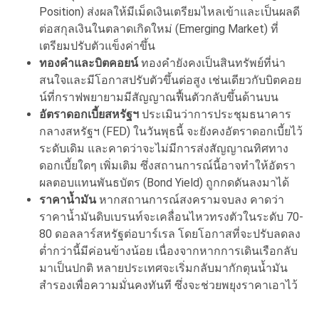
Position) ส่งผลให้มีเม็ดเงินเตรียมไหลเข้าและเป็นผลดี
ต่อสกุลเงินในตลาดเกิดใหม่ (Emerging Market) ที่
เตรียมปรับตัวแข็งค่าขึ้น
ทองคำและบิตคอยน์
ทองคำยังคงเป็นสินทรัพย์ที่น่า
สนใจและมีโอกาสปรับตัวขึ้นต่อสูง เช่นเดียวกับบิตคอย
น์ที่กราฟพยายามมีสัญญาณฟื้นตัวกลับขึ้นด้านบน
อัตราดอกเบี้ยสหรัฐฯ
ประเมินว่าการประชุมธนาคาร
กลางสหรัฐฯ (FED) ในวันพุธนี้ จะยังคงอัตราดอกเบี้ยไว้
ระดับเดิม และคาดว่าจะไม่มีการส่งสัญญาณทิศทาง
ดอกเบี้ยใดๆ เพิ่มเติม ซึ่งสถานการณ์นี้อาจทำให้อัตรา
ผลตอบแทนพันธบัตร (Bond Yield) ถูกกดดันลงมาได้
ราคาน้ำมัน
หากสถานการณ์สงครามจบลง คาดว่า
ราคาน้ำมันดิบเบรนท์จะเคลื่อนไหวทรงตัวในระดับ 70-
80 ดอลลาร์สหรัฐต่อบาร์เรล โดยโอกาสที่จะปรับลดลง
ต่ำกว่านี้มีค่อนข้างน้อย เนื่องจากหากการเดินเรือกลับ
มาเป็นปกติ หลายประเทศจะเริ่มกลับมากักตุนน้ำมัน
สำรองเพื่อความมั่นคงทันที ซึ่งจะช่วยพยุงราคาเอาไว้