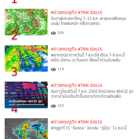
#ข่าวเศรษฐกิจ
#TNN ช่อง16
จับตาฝนระลอกใหญ่ 7–11 ส.ค. พายุดอลฟินหนุน
มรสุม ไทยฝนหนัก-คลื่นทะเลแรง
2
306
#ข่าวเศรษฐกิจ
#TNN ช่อง16
พยากรณ์อากาศวันนี้ 7 ส.ค.69 เตือน 7-9 ส.ค.นี้
เหนือ–อีสาน–ตะวันออก เสี่ยงน้ำท่วมฉับพลัน
3
119
#ข่าวเศรษฐกิจ
#TNN ช่อง16
หุ้นดาวโจนส์วันนี้ 7 ส.ค. 2569 ปิดร่วงแรง 464.02 จุด
ราคาน้ำมันปรับตัวขึ้นตลาดวิตกกังวลเงินเฟ้อ
4
103
#ข่าวเศรษฐกิจ
#TNN ช่อง16
พายุลูกที่ 15 “จันหอม” จ่อถล่ม “ญี่ปุ่น” 11 ส.ค.นี้