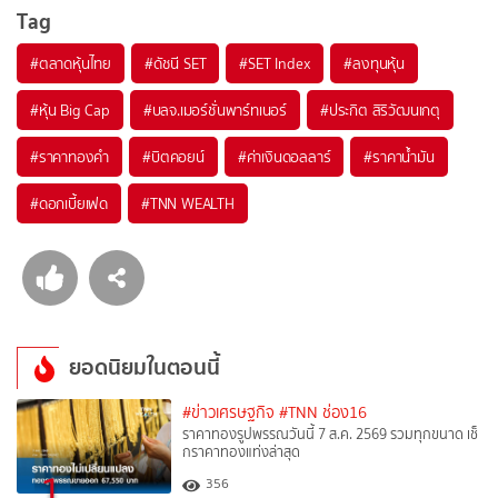
Tag
#
ตลาดหุ้นไทย
#
ดัชนี SET
#
SET Index
#
ลงทุนหุ้น
#
หุ้น Big Cap
#
บลจ.เมอร์ชั่นพาร์ทเนอร์
#
ประกิต สิริวัฒนเกตุ
#
ราคาทองคำ
#
บิตคอยน์
#
ค่าเงินดอลลาร์
#
ราคาน้ำมัน
#
ดอกเบี้ยเฟด
#
TNN WEALTH
ยอดนิยมในตอนนี้
#ข่าวเศรษฐกิจ
#TNN ช่อง16
ราคาทองรูปพรรณวันนี้ 7 ส.ค. 2569 รวมทุกขนาด เช็
กราคาทองแท่งล่าสุด
1
356