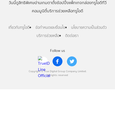
วันนี้
ดู
สิทธิพิเศษ
อ่าน
เกม
ตาตั้ง
ช้อปปิ้ง
แพ็กเกจ
กล่องทรูไอดีทีวี
คอมมูนิตี้
บริการช่วยเหลือทรูไอดี
เกี่ยวกับทรูไอดี
ข้อกำหนดและเงื่อนไข
นโยบายความเป็นส่วนตัว
บริการช่วยเหลือ
ติดต่อเรา
Follow us
Copyright © True Digital Group Company Limited.
All rights reserved