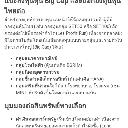
แนะลงทุนหุ้น Big Cap และถือกองทุนหุ้น
ไทยต่อ
สำหรับกลยุทธ์การลงทุน แนะนำให้นักลงทุนรวมถึงผู้ที่มี
กองทุนหุ้นไทย (เช่น กองทุนกลุ่ม SET50 หรือ SET100) ถือ
ครองต่อไปเพื่อรอทำกำไร (Let Profit Run) เนื่องจากตลาดยัง
มีโอกาสไปต่อ โดยเน้นเลือกลงทุนแบบรายกลุ่มและรายตัวใน
หุ้นขนาดใหญ่ (Big Cap) ได้แก่
กลุ่มธนาคารพาณิชย์
กลุ่มโรงไฟฟ้า
(หุ้นเด่นคือ BGRIM)
กลุ่มนิคมอุตสาหกรรม
กลุ่มชิ้นส่วนอิเล็กทรอนิกส์
(หุ้นเด่นคือ HANA)
กลุ่มเสริมที่น่าสนใจ
ได้แก่ โรงพยาบาล, โรงแรม (เช่น
MINT ที่ปรับตัวขึ้นโดดเด่น) และสนามบิน
มุมมองต่อสินทรัพย์ทางเลือก
ค่าเงินดอลลาร์สหรัฐ
เริ่มเข้าสู่โหมดอ่อนค่า เนื่องจาก
นักลงทุนเริ่มทยอยลดสถานะเก็งกำไรฝั่งซื้อ (Long