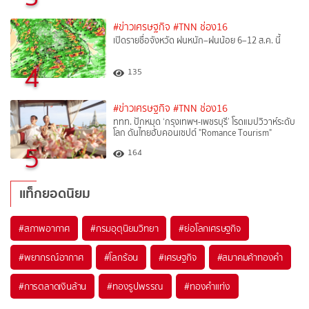
#ข่าวเศรษฐกิจ
#TNN ช่อง16
เปิดรายชื่อจังหวัด ฝนหนัก–ฝนน้อย 6–12 ส.ค. นี้
4
135
#ข่าวเศรษฐกิจ
#TNN ช่อง16
ททท. ปักหมุด ‘กรุงเทพฯ-เพชรบุรี’ โรดแมปวิวาห์ระดับ
โลก ดันไทยฮับคอนเซปต์ "Romance Tourism"
5
164
แท็กยอดนิยม
#
สภาพอากาศ
#
กรมอุตุนิยมวิทยา
#
ย่อโลกเศรษฐกิจ
#
พยากรณ์อากาศ
#
โลกร้อน
#
เศรษฐกิจ
#
สมาคมค้าทองคำ
#
การตลาดเงินล้าน
#
ทองรูปพรรณ
#
ทองคำแท่ง