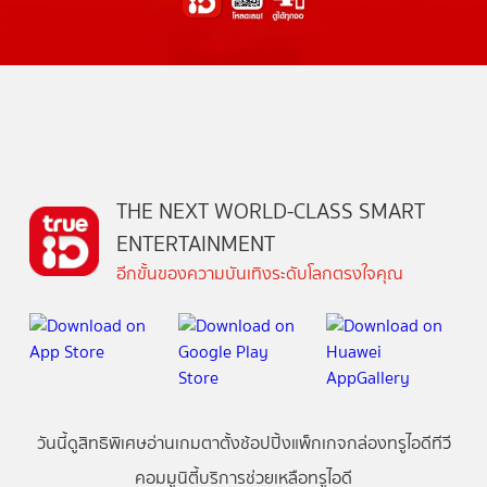
THE NEXT WORLD-CLASS SMART
ENTERTAINMENT
อีกขั้นของความบันเทิงระดับโลกตรงใจคุณ
วันนี้
ดู
สิทธิพิเศษ
อ่าน
เกม
ตาตั้ง
ช้อปปิ้ง
แพ็กเกจ
กล่องทรูไอดีทีวี
คอมมูนิตี้
บริการช่วยเหลือทรูไอดี