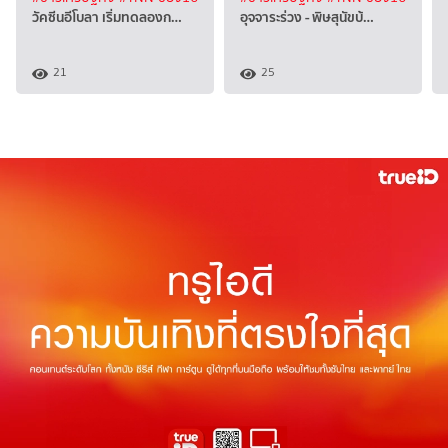
วัคซีนอีโบลา เริ่มทดลองก…
อุจจาระร่วง - พิษสุนัขบ้…
21
25