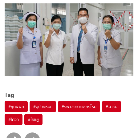
Tag
#
ชุดพีพีอี
#
ผู้ป่วยหนัก
#
รพ.ประสาทเชียงใหม่
#
วัคซีน
#
โควิด
#
ไอซียู