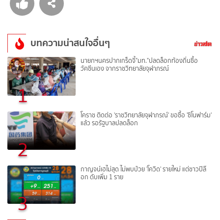
บทความน่าสนใจอื่นๆ
นายกฯนครปากเกร็ดจี้"มท."ปลดล็อกท้องถิ่นซื้อ
วัคซีนเอง จากราชวิทยาลัยจุฬาภรณ์
1
โคราช ติดต่อ 'ราชวิทยาลัยจุฬาภรณ์' ขอซื้อ 'ซิโนฟาร์ม'
แล้ว รอรัฐบาลปลดล็อก
2
กาญจน์เฮไม่สุด ไม่พบป่วย 'โควิด' รายใหม่ แต่ชาวปิล๊
อก ดับเพิ่ม 1 ราย
3