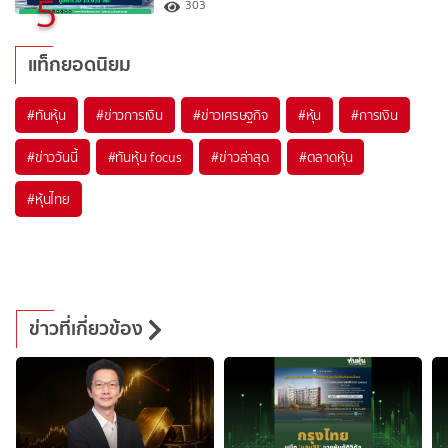
5
303
แท็กยอดนิยม
#
ทันหุ้น
#
ข่าวการเงิน
#
ข่าวเศรษฐกิจ
#
หุ้น
#
การเงิน
#
ข่าววันนี้
#
ทันหุ้น focus
#
ข่าวล่าสุด
#
ตลาดหุ้น
#
หุ้นไทย
ข่าวที่เกี่ยวข้อง