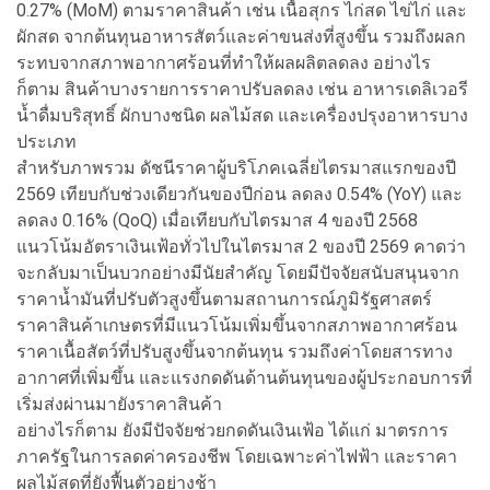
0.27% (MoM) ตามราคาสินค้า เช่น เนื้อสุกร ไก่สด ไข่ไก่ และ
ผักสด จากต้นทุนอาหารสัตว์และค่าขนส่งที่สูงขึ้น รวมถึงผลก
ระทบจากสภาพอากาศร้อนที่ทำให้ผลผลิตลดลง อย่างไร
ก็ตาม สินค้าบางรายการราคาปรับลดลง เช่น อาหารเดลิเวอรี
น้ำดื่มบริสุทธิ์ ผักบางชนิด ผลไม้สด และเครื่องปรุงอาหารบาง
ประเภท
สำหรับภาพรวม ดัชนีราคาผู้บริโภคเฉลี่ยไตรมาสแรกของปี
2569 เทียบกับช่วงเดียวกันของปีก่อน ลดลง 0.54% (YoY) และ
ลดลง 0.16% (QoQ) เมื่อเทียบกับไตรมาส 4 ของปี 2568
แนวโน้มอัตราเงินเฟ้อทั่วไปในไตรมาส 2 ของปี 2569 คาดว่า
จะกลับมาเป็นบวกอย่างมีนัยสำคัญ โดยมีปัจจัยสนับสนุนจาก
ราคาน้ำมันที่ปรับตัวสูงขึ้นตามสถานการณ์ภูมิรัฐศาสตร์
ราคาสินค้าเกษตรที่มีแนวโน้มเพิ่มขึ้นจากสภาพอากาศร้อน
ราคาเนื้อสัตว์ที่ปรับสูงขึ้นจากต้นทุน รวมถึงค่าโดยสารทาง
อากาศที่เพิ่มขึ้น และแรงกดดันด้านต้นทุนของผู้ประกอบการที่
เริ่มส่งผ่านมายังราคาสินค้า
อย่างไรก็ตาม ยังมีปัจจัยช่วยกดดันเงินเฟ้อ ได้แก่ มาตรการ
ภาครัฐในการลดค่าครองชีพ โดยเฉพาะค่าไฟฟ้า และราคา
ผลไม้สดที่ยังฟื้นตัวอย่างช้า