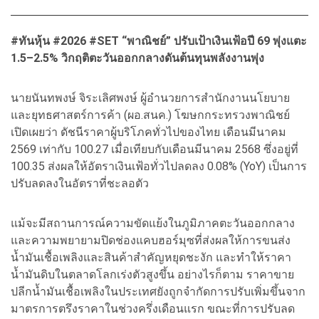
#ทันหุ้น #2026 #SET “พาณิชย์” ปรับเป้าเงินเฟ้อปี 69 พุ่งแตะ
1.5–2.5% วิกฤติตะวันออกกลางดันต้นทุนพลังงานพุ่ง
นายนันทพงษ์ จิระเลิศพงษ์ ผู้อำนวยการสำนักงานนโยบาย
และยุทธศาสตร์การค้า (ผอ.สนค.) โฆษกกระทรวงพาณิชย์
เปิดเผยว่า ดัชนีราคาผู้บริโภคทั่วไปของไทย เดือนมีนาคม
2569 เท่ากับ 100.27 เมื่อเทียบกับเดือนมีนาคม 2568 ซึ่งอยู่ที่
100.35 ส่งผลให้อัตราเงินเฟ้อทั่วไปลดลง 0.08% (YoY) เป็นการ
ปรับลดลงในอัตราที่ชะลอตัว
แม้จะมีสถานการณ์ความขัดแย้งในภูมิภาคตะวันออกกลาง
และความพยายามปิดช่องแคบฮอร์มุซที่ส่งผลให้การขนส่ง
น้ำมันเชื้อเพลิงและสินค้าสำคัญหยุดชะงัก และทำให้ราคา
น้ำมันดิบในตลาดโลกเร่งตัวสูงขึ้น อย่างไรก็ตาม ราคาขาย
ปลีกน้ำมันเชื้อเพลิงในประเทศยังถูกจำกัดการปรับเพิ่มขึ้นจาก
มาตรการตรึงราคาในช่วงครึ่งเดือนแรก ขณะที่การปรับลด