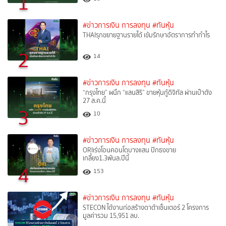
1
#ข่าวการเงิน การลงทุน
#ทันหุ้น
THAIรุกขยายฐานรายได้ เข้มรักษาอัตราการทำกำไร
2
14
#ข่าวการเงิน การลงทุน
#ทันหุ้น
“กรุงไทย” ผนึก “แสนสิริ” ขายหุ้นกู้ดิจิทัล ผ่านเป๋าตัง
27 ส.ค.นี้
3
10
#ข่าวการเงิน การลงทุน
#ทันหุ้น
ORIเร่งโอนคอนโดบางแสน ปักธงขาย
เกลี้ยง1.3พันล.ปีนี้
4
153
#ข่าวการเงิน การลงทุน
#ทันหุ้น
STECON ได้งานก่อสร้างดาต้าเซ็นเตอร์ 2 โครงการ
มูลค่ารวม 15,951 ลบ.