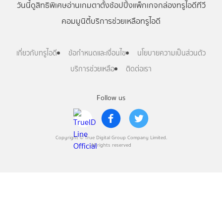
วันนี้
ดู
สิทธิพิเศษ
อ่าน
เกม
ตาตั้ง
ช้อปปิ้ง
แพ็กเกจ
กล่องทรูไอดีทีวี
คอมมูนิตี้
บริการช่วยเหลือทรูไอดี
เกี่ยวกับทรูไอดี
ข้อกำหนดและเงื่อนไข
นโยบายความเป็นส่วนตัว
บริการช่วยเหลือ
ติดต่อเรา
Follow us
Copyright © True Digital Group Company Limited.
All rights reserved