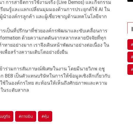
า การสาธิตการใช้งานจริง (Live Demos) และกิจกรรม
้เรียนรู้และแลกเปลี่ยนมุมมองด้านการประยุกต์ใช้ AI ใน
ผู้นำองค์กรลูกค้า และผู้เชี่ยวชาญด้านเทคโนโลยีจาก
นการเป็นที่ปรึกษาที่ช่วยองค์กรพัฒนาและขับเคลื่อนการ
nsformation ด้วยความกดดันจากหลากหลายปัจจัยที่ทุก
้าทายอย่างมาก เราจึงเดินหน้าพัฒนาอย่างต่อเนื่อง ใน
พื่อสร้างความเติบโตอย่างยั่งยืน
้เข้าร่วมการสัมภาษณ์พิเศษในงาน โดยมีนายวิภพ ฤชู
ก BE8 เป็นตัวแทนบริษัทในการให้ข้อมูลเชิงลึกเกี่ยวกับ
ต์ใช้ในองค์กรไทย สะท้อนให้เห็นถึงศักยภาพและความ
r ในระดับสากล
รษฐกิจ
#
การเงิน
#
หุ้น