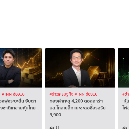
จ
#TNN ช่อง16
#ข่าวเศรษฐกิจ
#TNN ช่อง16
#ข่
งพุ่งระยะสั้น จับตา
ทองคำทะลุ 4,200 ดอลลาร์ฯ
‘หุ
ชาติเทขายหุ้นไทย
บล.โกลเบล็กแนะชะลอซื้อรอรับ
โฟล
3,900
15