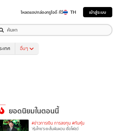
TH
เข้าสู่ระบบ
โหลดแอป
กล่องทรูไอดี ทีวี
ระเทศ
อื่นๆ
ยอดนิยมในตอนนี้
#ข่าวการเงิน การลงทุน
#ทันหุ้น
‘หุ้นไทย’ระยะสั้นผันผวน เชื่อโฟลว์