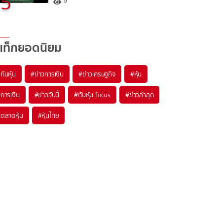
5
9
แท็กยอดนิยม
#
ทันหุ้น
#
ข่าวการเงิน
#
ข่าวเศรษฐกิจ
#
หุ้น
#
การเงิน
#
ข่าววันนี้
#
ทันหุ้น focus
#
ข่าวล่าสุด
#
ตลาดหุ้น
#
หุ้นไทย