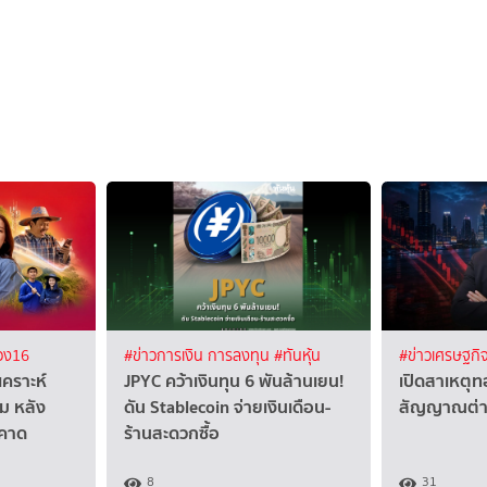
อง16
#ข่าวการเงิน การลงทุน
#ทันหุ้น
#ข่าวเศรษฐกิ
เคราะห์
JPYC คว้าเงินทุน 6 พันล้านเยน!
เปิดสาเหตุทอ
่ม หลัง
ดัน Stablecoin จ่ายเงินเดือน-
สัญญาณต่าง
าคาด
ร้านสะดวกซื้อ
8
31