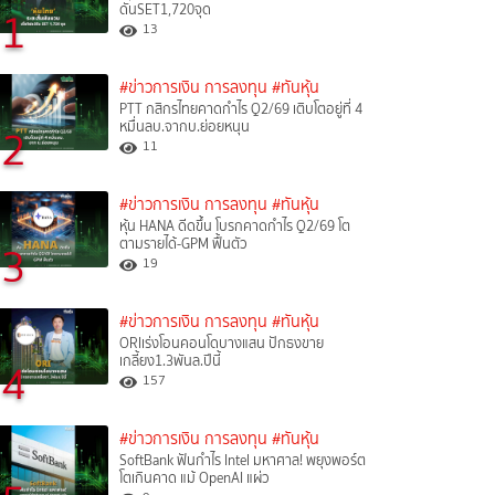
ดันSET1,720จุด
1
13
#ข่าวการเงิน การลงทุน
#ทันหุ้น
PTT กสิกรไทยคาดกำไร Q2/69 เติบโตอยู่ที่ 4
หมื่นลบ.จากบ.ย่อยหนุน
2
11
#ข่าวการเงิน การลงทุน
#ทันหุ้น
หุ้น HANA ดีดขึ้น โบรกคาดกำไร Q2/69 โต
ตามรายได้-GPM ฟื้นตัว
3
19
#ข่าวการเงิน การลงทุน
#ทันหุ้น
ORIเร่งโอนคอนโดบางแสน ปักธงขาย
เกลี้ยง1.3พันล.ปีนี้
4
157
#ข่าวการเงิน การลงทุน
#ทันหุ้น
SoftBank ฟันกำไร Intel มหาศาล! พยุงพอร์ต
โตเกินคาด แม้ OpenAI แผ่ว