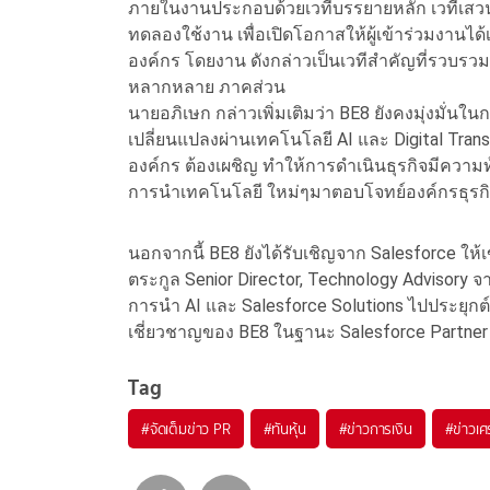
ภายในงานประกอบด้วยเวทีบรรยายหลัก เวทีเสวน
ทดลองใช้งาน เพื่อเปิดโอกาสให้ผู้เข้าร่วมงานได
องค์กร โดยงาน ดังกล่าวเป็นเวทีสำคัญที่รวบรวม
หลากหลาย ภาคส่วน
นายอภิเษก กล่าวเพิ่มเติมว่า BE8 ยังคงมุ่งมั่นใ
เปลี่ยนแปลงผ่านเทคโนโลยี AI และ Digital Tra
องค์กร ต้องเผชิญ ทำให้การดำเนินธุรกิจมีความท
การนำเทคโนโลยี ใหม่ๆมาตอบโจทย์องค์กรธุรกิจเ
นอกจากนี้ BE8 ยังได้รับเชิญจาก Salesforce ให
ตระกูล Senior Director, Technology Advisory จา
การนำ AI และ Salesforce Solutions ไปประยุก
เชี่ยวชาญของ BE8 ในฐานะ Salesforce Partne
Tag
#
จัดเต็มข่าว PR
#
ทันหุ้น
#
ข่าวการเงิน
#
ข่าวเศ