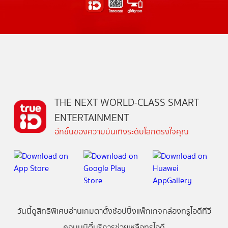
THE NEXT WORLD-CLASS SMART
ENTERTAINMENT
อีกขั้นของความบันเทิงระดับโลกตรงใจคุณ
วันนี้
ดู
สิทธิพิเศษ
อ่าน
เกม
ตาตั้ง
ช้อปปิ้ง
แพ็กเกจ
กล่องทรูไอดีทีวี
คอมมูนิตี้
บริการช่วยเหลือทรูไอดี