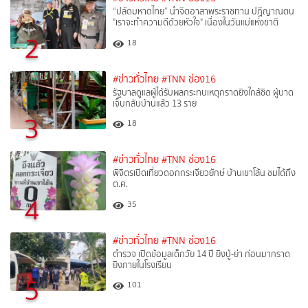
“ปลัดมหาดไทย” นำจิตอาสาพระราชทาน ปฏิญาณตน
"เราจะทำความดีด้วยหัวใจ" เนื่องในวันแม่แห่งชาติ
2
18
#ข่าวทั่วไทย
#TNN ช่อง16
รัฐบาลดูแลผู้ได้รับผลกระทบเหตุกราดยิงใกล้ชิด ผู้บาด
เจ็บกลับบ้านแล้ว 13 ราย
3
18
#ข่าวทั่วไทย
#TNN ช่อง16
พิจิตรเปิดเที่ยวดอกกระเจียวยักษ์ บ้านเขาโล้น ชมได้ถึง
ต.ค.
4
35
#ข่าวทั่วไทย
#TNN ช่อง16
ตำรวจ เปิดข้อมูลเด็กวัย 14 ปี ยิงปู่-ย่า ก่อนมากราด
ยิงภายในโรงเรียน
5
101