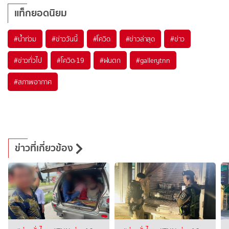
แท็กยอดนิยม
#
น้ำท่วม
#
ข่าววันนี้
#
โควิด
#
ข่าวล่าสุด
#
ข่าว
#
ข่าวทั่วไป
#
โควิด-19
#
ฝนตก
#
gallerytnn
#
สภาพอากาศ
ข่าวที่เกี่ยวข้อง