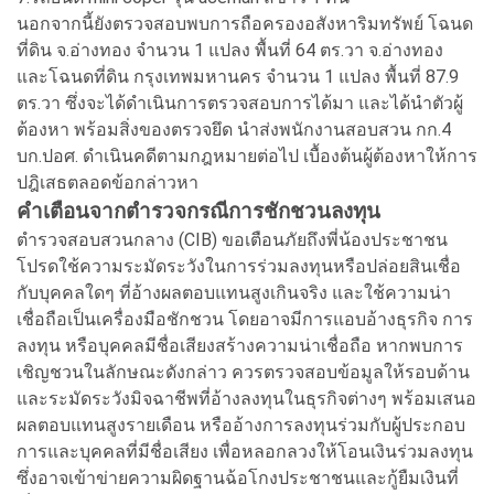
นอกจากนี้ยังตรวจสอบพบการถือครองอสังหาริมทรัพย์ โฉนด
ที่ดิน จ.อ่างทอง จำนวน 1 แปลง พื้นที่ 64 ตร.วา จ.อ่างทอง
และโฉนดที่ดิน กรุงเทพมหานคร จำนวน 1 แปลง พื้นที่ 87.9
ตร.วา ซึ่งจะได้ดำเนินการตรวจสอบการได้มา และได้นำตัวผู้
ต้องหา พร้อมสิ่งของตรวจยึด นำส่งพนักงานสอบสวน กก.4
บก.ปอศ. ดำเนินคดีตามกฎหมายต่อไป เบื้องต้นผู้ต้องหาให้การ
ปฎิเสธตลอดข้อกล่าวหา
คำเตือนจากตำรวจกรณีการชักชวนลงทุน
ตำรวจสอบสวนกลาง (CIB) ขอเตือนภัยถึงพี่น้องประชาชน
โปรดใช้ความระมัดระวังในการร่วมลงทุนหรือปล่อยสินเชื่อ
กับบุคคลใดๆ ที่อ้างผลตอบแทนสูงเกินจริง และใช้ความน่า
เชื่อถือเป็นเครื่องมือชักชวน โดยอาจมีการแอบอ้างธุรกิจ การ
ลงทุน หรือบุคคลมีชื่อเสียงสร้างความน่าเชื่อถือ หากพบการ
เชิญชวนในลักษณะดังกล่าว ควรตรวจสอบข้อมูลให้รอบด้าน
และระมัดระวังมิจฉาชีพที่อ้างลงทุนในธุรกิจต่างๆ พร้อมเสนอ
ผลตอบแทนสูงรายเดือน หรืออ้างการลงทุนร่วมกับผู้ประกอบ
การและบุคคลที่มีชื่อเสียง เพื่อหลอกลวงให้โอนเงินร่วมลงทุน
ซึ่งอาจเข้าข่ายความผิดฐานฉ้อโกงประชาชนและกู้ยืมเงินที่