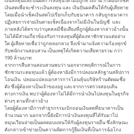
เงินลงทุนและปันผลการลงทุนได้ เมื่อถูกทวงถาม ก็ได้ออกเช็ค
เงินสดเพื่อจะชำระเงินลงทุน และ เงินปันผลคืนให้กับผู้เสียหาย
โดยเมื่อนำเช็คเงินสดไปเรียกเก็บกับธนาคาร กลับถูกธนาคาร
ปฏิเสธการจ่ายเงินตามเช็คเนื่องจากไม่มีเงินในบัญชี และ
ภายหลังได้ทราบว่าบุคคลมีชื่อเสียงที่ถูกผู้ต้องหากล่าวอ้างนั้น
ไม่ได้มีส่วนเกี่ยวข้องกับการลงทุนที่ผู้ต้องหาชักชวนแต่อย่าง
ใด ผู้เสียหายเชื่อว่าถูกหลอกลวง จึงเข้ามาแจ้งความร้องทุกข์
กับพนักงานสอบสวน เป็นเหตุให้เกิดความเสียหายรวม กว่า
190 ล้านบาท
จากการสืบสวนสอบสวนพบว่า นอกจากพฤติการณ์ในการ
ชักชวนระดมทุนแล้ว ผู้ต้องหายังมีการปลอมหลักฐานสลิปการ
โอนเงิน ปลอมแปลงเอกสารการโอนหุ้นบริษัทร้านตัดผมชื่อ
ดัง ซึ่งผู้ต้องหาเป็นเจ้าของอยู่ และจากการตรวจสอบเส้น
ทางการเงิน พบว่าผู้ต้องหาไม่ได้มีการนำเงินไปลงทุนในธุรกิจ
ต่างๆ ตามที่กล่าวอ้าง
โดยผู้ต้องหามีการทำธุรกรรมเบิกถอนเงินสดที่ธนาคารเป็น
จำนวนมาก นอกจากนี้ยังมีการนำเงินลงทุนที่ได้รับมาไป
หมุนเวียนจ่ายเป็นผลตอบแทนให้กับผู้ลงทุนรายอื่น ซึ่งลักษณะ
ดังกล่าวเข้าข่ายเป็นความผิดการกู้ยืมเงินที่เป็นการฉ้อโกง