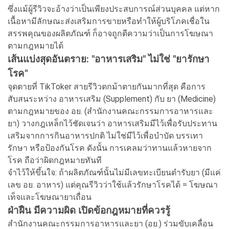
ซึ่งแม้ผู้รีวิวจะอ้างว่าเป็นเพียงประสบการณ์ส่วนบุคคล แต่หาก
เนื้อหามีลักษณะส่งเสริมการขายหรือทำให้ผู้บริโภคเชื่อใน
สรรพคุณของผลิตภัณฑ์ ก็อาจถูกตีความว่าเป็นการโฆษณา
ตามกฎหมายได้
เส้นแบ่งสุดอันตราย: "อาหารเสริม" ไม่ใช่ "ยารักษา
โรค"
จุดตายที่ TikToker สายรีวิวตกม้าตายกันมากที่สุด คือการ
สับสนระหว่าง อาหารเสริม (Supplement) กับ ยา (Medicine)
ตามกฎหมายของ อย. (สำนักงานคณะกรรมการอาหารและ
ยา) วางกฎเหล็กไว้ชัดเจนว่า อาหารเสริมมีไว้เพื่อรับประทาน
เสริมจากการกินอาหารปกติ ไม่ใช่มีไว้เพื่อบำบัด บรรเทา
รักษา หรือป้องกันโรค ดังนั้น การเคลมว่าทานแล้วหายจาก
โรค ถือว่าผิดกฎหมายทันที
จำไว้ให้ขึ้นใจ: ถ้าผลิตภัณฑ์นั้นไม่มีเลขทะเบียนตำรับยา (มีแค่
เลข อย. อาหาร) แต่คุณรีวิวว่าใช้แล้วรักษาโรคได้ = โฆษณา
เท็จและโฆษณายาเถื่อน
ฝ่าฝืน มีความผิด เปิดข้อกฎหมายที่ควรรู้
สำนักงานคณะกรรมการอาหารและยา (อย.) ร่วมขับเคลื่อน