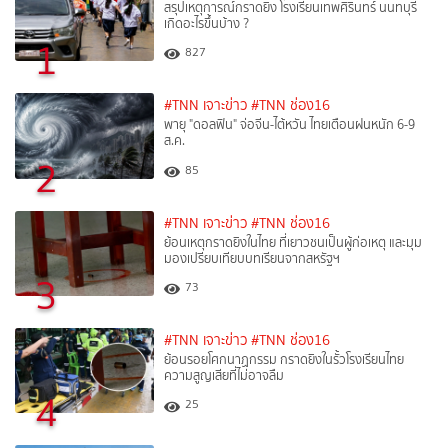
สรุปเหตุการณ์กราดยิง โรงเรียนเทพศิรินทร์ นนทบุรี
เกิดอะไรขึ้นบ้าง ?
1
827
#TNN เจาะข่าว
#TNN ช่อง16
พายุ "ดอลฟิน" จ่อจีน-ไต้หวัน ไทยเตือนฝนหนัก 6-9
ส.ค.
2
85
#TNN เจาะข่าว
#TNN ช่อง16
ย้อนเหตุกราดยิงในไทย ที่เยาวชนเป็นผู้ก่อเหตุ และมุม
มองเปรียบเทียบบทเรียนจากสหรัฐฯ
3
73
#TNN เจาะข่าว
#TNN ช่อง16
ย้อนรอยโศกนาฏกรรม กราดยิงในรั้วโรงเรียนไทย
ความสูญเสียที่ไม่อาจลืม
4
25