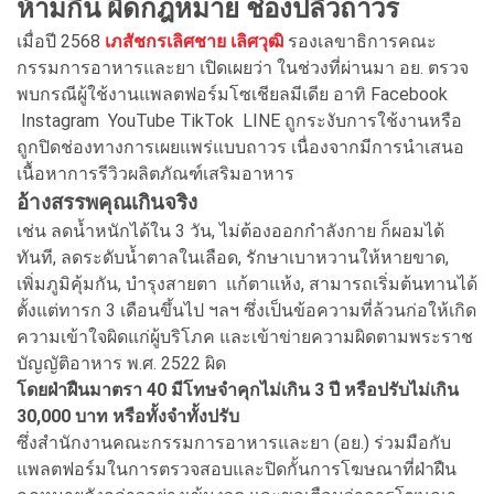
ห้ามกิน ผิดกฎหมาย ช่องปลิวถาวร
เมื่อปี 2568
เภสัชกรเลิศชาย เลิศวุฒิ
รองเลขาธิการคณะ
กรรมการอาหารและยา เปิดเผยว่า ในช่วงที่ผ่านมา อย. ตรวจ
พบกรณีผู้ใช้งานแพลตฟอร์มโซเชียลมีเดีย อาทิ Facebook
Instagram YouTube TikTok LINE ถูกระงับการใช้งานหรือ
ถูกปิดช่องทางการเผยแพร่แบบถาวร เนื่องจากมีการนำเสนอ
เนื้อหาการรีวิวผลิตภัณฑ์เสริมอาหาร
อ้างสรรพคุณเกินจริง
เช่น ลดน้ำหนักได้ใน 3 วัน, ไม่ต้องออกกำลังกาย ก็ผอมได้
ทันที, ลดระดับน้ำตาลในเลือด, รักษาเบาหวานให้หายขาด,
เพิ่มภูมิคุ้มกัน, บำรุงสายตา แก้ตาแห้ง, สามารถเริ่มต้นทานได้
ตั้งแต่ทารก 3 เดือนขึ้นไป ฯลฯ ซึ่งเป็นข้อความที่ล้วนก่อให้เกิด
ความเข้าใจผิดแก่ผู้บริโภค และเข้าข่ายความผิดตามพระราช
บัญญัติอาหาร พ.ศ. 2522 ผิด
โดยฝ่าฝืนมาตรา 40 มีโทษจำคุกไม่เกิน 3 ปี หรือปรับไม่เกิน
30,000 บาท หรือทั้งจำทั้งปรับ
ซึ่งสำนักงานคณะกรรมการอาหารและยา (อย.) ร่วมมือกับ
แพลตฟอร์มในการตรวจสอบและปิดกั้นการโฆษณาที่ฝ่าฝืน