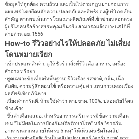
ข้อมูลให้ถูกต้อง ครบถ้วน และเป็นไปตามกฎหมายก่อนการ
เผยแพร่ โดยยึดหลักความปลอดภัยและสิทธิของผู้บริโภคเป็น
สำคัญ หากพบเห็นการโฆษณาผลิตภัณฑ์ที่เข้าข่ายหลอกลวง
ผู้บริโภคหรืออ้างสรรพคุณเกินจริง สามารถแจ้งเบาะแสได้ที่
สายด่วน อย. 1556
How-to รีวิวอย่างไรให้ปลอดภัย ไม่เสี่ยง
โดนหมายเรียก
-เช็กประเภทสินค้า: ดูให้ชัวร์ว่าสิ่งที่รีวิวคือ อาหาร, เครื่อง
สำอาง หรือยา
-พูดเฉพาะข้อเท็จจริงพื้นฐาน: รีวิวเรื่อง รสชาติ, กลิ่น, เนื้อ
สัมผัส, ความรู้สึกตอนใช้ หรือความคุ้มค่า แทนการเคลมเรื่อง
ผลลัพธ์เชิงอภินิหาร
-เลี่ยงคำการันตี: ห้ามใช้คำว่า หายขาด, 100%, ปลอดภัยไร้ผล
ข้างเคียง
-ขึ้นคำเตือนเสมอ: สำหรับอาหารเสริม ควรมีข้อความเตือน
เช่น "ไม่มีผลในการป้องกันหรือรักษาโรค" หรือ "ควรกิน
อาหารหลากหลายให้ครบ 5 หมู่" ให้เห็นเด่นชัดในคลิป
-รับงานอย่างมีสติ: ถ้าเป็นคลิปสปอนเซอร์ (คอร์ปอเรต) ควร