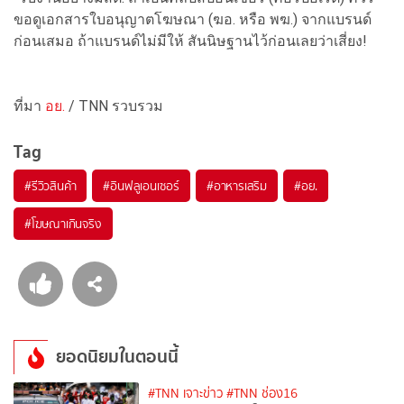
ขอดูเอกสารใบอนุญาตโฆษณา (ฆอ. หรือ พฆ.) จากแบรนด์
ก่อนเสมอ ถ้าแบรนด์ไม่มีให้ สันนิษฐานไว้ก่อนเลยว่าเสี่ยง!
ที่มา
อย.
/ TNN รวบรวม
Tag
#
รีวิวสินค้า
#
อินฟลูเอนเซอร์
#
อาหารเสริม
#
อย.
#
โฆษณาเกินจริง
ยอดนิยมในตอนนี้
#TNN เจาะข่าว
#TNN ช่อง16