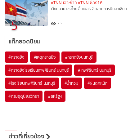
#TNN เจาะข่าว
#TNN ช่อง16
เวียดนามแซงไทย ขึ้นเบอร์ 2 ตลาดการบินอาเซียน
5
25
แท็กยอดนิยม
#
กราดยิง
#
เหตุกราดยิง
#
กราดยิงนนทบุรี
#
กราดยิงโรงเรียนเทพศิรินทร์ นนทบุรี
#
เทพศิรินทร์ นนทบุรี
#
โรงเรียนเทพศิรินทร์ นนทบุรี
#
น้ำท่วม
#
ฝนตกหนัก
#
กรมอุตุนิยมวิทยา
#
สหรัฐฯ
ข่าวที่เกี่ยวข้อง