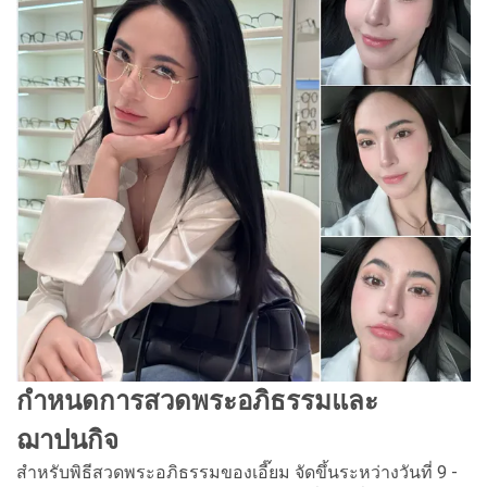
กำหนดการสวดพระอภิธรรมและ
ฌาปนกิจ
สำหรับพิธีสวดพระอภิธรรมของเอี๊ยม จัดขึ้นระหว่างวันที่ 9 -