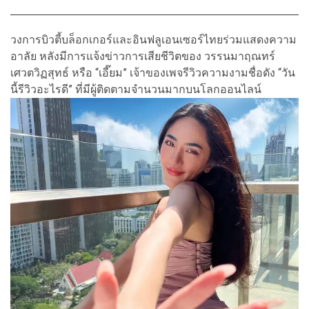
วงการบิวตี้บล็อกเกอร์และอินฟลูเอนเซอร์ไทยร่วมแสดงความ
อาลัย หลังมีการแจ้งข่าวการเสียชีวิตของ วรรนมาฤณทร์
เศวตวิฏสุทธ์ หรือ “เอี๊ยม” เจ้าของเพจรีวิวความงามชื่อดัง “วัน
นี้รีวิวอะไรดี” ที่มีผู้ติดตามจำนวนมากบนโลกออนไลน์