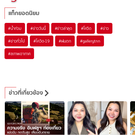
แท็กยอดนิยม
#
น้ำท่วม
#
ข่าววันนี้
#
ข่าวล่าสุด
#
โควิด
#
ข่าว
#
ข่าวทั่วไป
#
โควิด-19
#
ฝนตก
#
gallerytnn
#
สภาพอากาศ
ข่าวที่เกี่ยวข้อง