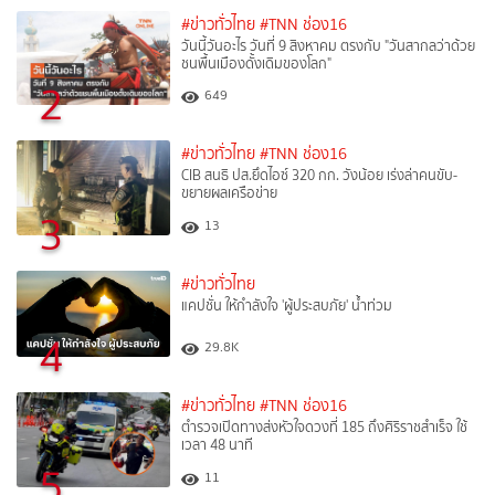
#ข่าวทั่วไทย
#TNN ช่อง16
วันนี้วันอะไร วันที่ 9 สิงหาคม ตรงกับ "วันสากลว่าด้วย
ชนพื้นเมืองดั้งเดิมของโลก"
2
649
#ข่าวทั่วไทย
#TNN ช่อง16
CIB สนธิ ปส.ยึดไอซ์ 320 กก. วังน้อย เร่งล่าคนขับ-
ขยายผลเครือข่าย
3
13
#ข่าวทั่วไทย
แคปชั่น ให้กำลังใจ 'ผู้ประสบภัย' น้ำท่วม
4
29.8K
#ข่าวทั่วไทย
#TNN ช่อง16
ตำรวจเปิดทางส่งหัวใจดวงที่ 185 ถึงศิริราชสำเร็จ ใช้
เวลา 48 นาที
5
11