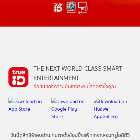
THE NEXT WORLD-CLASS SMART
ENTERTAINMENT
อีกขั้นของความบันเทิงระดับโลกตรงใจคุณ
วันนี้
ดู
สิทธิพิเศษ
อ่าน
เกม
ตาตั้ง
ช้อปปิ้ง
แพ็กเกจ
กล่องทรูไอดีทีวี