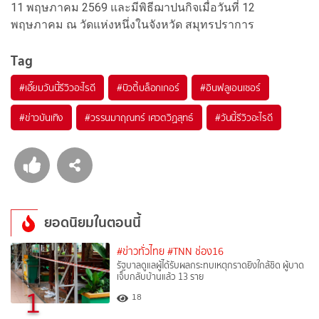
11 พฤษภาคม 2569 และมีพิธีฌาปนกิจเมื่อวันที่ 12
พฤษภาคม ณ วัดแห่งหนึ่งในจังหวัด สมุทรปราการ
Tag
#
เอี๊ยมวันนี้รีวิวอะไรดี
#
บิวตี้บล็อกเกอร์
#
อินฟลูเอนเซอร์
#
ข่าวบันเทิง
#
วรรนมาฤณทร์ เศวตวิฏสุทธ์
#
วันนี้รีวิวอะไรดี
ยอดนิยมในตอนนี้
#ข่าวทั่วไทย
#TNN ช่อง16
รัฐบาลดูแลผู้ได้รับผลกระทบเหตุกราดยิงใกล้ชิด ผู้บาด
เจ็บกลับบ้านแล้ว 13 ราย
1
18