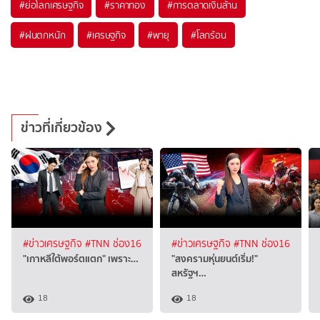
#
ย่อโลกเศรษฐกิจ
#
ราคาทอง
#
การตลาดเงินล้าน
#
ฝนตกหนัก
#
เศรษฐกิจ
#
พายุ
#
โลกร้อน
ข่าวที่เกี่ยวข้อง
#ข่าวเศรษฐกิจ
#TNN ช่อง16
#ข่าวเศรษฐกิจ
#TNN ช่อง16
"เกาหลีใต้พอร์ตแตก" เพราะ…
"สงครามหุ่นยนต์เริ่ม!"
สหรัฐฯ…
18
18