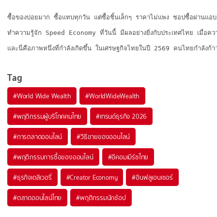
ซื้อของบ่อยมาก ซื้อแทบทุกวัน แต่ซื้อชิ้นเล็กๆ ราคาไม่แพง ชอปซื้อผ่านแอบ
ทำความรู้จัก Speed Economy ที่วันนี้ มีผลอย่างยิ่งกับประเทศไทย เมื่อควา
และนี่คือภาพหนึ่งที่กำลังเกิดขึ้น ในเศรษฐกิจไทยในปี 2569 คนไทยกำลังก้
Tag
#
World Wide Wealth
#
WorldWideWealth
#
พฤติกรรมผู้บริโภคคนไทย
#
เทรนด์ธุรกิจ 2026
#
การตลาดออนไลน์
#
วิธีขายของออนไลน์
#
พฤติกรรมการซื้อของออนไลน์
#
อีคอมเมิร์ซไทย
#
ธุรกิจเดลิเวอรี่
#
Creator Economy
#
อินฟลูเอนเซอร์
#
ตลาดออนไลน์ไทย
#
พฤติกรรมนักช้อป