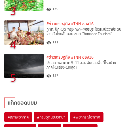
3
130
#ข่าวเศรษฐกิจ
#TNN ช่อง16
ททท. ปักหมุด ‘กรุงเทพฯ-เพชรบุรี’ โรดแมปวิวาห์ระดับ
โลก ดันไทยฮับคอนเซปต์ "Romance Tourism"
4
111
#ข่าวเศรษฐกิจ
#TNN ช่อง16
เช็กสภาพอากาศ 5–11 ส.ค. ฝนถล่มพื้นที่ไหนบ้าง
ภาคไหนเสี่ยงหนักสุด?
5
127
แท็กยอดนิยม
#
สภาพอากาศ
#
กรมอุตุนิยมวิทยา
#
พยากรณ์อากาศ