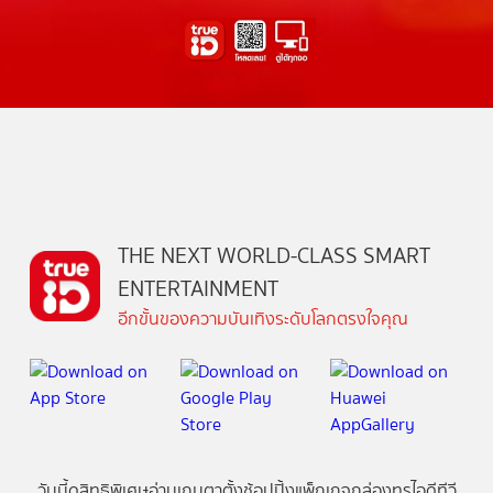
THE NEXT WORLD-CLASS SMART
ENTERTAINMENT
อีกขั้นของความบันเทิงระดับโลกตรงใจคุณ
วันนี้
ดู
สิทธิพิเศษ
อ่าน
เกม
ตาตั้ง
ช้อปปิ้ง
แพ็กเกจ
กล่องทรูไอดีทีวี