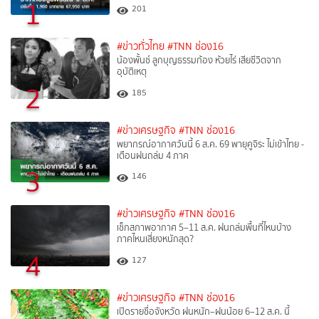
1
201
#ข่าวทั่วไทย
#TNN ช่อง16
น้องพั้นช์ ลูกบุญธรรมก้อง ห้วยไร่ เสียชีวิตจาก
อุบัติเหตุ
2
185
#ข่าวเศรษฐกิจ
#TNN ช่อง16
พยากรณ์อากาศวันนี้ 6 ส.ค. 69 พายุคูจิระ ไม่เข้าไทย -
เตือนฝนถล่ม 4 ภาค
3
146
#ข่าวเศรษฐกิจ
#TNN ช่อง16
เช็กสภาพอากาศ 5–11 ส.ค. ฝนถล่มพื้นที่ไหนบ้าง
ภาคไหนเสี่ยงหนักสุด?
4
127
#ข่าวเศรษฐกิจ
#TNN ช่อง16
เปิดรายชื่อจังหวัด ฝนหนัก–ฝนน้อย 6–12 ส.ค. นี้