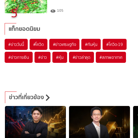
5
105
แท็กยอดนิยม
#
ข่าววันนี้
#
โควิด
#
ข่าวเศรษฐกิจ
#
ทันหุ้น
#
โควิด-19
#
ข่าวการเงิน
#
ข่าว
#
หุ้น
#
ข่าวล่าสุด
#
สภาพอากาศ
ข่าวที่เกี่ยวข้อง