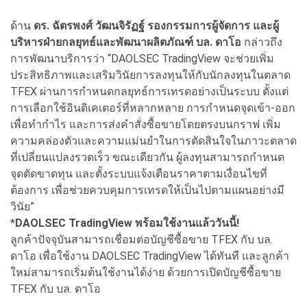
ด้าน
ดร. ฉัตรพงศ์ วัฒนจิรัฏฐ์ รองกรรมการผู้จัดการ และผู้
บริหารฝ่ายกลยุทธ์และพัฒนาผลิตภัณฑ์
บล. ดาโอ
กล่าวถึง
การพัฒนาบริการว่า “DAOLSEC TradingView จะช่วยเพิ่ม
ประสิทธิภาพและเสริมวินัยการลงทุนให้กับนักลงทุนในตลาด
TFEX ผ่านการกำหนดกลยุทธ์การเทรดอย่างเป็นระบบ ตั้งแต่
การเลือกใช้อินดิเคเตอร์ที่หลากหลาย การกำหนดจุดเข้า-ออก
เพื่อทำกำไร และการส่งคำสั่งซื้อขายโดยตรงบนกราฟ เพิ่ม
ความคล่องตัวและความแม่นยำในการตัดสินใจในภาวะตลาด
ที่เปลี่ยนแปลงรวดเร็ว ขณะเดียวกัน ผู้ลงทุนสามารถกำหนด
จุดตัดขาดทุน และตั้งระบบแจ้งเตือนราคาตามเงื่อนไขที่
ต้องการ เพื่อช่วยควบคุมการเทรดให้เป็นไปตามแผนอย่างมี
วินัย”
*
DAOLSEC TradingView พร้อมใช้งานแล้ววันนี้!
ลูกค้าปัจจุบันสามารถเชื่อมต่อบัญชีซื้อขาย TFEX กับ บล.
ดาโอ เพื่อใช้งาน DAOLSEC TradingView ได้ทันที และลูกค้า
ใหม่สามารถเริ่มต้นใช้งานได้ง่าย ด้วยการเปิดบัญชีซื้อขาย
TFEX กับ บล. ดาโอ