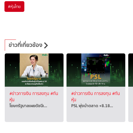
#
หุ้นไทย
ข่าวที่เกี่ยวข้อง
#ข่าวการเงิน การลงทุน
#ทัน
#ข่าวการเงิน การลงทุน
#ทัน
หุ้น
หุ้น
โฆษกรัฐบาลเผยดัชนีเ…
PSL พุ่งนำตลาด +8.18…