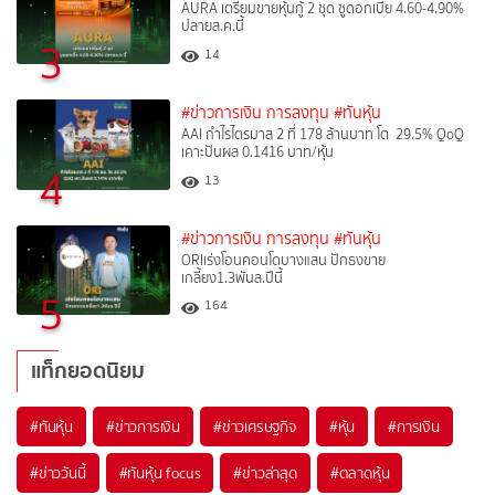
AURA เตรียมขายหุ้นกู้ 2 ชุด ชูดอกเบี้ย 4.60-4.90%
ปลายส.ค.นี้
3
14
#ข่าวการเงิน การลงทุน
#ทันหุ้น
AAI กำไรไตรมาส 2 ที่ 178 ล้านบาท โต 29.5% QoQ
เคาะปันผล 0.1416 บาท/หุ้น
4
13
#ข่าวการเงิน การลงทุน
#ทันหุ้น
ORIเร่งโอนคอนโดบางแสน ปักธงขาย
เกลี้ยง1.3พันล.ปีนี้
5
164
แท็กยอดนิยม
#
ทันหุ้น
#
ข่าวการเงิน
#
ข่าวเศรษฐกิจ
#
หุ้น
#
การเงิน
#
ข่าววันนี้
#
ทันหุ้น focus
#
ข่าวล่าสุด
#
ตลาดหุ้น