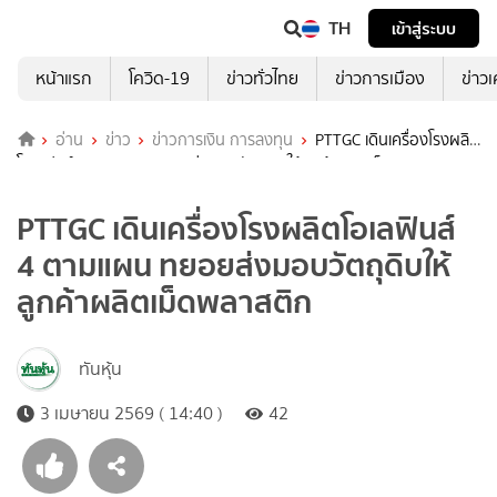
TH
เข้าสู่ระบบ
หน้าแรก
โควิด-19
ข่าวทั่วไทย
ข่าวการเมือง
ข่าว
อ่าน
ข่าว
ข่าวการเงิน การลงทุน
PTTGC เดินเครื่องโรงผลิต
โอเลฟินส์ 4 ตามแผน ทยอยส่งมอบวัตถุดิบให้ลูกค้าผลิตเม็ดพลาสติก
PTTGC เดินเครื่องโรงผลิตโอเลฟินส์
4 ตามแผน ทยอยส่งมอบวัตถุดิบให้
ลูกค้าผลิตเม็ดพลาสติก
ทันหุ้น
3 เมษายน 2569 ( 14:40 )
42