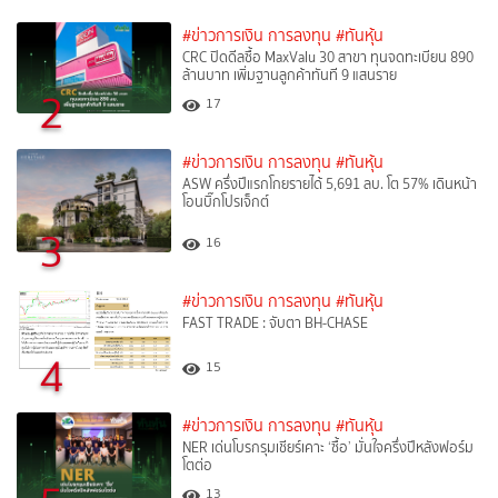
#ข่าวการเงิน การลงทุน
#ทันหุ้น
CRC ปิดดีลซื้อ MaxValu 30 สาขา ทุนจดทะเบียน 890
ล้านบาท เพิ่มฐานลูกค้าทันที 9 แสนราย
2
17
#ข่าวการเงิน การลงทุน
#ทันหุ้น
ASW ครึ่งปีแรกโกยรายได้ 5,691 ลบ. โต 57% เดินหน้า
โอนบิ๊กโปรเจ็กต์
3
16
#ข่าวการเงิน การลงทุน
#ทันหุ้น
FAST TRADE : จับตา BH-CHASE
4
15
#ข่าวการเงิน การลงทุน
#ทันหุ้น
NER เด่นโบรกรุมเชียร์เคาะ ‘ซื้อ’ มั่นใจครึ่งปีหลังฟอร์ม
โตต่อ
13