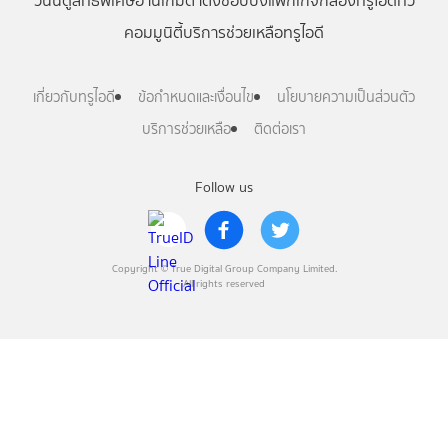
วันนี้
ดู
สิทธิพิเศษ
อ่าน
เกม
ตาตั้ง
ช้อปปิ้ง
แพ็กเกจ
กล่องทรูไอดีทีวี
คอมมูนิตี้
บริการช่วยเหลือทรูไอดี
เกี่ยวกับทรูไอดี
ข้อกำหนดและเงื่อนไข
นโยบายความเป็นส่วนตัว
บริการช่วยเหลือ
ติดต่อเรา
Follow us
Copyright © True Digital Group Company Limited.
All rights reserved