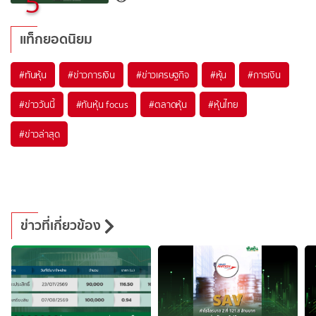
5
แท็กยอดนิยม
#
ทันหุ้น
#
ข่าวการเงิน
#
ข่าวเศรษฐกิจ
#
หุ้น
#
การเงิน
#
ข่าววันนี้
#
ทันหุ้น focus
#
ตลาดหุ้น
#
หุ้นไทย
#
ข่าวล่าสุด
ข่าวที่เกี่ยวข้อง