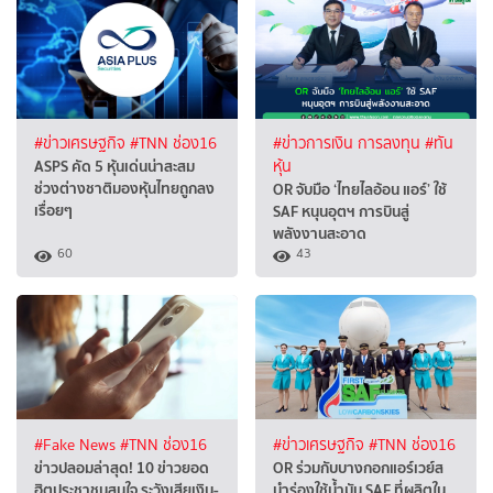
#ข่าวเศรษฐกิจ
#TNN ช่อง16
#ข่าวการเงิน การลงทุน
#ทัน
ASPS คัด 5 หุ้นเด่นน่าสะสม
หุ้น
ช่วงต่างชาติมองหุ้นไทยถูกลง
OR จับมือ ‘ไทยไลอ้อน แอร์’ ใช้
เรื่อยๆ
SAF หนุนอุตฯ การบินสู่
พลังงานสะอาด
60
43
#Fake News
#TNN ช่อง16
#ข่าวเศรษฐกิจ
#TNN ช่อง16
ข่าวปลอมล่าสุด! 10 ข่าวยอด
OR ร่วมกับบางกอกแอร์เวย์ส
ฮิตประชาชนสนใจ ระวังเสียเงิน-
นำร่องใช้น้ำมัน SAF ที่ผลิตใน