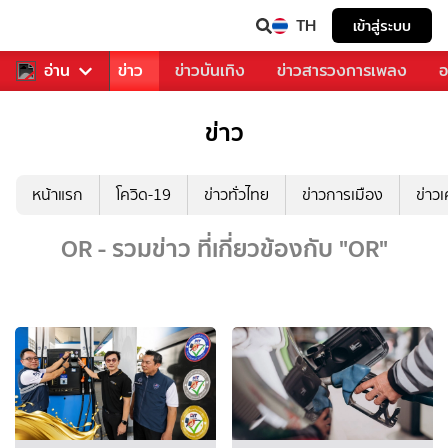
TH
เข้าสู่ระบบ
บคุณ
อ่าน
กีฬา
ข่าว
ข่าวบันเทิง
ข่าวสารวงการเพลง
อ
ข่าว
หน้าแรก
โควิด-19
ข่าวทั่วไทย
ข่าวการเมือง
ข่าว
OR - รวมข่าว ที่เกี่ยวข้องกับ "OR"