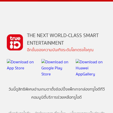
THE NEXT WORLD-CLASS SMART
ENTERTAINMENT
อีกขั้นของความบันเทิงระดับโลกตรงใจคุณ
วันนี้
ดู
สิทธิพิเศษ
อ่าน
เกม
ตาตั้ง
ช้อปปิ้ง
แพ็กเกจ
กล่องทรูไอดีทีวี
คอมมูนิตี้
บริการช่วยเหลือทรูไอดี