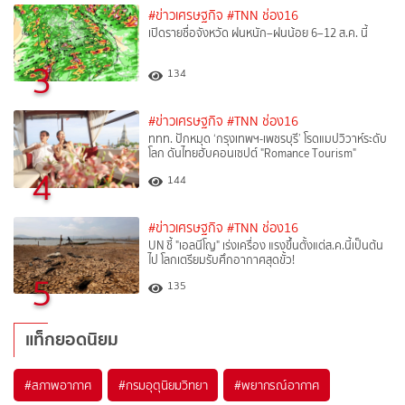
#ข่าวเศรษฐกิจ
#TNN ช่อง16
เปิดรายชื่อจังหวัด ฝนหนัก–ฝนน้อย 6–12 ส.ค. นี้
3
134
#ข่าวเศรษฐกิจ
#TNN ช่อง16
ททท. ปักหมุด ‘กรุงเทพฯ-เพชรบุรี’ โรดแมปวิวาห์ระดับ
โลก ดันไทยฮับคอนเซปต์ "Romance Tourism"
4
144
#ข่าวเศรษฐกิจ
#TNN ช่อง16
UN ชี้ "เอลนีโญ" เร่งเครื่อง แรงขึ้นตั้งแต่ส.ค.นี้เป็นต้น
ไป โลกเตรียมรับศึกอากาศสุดขั้ว!
5
135
แท็กยอดนิยม
#
สภาพอากาศ
#
กรมอุตุนิยมวิทยา
#
พยากรณ์อากาศ