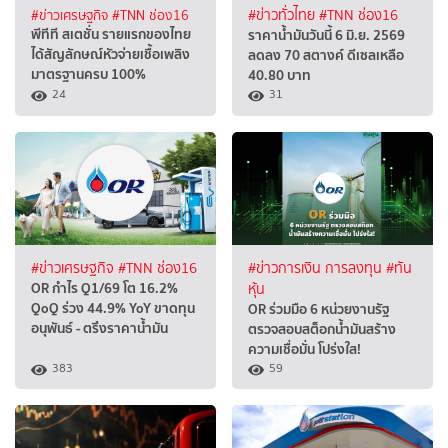
#ข่าวเศรษฐกิจ
#TNN ช่อง16
#ข่าวทั่วไทย
#TNN ช่อง16
พีทีที สเตชั่น รายแรกของไทย
ราคาน้ำมันวันนี้ 6 มิ.ย. 2569
ได้สัญลักษณ์หัวจ่ายเชื้อเพลิง
ลดลง 70 สตางค์ ดีเซลเหลือ
มาตรฐานครบ 100%
40.80 บาท
24
31
#ข่าวเศรษฐกิจ
#TNN ช่อง16
#ข่าวการเงิน การลงทุน
#ทัน
OR กำไร Q1/69 โต 16.2%
หุ้น
QoQ ร่วง 44.9% YoY ขาดทุน
OR ร่วมมือ 6 หน่วยงานรัฐ
อนุพันธ์ - ตรึงราคาน้ำมัน
ตรวจสอบสต็อกน้ำมันสร้าง
ความเชื่อมั่น โปร่งใส!
383
59